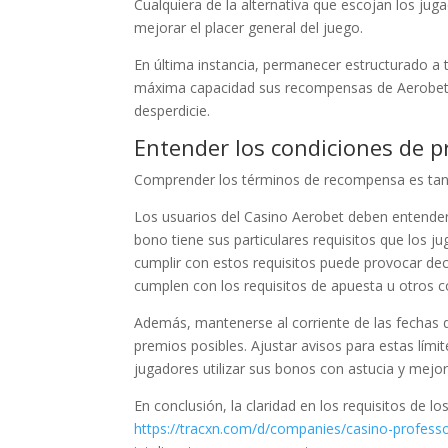
Cualquiera de la alternativa que escojan los ju
mejorar el placer general del juego.
En última instancia, permanecer estructurado a 
máxima capacidad sus recompensas de Aerobet,
desperdicie.
Entender los condiciones de 
Comprender los términos de recompensa es tan e
Los usuarios del Casino Aerobet deben entender
bono tiene sus particulares requisitos que los 
cumplir con estos requisitos puede provocar dece
cumplen con los requisitos de apuesta u otros c
Además, mantenerse al corriente de las fechas 
premios posibles. Ajustar avisos para estas límit
jugadores utilizar sus bonos con astucia y mejor
En conclusión, la claridad en los requisitos de
https://tracxn.com/d/companies/casino-pro