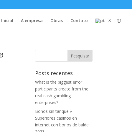
Inicial
A empresa
Obras
Contato
a
Posts recentes
What is the biggest error
participants create from the
real cash gambling
enterprises?
Bonos sin tanque »
Superiores casinos en
internet con bonos de balde
2023