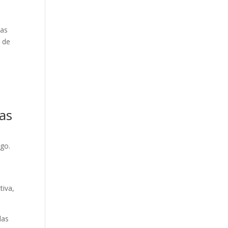
tas
n de
las
ego.
tiva,
las