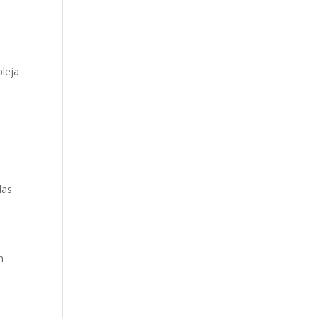
n
leja
a
las
n