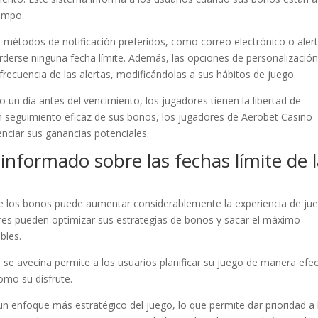
iempo.
s métodos de notificación preferidos, como correo electrónico o aler
erderse ninguna fecha límite. Además, las opciones de personalizació
a frecuencia de las alertas, modificándolas a sus hábitos de juego.
un día antes del vencimiento, los jugadores tienen la libertad de
 un seguimiento eficaz de sus bonos, los jugadores de Aerobet Casino
nciar sus ganancias potenciales.
informado sobre las fechas límite de 
e los bonos puede aumentar considerablemente la experiencia de ju
dores pueden optimizar sus estrategias de bonos y sacar el máximo
bles.
se avecina permite a los usuarios planificar su juego de manera efec
omo su disfrute.
 enfoque más estratégico del juego, lo que permite dar prioridad a 