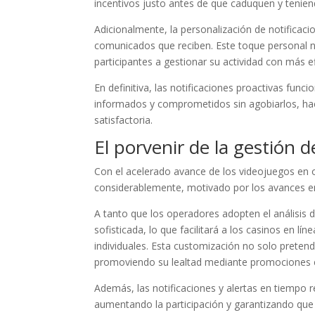
incentivos justo antes de que caduquen y tenie
Adicionalmente, la personalización de notificacion
comunicados que reciben. Este toque personal n
participantes a gestionar su actividad con más ef
En definitiva, las notificaciones proactivas fu
informados y comprometidos sin agobiarlos, hac
satisfactoria.
El porvenir de la gestión 
Con el acelerado avance de los videojuegos en on
considerablemente, motivado por los avances en 
A tanto que los operadores adopten el análisis 
sofisticada, lo que facilitará a los casinos en lí
individuales. Esta customización no solo preten
promoviendo su lealtad mediante promociones e
Además, las notificaciones y alertas en tiempo 
aumentando la participación y garantizando que 