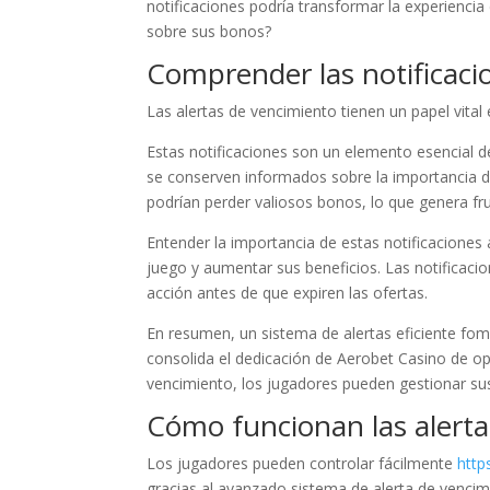
notificaciones podría transformar la experienci
sobre sus bonos?
Comprender las notificaci
Las alertas de vencimiento tienen un papel vita
Estas notificaciones son un elemento esencial d
se conserven informados sobre la importancia de
podrían perder valiosos bonos, lo que genera fr
Entender la importancia de estas notificaciones 
juego y aumentar sus beneficios. Las notificacion
acción antes de que expiren las ofertas.
En resumen, un sistema de alertas eficiente fo
consolida el dedicación de Aerobet Casino de opti
vencimiento, los jugadores pueden gestionar su
Cómo funcionan las alerta
Los jugadores pueden controlar fácilmente
http
gracias al avanzado sistema de alerta de venci