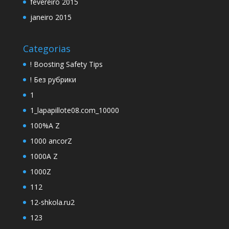
fevereiro 2015
janeiro 2015
Categorias
! Boosting Safety Tips
! Без рубрики
1
1_lapapillote08.com_10000
100%A Z
1000 ancorZ
1000A Z
1000Z
112
12-shkola.ru2
123