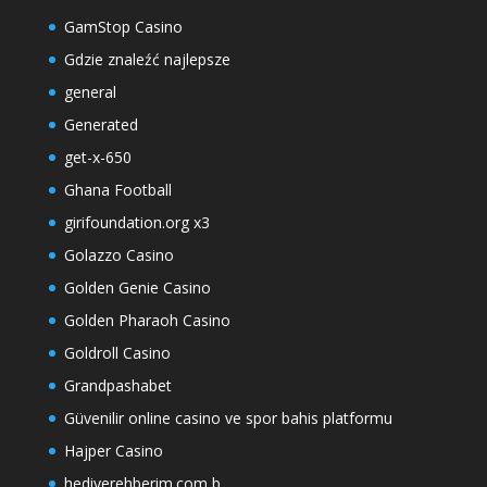
GamStop Casino
Gdzie znaleźć najlepsze
general
Generated
get-x-650
Ghana Football
girifoundation.org x3
Golazzo Casino
Golden Genie Casino
Golden Pharaoh Casino
Goldroll Casino
Grandpashabet
Güvenilir online casino ve spor bahis platformu
Hajper Casino
hediyerehberim.com b