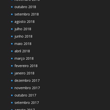
outubro 2018
setembro 2018
agosto 2018
julho 2018
junho 2018
maio 2018
abril 2018
março 2018
fevereiro 2018
janeiro 2018
dezembro 2017
novembro 2017
outubro 2017
setembro 2017
agosto 2017