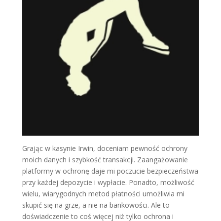
Grając w kasynie Irwin, doceniam pewność ochrony
moich danych i szybkość transakcji. Zaangażowanie
platformy w ochronę daje mi poczucie bezpieczeństwa
przy każdej depozycie i wypłacie. Ponadto, możliwość
wielu, wiarygodnych metod płatności umożliwia mi
skupić się na grze, a nie na bankowości. Ale to
doświadczenie to coś więcej niż tylko ochrona i