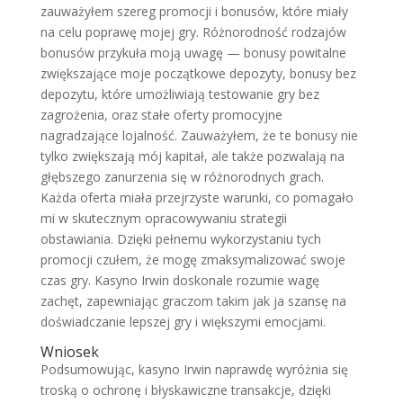
zauważyłem szereg promocji i bonusów, które miały
na celu poprawę mojej gry. Różnorodność rodzajów
bonusów przykuła moją uwagę — bonusy powitalne
zwiększające moje początkowe depozyty, bonusy bez
depozytu, które umożliwiają testowanie gry bez
zagrożenia, oraz stałe oferty promocyjne
nagradzające lojalność. Zauważyłem, że te bonusy nie
tylko zwiększają mój kapitał, ale także pozwalają na
głębszego zanurzenia się w różnorodnych grach.
Każda oferta miała przejrzyste warunki, co pomagało
mi w skutecznym opracowywaniu strategii
obstawiania. Dzięki pełnemu wykorzystaniu tych
promocji czułem, że mogę zmaksymalizować swoje
czas gry. Kasyno Irwin doskonale rozumie wagę
zachęt, zapewniając graczom takim jak ja szansę na
doświadczanie lepszej gry i większymi emocjami.
Wniosek
Podsumowując, kasyno Irwin naprawdę wyróżnia się
troską o ochronę i błyskawiczne transakcje, dzięki