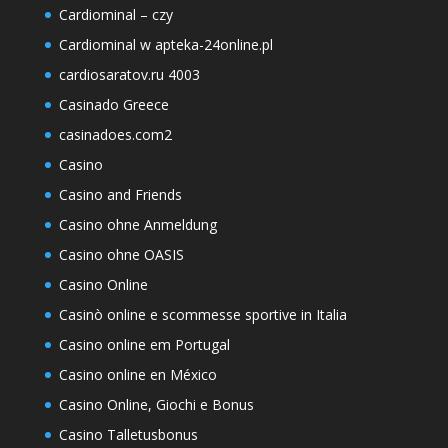
Cardiominal – czy
Cardiominal w apteka-24online.pl
cardiosaratov.ru 4003
Casinado Greece
casinadoes.com2
Casino
Casino and Friends
Casino ohne Anmeldung
Casino ohne OASIS
Casino Online
Casinò online e scommesse sportive in Italia
Casino online em Portugal
Casino online en México
Casino Online, Giochi e Bonus
Casino Talletusbonus