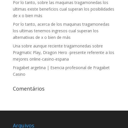
Por lo tanto, sobre las maquinas tragamonedas los
ultimas existe beneficios cual superan los posibilidades
de x o bien más
Por lo tanto, acerca de los maquinas tragamonedas
los ultimas tenemos ingresos cual superan los
alternativas de x o bien de más
Una sobre aunque reciente tragamonedas sobre
Pragmatic Play, Dragon Hero -presente referente a los
mejores online-casino-espana
Fragabet argetina | Esencia profesional de Fragabet
Casino
Comentários
Arquivos