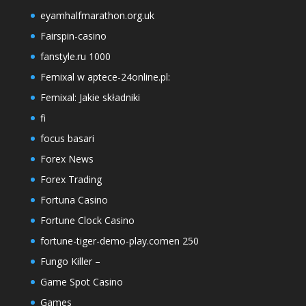
eyamhalfmarathon.org.uk
Fairspin-casino
fanstyle.ru 1000
Femixal w aptece-24online.pl:
Femixal: Jakie składniki
fi
focus basari
Forex News
Forex Trading
Fortuna Casino
Fortune Clock Casino
fortune-tiger-demo-play.comen 250
Fungo Killer –
Game Spot Casino
Games