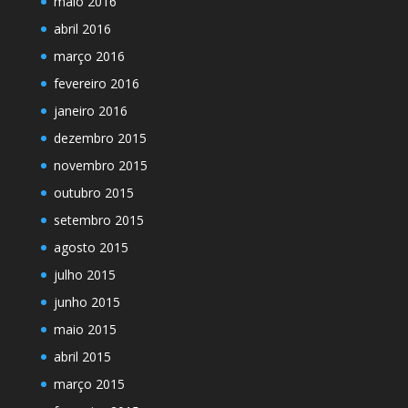
maio 2016
abril 2016
março 2016
fevereiro 2016
janeiro 2016
dezembro 2015
novembro 2015
outubro 2015
setembro 2015
agosto 2015
julho 2015
junho 2015
maio 2015
abril 2015
março 2015