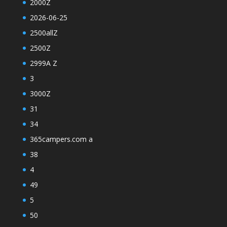
2000Z
2026-06-25
2500allZ
2500Z
2999A Z
3
3000Z
31
34
365campers.com a
38
4
49
5
50