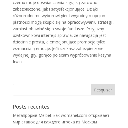
czemu moje doświadczenia z grą są zarówno
zabezpieczone, jak i satysfakcjonujące. Dzięki
różnorodnemu wyborowi gier i wygodnym opcjom
płatności mogę skupić się na opracowywaniu strategii,
zamiast obawiać się o swoje fundusze. Przyjazny
użytkownikowi interfejs sprawia, że nawigacja jest
dziecinnie prosta, a emocjonujące promocje tylko
wzmacniają emocje. Jeśli szukasz zabezpieczonej i
wydajnej gry, gorąco polecam wypróbowanie kasyna
Irwin!
Posts recentes
Мегапрорыв Melbet: как womanel.com открывает
мир ставок для каждого игрока из Москвы