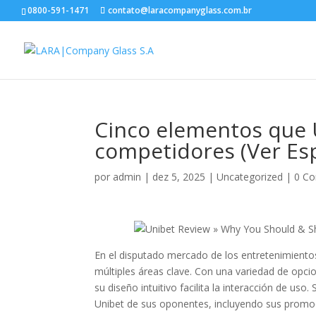
0800-591-1471
contato@laracompanyglass.com.br
Cinco elementos que 
competidores (Ver Es
por
admin
|
dez 5, 2025
|
Uncategorized
|
0 Co
En el disputado mercado de los entretenimientos
múltiples áreas clave. Con una variedad de opci
su diseño intuitivo facilita la interacción de us
Unibet de sus oponentes, incluyendo sus promocio