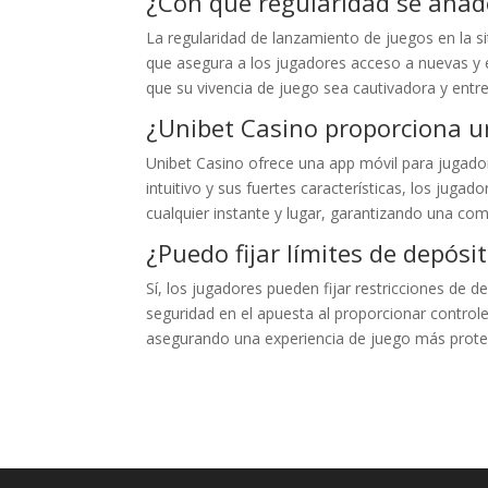
¿Con qué regularidad se añade
La regularidad de lanzamiento de juegos en la s
que asegura a los jugadores acceso a nuevas y e
que su vivencia de juego sea cautivadora y entre
¿Unibet Casino proporciona u
Unibet Casino ofrece una app móvil para jugado
intuitivo y sus fuertes características, los juga
cualquier instante y lugar, garantizando una com
¿Puedo fijar límites de depósi
Sí, los jugadores pueden fijar restricciones de 
seguridad en el apuesta al proporcionar control
asegurando una experiencia de juego más prote