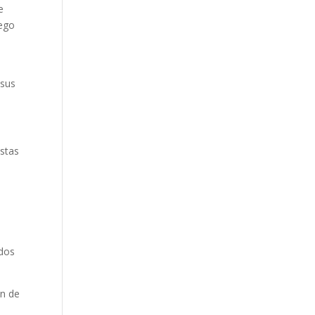
e
uego
 sus
astas
e
ados
an de