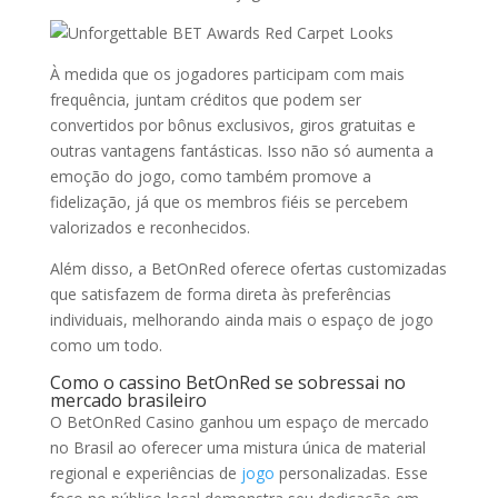
À medida que os jogadores participam com mais
frequência, juntam créditos que podem ser
convertidos por bônus exclusivos, giros gratuitas e
outras vantagens fantásticas. Isso não só aumenta a
emoção do jogo, como também promove a
fidelização, já que os membros fiéis se percebem
valorizados e reconhecidos.
Além disso, a BetOnRed oferece ofertas customizadas
que satisfazem de forma direta às preferências
individuais, melhorando ainda mais o espaço de jogo
como um todo.
Como o cassino BetOnRed se sobressai no
mercado brasileiro
O BetOnRed Casino ganhou um espaço de mercado
no Brasil ao oferecer uma mistura única de material
regional e experiências de
jogo
personalizadas. Esse