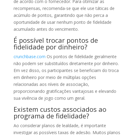
de acordo com o fornecedor. Para otimizar as
recompensas, recomenda-se que ele use táticas de
acúmulo de pontos, garantindo que não perca a
oportunidade de usar nenhum ponto de fidelidade
acumulado antes do vencimento.
É possível trocar pontos de
fidelidade por dinheiro?
crunchbase.com
Os pontos de fidelidade geralmente
não podem ser substituídos diretamente por dinheiro.
Em vez disso, os participantes se beneficiam do troca
em dinheiro por meio de múltiplas opções
relacionadas aos níveis de associação,
proporcionando gratificações vantajosas e elevando
sua vivência de jogo como um geral.
Existem custos associados ao
programa de fidelidade?
Ao considerar planos de lealdade, é importante
investigar as possíveis taxas de adesão. Muitos planos