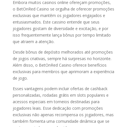
Embora muitos casinos online ofereçam promoções,
o BetOnRed Casino se orgulha de oferecer promoções
exclusivas que mantêm os jogadores engajados e
entusiasmados. Este cassino entende que seus
jogadores gostam de diversidade e excitação, e por
isso frequentemente lança bônus por tempo limitado
que atraem a atenção.
Desde bônus de depósito melhorados até promoções
de jogos criativas, sempre há surpresas no horizonte.
Além disso, o BetOnRed Casino oferece benefícios
exclusivas para membros que aprimoram a experiência
de jogo.
Esses vantagens podem incluir ofertas de cashback
personalizadas, rodadas grátis em slots populares e
acessos especiais em torneios destinadas para
jogadores leais. Esse dedicação com promoções
exclusivas não apenas recompensa os jogadores, mas
também fomenta uma comunidade dinâmica que se