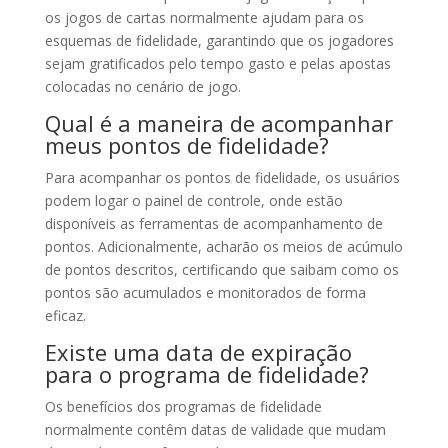
os jogos de cartas normalmente ajudam para os
esquemas de fidelidade, garantindo que os jogadores
sejam gratificados pelo tempo gasto e pelas apostas
colocadas no cenário de jogo.
Qual é a maneira de acompanhar
meus pontos de fidelidade?
Para acompanhar os pontos de fidelidade, os usuários
podem logar o painel de controle, onde estão
disponíveis as ferramentas de acompanhamento de
pontos. Adicionalmente, acharão os meios de acúmulo
de pontos descritos, certificando que saibam como os
pontos são acumulados e monitorados de forma
eficaz.
Existe uma data de expiração
para o programa de fidelidade?
Os benefícios dos programas de fidelidade
normalmente contêm datas de validade que mudam