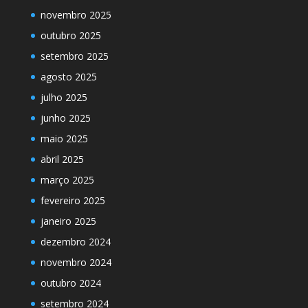
novembro 2025
outubro 2025
setembro 2025
agosto 2025
julho 2025
junho 2025
maio 2025
abril 2025
março 2025
fevereiro 2025
janeiro 2025
dezembro 2024
novembro 2024
outubro 2024
setembro 2024