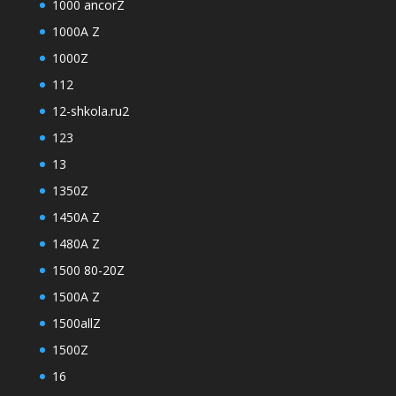
1000 ancorZ
1000A Z
1000Z
112
12-shkola.ru2
123
13
1350Z
1450A Z
1480A Z
1500 80-20Z
1500A Z
1500allZ
1500Z
16