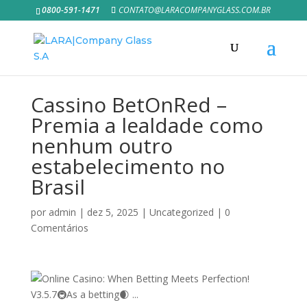
0800-591-1471
CONTATO@LARACOMPANYGLASS.COM.BR
Cassino BetOnRed –
Premia a lealdade como
nenhum outro
estabelecimento no
Brasil
por
admin
|
dez 5, 2025
|
Uncategorized
|
0
Comentários