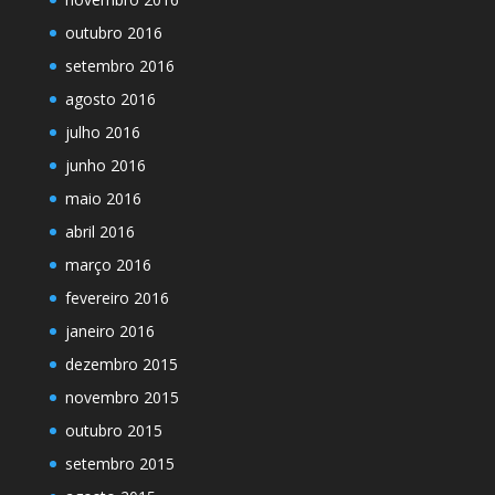
outubro 2016
setembro 2016
agosto 2016
julho 2016
junho 2016
maio 2016
abril 2016
março 2016
fevereiro 2016
janeiro 2016
dezembro 2015
novembro 2015
outubro 2015
setembro 2015