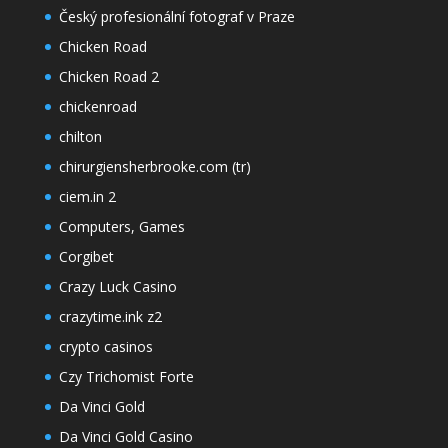
Český profesionální fotograf v Praze
Chicken Road
Chicken Road 2
chickenroad
chilton
chirurgiensherbrooke.com (tr)
ciem.in 2
Computers, Games
Corgibet
Crazy Luck Casino
crazytime.ink z2
crypto casinos
Czy Trichomist Forte
Da Vinci Gold
Da Vinci Gold Casino