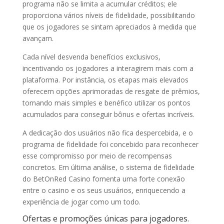
programa não se limita a acumular créditos; ele
proporciona vários níveis de fidelidade, possibilitando
que os jogadores se sintam apreciados à medida que
avançam.
Cada nível desvenda benefícios exclusivos,
incentivando os jogadores a interagirem mais com a
plataforma. Por instância, os etapas mais elevados
oferecem opções aprimoradas de resgate de prêmios,
tornando mais simples e benéfico utilizar os pontos
acumulados para conseguir bônus e ofertas incríveis.
A dedicação dos usuários não fica despercebida, e o
programa de fidelidade foi concebido para reconhecer
esse compromisso por meio de recompensas
concretos. Em última análise, o sistema de fidelidade
do BetOnRed Casino fomenta uma forte conexão
entre o casino e os seus usuários, enriquecendo a
experiência de jogar como um todo.
Ofertas e promoções únicas para jogadores.