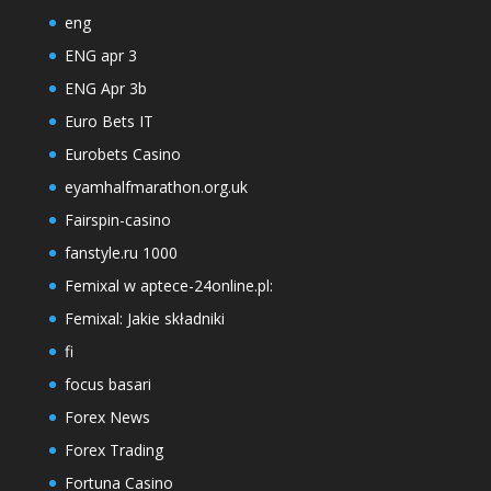
eng
ENG apr 3
ENG Apr 3b
Euro Bets IT
Eurobets Casino
eyamhalfmarathon.org.uk
Fairspin-casino
fanstyle.ru 1000
Femixal w aptece-24online.pl:
Femixal: Jakie składniki
fi
focus basari
Forex News
Forex Trading
Fortuna Casino