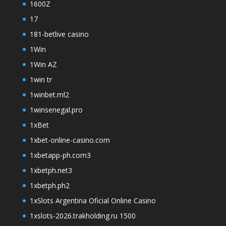
1600Z
17
181-betlive casino
1Win
1Win AZ
1win tr
1winbet.ml2
1winsenegal.pro
1xBet
1xbet-online-casino.com
1xbetapp-ph.com3
1xbetph.net3
1xbetph.ph2
1xSlots Argentina Oficial Online Casino
1xslots-2026.trakholding.ru 1500