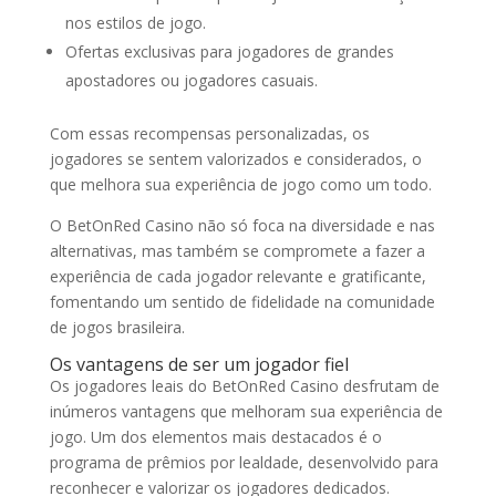
nos estilos de jogo.
Ofertas exclusivas para jogadores de grandes
apostadores ou jogadores casuais.
Com essas recompensas personalizadas, os
jogadores se sentem valorizados e considerados, o
que melhora sua experiência de jogo como um todo.
O BetOnRed Casino não só foca na diversidade e nas
alternativas, mas também se compromete a fazer a
experiência de cada jogador relevante e gratificante,
fomentando um sentido de fidelidade na comunidade
de jogos brasileira.
Os vantagens de ser um jogador fiel
Os jogadores leais do BetOnRed Casino desfrutam de
inúmeros vantagens que melhoram sua experiência de
jogo. Um dos elementos mais destacados é o
programa de prêmios por lealdade, desenvolvido para
reconhecer e valorizar os jogadores dedicados.