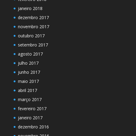
janeiro 2018
dezembro 2017
novembro 2017
outubro 2017
setembro 2017
agosto 2017
julho 2017
junho 2017
maio 2017
abril 2017
março 2017
fevereiro 2017
janeiro 2017
dezembro 2016
novembro 2016