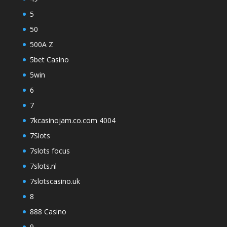
5
50
500A Z
5bet Casino
5win
6
7
7kcasinojam.co.com 4004
7Slots
7slots focus
7slots.nl
7slotscasino.uk
8
888 Casino
9