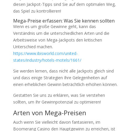
diesen Jackpot-Tipps sind Sie auf dem optimalen Weg,
das Spiel zu kontrollieren!
Mega-Preise erfassen: Was Sie kennen sollten
Wenn es um große Gewinne geht, kann das
Verständnis um die unterschiedlichen Arten und die
Arbeitsweise von Mega-Jackpots den kritischen
Unterschied machen.
https://www.ibisworld.com/united-
states/industry/hotels-motels/1661/
Sie werden lernen, dass nicht alle Jackpots gleich sind
und dass einige Strategien Ihre Gelegenheiten auf
einen erheblichen Gewinn beträchtlich erhöhen können.
Gestatten Sie uns zu erklären, was Sie verstehen
sollten, um Ihr Gewinnpotenzial zu optimieren!
Arten von Mega-Preisen
Auch wenn Sie vielleicht davon fantasieren, im
Boomerang Casino den Hauptgewinn zu erreichen, ist