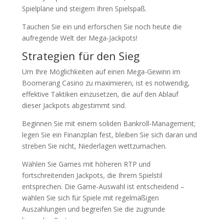
Spielpläne und steigern Ihren Spielspaß.
Tauchen Sie ein und erforschen Sie noch heute die
aufregende Welt der Mega-Jackpots!
Strategien für den Sieg
Um Ihre Möglichkeiten auf einen Mega-Gewinn im
Boomerang Casino zu maximieren, ist es notwendig,
effektive Taktiken einzusetzen, die auf den Ablauf
dieser Jackpots abgestimmt sind.
Beginnen Sie mit einem soliden Bankroll-Management;
legen Sie ein Finanzplan fest, bleiben Sie sich daran und
streben Sie nicht, Niederlagen wettzumachen.
Wählen Sie Games mit höheren RTP und
fortschreitenden Jackpots, die Ihrem Spielstil
entsprechen. Die Game-Auswahl ist entscheidend –
wählen Sie sich für Spiele mit regelmäßigen
Auszahlungen und begreifen Sie die zugrunde