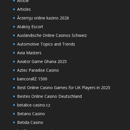
Article
Articles
Ārzemju online kazino 2026
Ataköy Escort
Ausländische Online Casinos Schweiz
Automotive Topics and Trends
Avia Masters
Aviator Game Ghana 2025
Aztec Paradise Casino
bancorallZ 1500
Best Online Casino Games for UK Players in 2025
Bestes Online Casino Deutschland
betalice-casino.cz
Betano Casino
Betida Casino