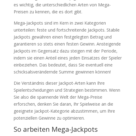
es wichtig, die unterschiedlichen Arten von Mega-
Preisen zu kennen, die es dort gibt.
Mega-Jackpots sind im Kern in zwei Kategorien
unterteilen: feste und fortschreitende Jackpots. Stabile
Jackpots gewähren einen festgelegten Betrag und
garantieren so stets einen festen Gewinn. Ansteigende
Jackpots im Gegensatz dazu steigen mit der Periode,
indem sie einen Anteil eines jeden Einsatzes der Spieler
einbeziehen. Das bedeutet, dass Sie eventuell eine
schicksalsverändernde Summe gewinnen können!
Die Verständnis dieser Jackpot-Arten kann Ihre
Spielentscheidungen und Strategien bestimmen. Wenn
Sie also die spannende Welt der Mega-Preise
erforschen, denken Sie daran, Ihr Spielweise an die
geeignete Jackpot-Kategorie abzustimmen, um Ihre
potenziellen Gewinne zu optimieren.
So arbeiten Mega-Jackpots