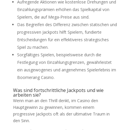
Aufregende Aktionen wie kostenlose Drehungen und
Einzahlungsprämien erhöhen das Spielkapital von
Spielern, die auf Mega-Preise aus sind.
Das Begreifen des Differenz zwischen statischen und
progressiven Jackpots hilft Spielern, fundierte
Entscheidungen für ein effektiveres strategisches
Spiel zu machen.
Sorgfältiges Spielen, beispielsweise durch die
Festlegung von Einzahlungsgrenzen, gewährleistet
ein ausgewogenes und angenehmes Spielerlebnis im
Boomerang Casino.
Was sind fortschrittliche Jackpots und wie
arbeiten sie?
Wenn man an den Thrill denkt, im Casino den
Hauptgewinn zu gewinnen, kommen einem
progressive Jackpots oft als der ultimative Traum in
den Sinn.