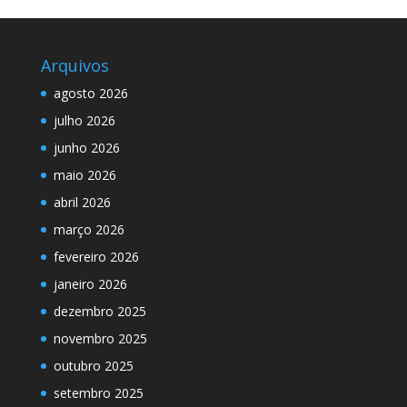
Arquivos
agosto 2026
julho 2026
junho 2026
maio 2026
abril 2026
março 2026
fevereiro 2026
janeiro 2026
dezembro 2025
novembro 2025
outubro 2025
setembro 2025