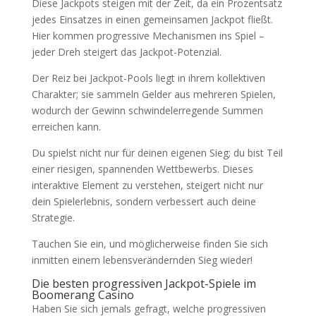
Diese Jackpots steigen mit der Zeit, da ein Prozentsatz
jedes Einsatzes in einen gemeinsamen Jackpot fließt.
Hier kommen progressive Mechanismen ins Spiel –
jeder Dreh steigert das Jackpot-Potenzial.
Der Reiz bei Jackpot-Pools liegt in ihrem kollektiven
Charakter; sie sammeln Gelder aus mehreren Spielen,
wodurch der Gewinn schwindelerregende Summen
erreichen kann.
Du spielst nicht nur für deinen eigenen Sieg; du bist Teil
einer riesigen, spannenden Wettbewerbs. Dieses
interaktive Element zu verstehen, steigert nicht nur
dein Spielerlebnis, sondern verbessert auch deine
Strategie.
Tauchen Sie ein, und möglicherweise finden Sie sich
inmitten einem lebensverändernden Sieg wieder!
Die besten progressiven Jackpot-Spiele im
Boomerang Casino
Haben Sie sich jemals gefragt, welche progressiven