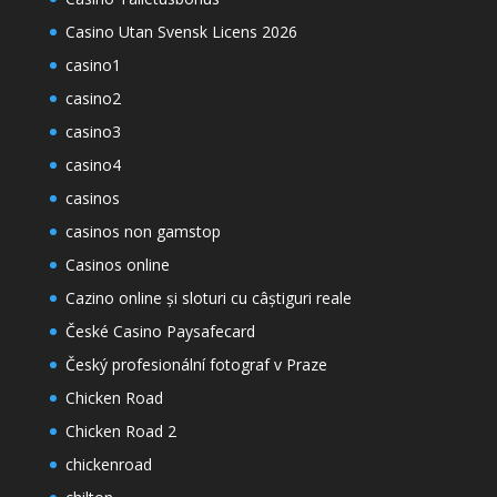
Casino Utan Svensk Licens 2026
casino1
casino2
casino3
casino4
casinos
casinos non gamstop
Casinos online
Cazino online și sloturi cu câștiguri reale
České Casino Paysafecard
Český profesionální fotograf v Praze
Chicken Road
Chicken Road 2
chickenroad