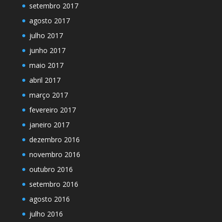
setembro 2017
agosto 2017
julho 2017
junho 2017
maio 2017
abril 2017
março 2017
fevereiro 2017
janeiro 2017
dezembro 2016
novembro 2016
outubro 2016
setembro 2016
agosto 2016
julho 2016