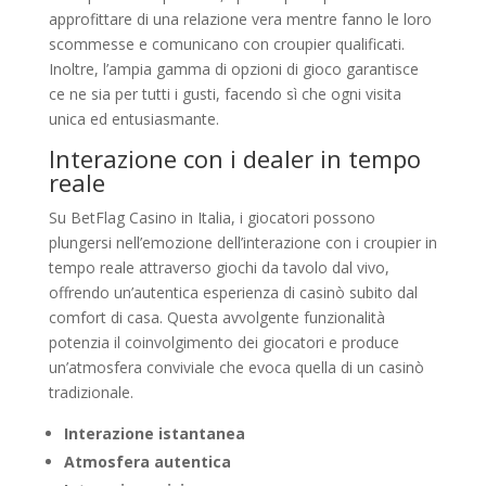
approfittare di una relazione vera mentre fanno le loro
scommesse e comunicano con croupier qualificati.
Inoltre, l’ampia gamma di opzioni di gioco garantisce
ce ne sia per tutti i gusti, facendo sì che ogni visita
unica ed entusiasmante.
Interazione con i dealer in tempo
reale
Su BetFlag Casino in Italia, i giocatori possono
plungersi nell’emozione dell’interazione con i croupier in
tempo reale attraverso giochi da tavolo dal vivo,
offrendo un’autentica esperienza di casinò subito dal
comfort di casa. Questa avvolgente funzionalità
potenzia il coinvolgimento dei giocatori e produce
un’atmosfera conviviale che evoca quella di un casinò
tradizionale.
Interazione istantanea
Atmosfera autentica