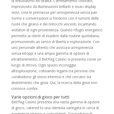
di entusiasmo ed vitalità. L’arredamento colorato,
impreziosito da illuminazioni brillanti e vivaci display
visivi, crea le premesse per un’esperienza senza pari.
Sorrisi e conversazioni si fondono con il rumore delle
ruote che girano e dei rintocchi vincenti, incantando
visitatori di ogni provenienza. Questo rifugio energetico
permette ai clienti di evadere dalla routine quotidiana,
promuovendo un senso di libertà e esplorazione. Con
uno personale attento che assicura un’esperienza
senza intoppi e una ampia gamma di opzioni di
intrattenimento, il BetFlag Casino si presenta come un
luogo di ritrovo. Ogni spazio incoraggia
all’esplorazione, coltivando legami tra persone che
condividono gli stessi interessi e che cercano sia
divertimento che gioia. Qui, la ricerca della gioia non
conosce confini.
Varie opzioni di gioco per tutti
BetFlag Casino presenta una vasta gamma di opzioni
di gioco, catered to una clientela variegata in cerca di
esperienze intense e coinvolgenti. Dai tradizionali