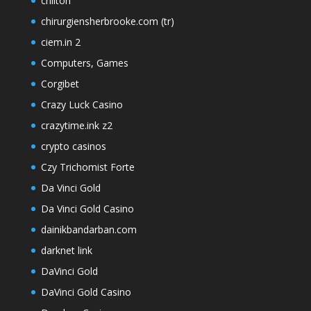
chilton
chirurgiensherbrooke.com (tr)
ciem.in 2
Computers, Games
Corgibet
Crazy Luck Casino
crazytime.ink z2
crypto casinos
Czy Trichomist Forte
Da Vinci Gold
Da Vinci Gold Casino
dainikbandarban.com
darknet link
DaVinci Gold
DaVinci Gold Casino