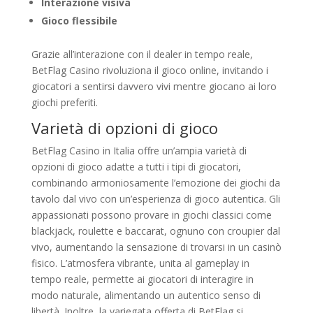
Interazione visiva
Gioco flessibile
Grazie all’interazione con il dealer in tempo reale,
BetFlag Casino rivoluziona il gioco online, invitando i
giocatori a sentirsi davvero vivi mentre giocano ai loro
giochi preferiti.
Varietà di opzioni di gioco
BetFlag Casino in Italia offre un’ampia varietà di
opzioni di gioco adatte a tutti i tipi di giocatori,
combinando armoniosamente l’emozione dei giochi da
tavolo dal vivo con un’esperienza di gioco autentica. Gli
appassionati possono provare in giochi classici come
blackjack, roulette e baccarat, ognuno con croupier dal
vivo, aumentando la sensazione di trovarsi in un casinò
fisico. L’atmosfera vibrante, unita al gameplay in
tempo reale, permette ai giocatori di interagire in
modo naturale, alimentando un autentico senso di
libertà. Inoltre, la variegata offerta di BetFlag si