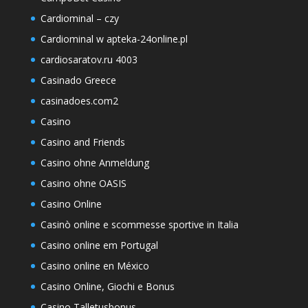
Cardiominal – czy
Cardiominal w apteka-24online.pl
cardiosaratov.ru 4003
Casinado Greece
casinadoes.com2
Casino
Casino and Friends
Casino ohne Anmeldung
Casino ohne OASIS
Casino Online
Casinò online e scommesse sportive in Italia
Casino online em Portugal
Casino online en México
Casino Online, Giochi e Bonus
Casino Talletusbonus