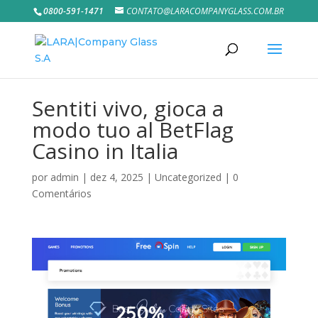
0800-591-1471
CONTATO@LARACOMPANYGLASS.COM.BR
Sentiti vivo, gioca a
modo tuo al BetFlag
Casino in Italia
por
admin
|
dez 4, 2025
|
Uncategorized
|
0
Comentários