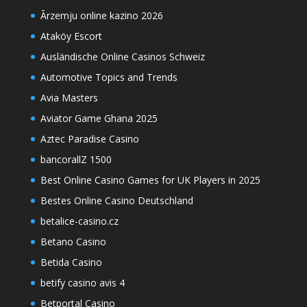
Ārzemju online kazino 2026
Ataköy Escort
Ausländische Online Casinos Schweiz
Automotive Topics and Trends
Avia Masters
Aviator Game Ghana 2025
Aztec Paradise Casino
bancorallZ 1500
Best Online Casino Games for UK Players in 2025
Bestes Online Casino Deutschland
betalice-casino.cz
Betano Casino
Betida Casino
betify casino avis 4
Betportal Casino