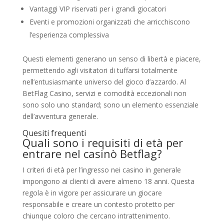
Vantaggi VIP riservati per i grandi giocatori
Eventi e promozioni organizzati che arricchiscono
l’esperienza complessiva
Questi elementi generano un senso di libertà e piacere,
permettendo agli visitatori di tuffarsi totalmente
nell’entusiasmante universo del gioco d’azzardo. Al
BetFlag Casino, servizi e comodità eccezionali non
sono solo uno standard; sono un elemento essenziale
dell’avventura generale.
Quesiti frequenti
Quali sono i requisiti di età per
entrare nel casinò Betflag?
I criteri di età per l’ingresso nei casino in generale
impongono ai clienti di avere almeno 18 anni. Questa
regola è in vigore per assicurare un giocare
responsabile e creare un contesto protetto per
chiunque coloro che cercano intrattenimento.