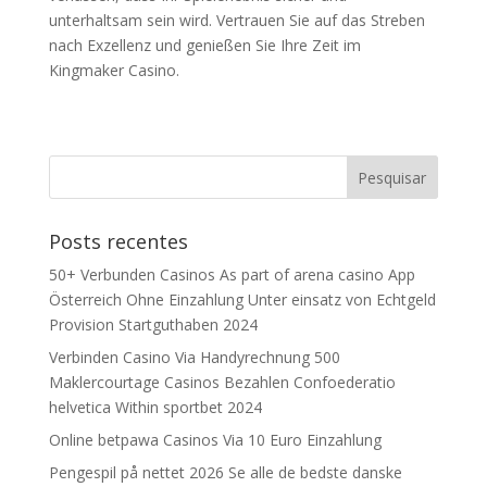
unterhaltsam sein wird. Vertrauen Sie auf das Streben
nach Exzellenz und genießen Sie Ihre Zeit im
Kingmaker Casino.
Posts recentes
50+ Verbunden Casinos As part of arena casino App
Österreich Ohne Einzahlung Unter einsatz von Echtgeld
Provision Startguthaben 2024
Verbinden Casino Via Handyrechnung 500
Maklercourtage Casinos Bezahlen Confoederatio
helvetica Within sportbet 2024
Online betpawa Casinos Via 10 Euro Einzahlung
Pengespil på nettet 2026 Se alle de bedste danske