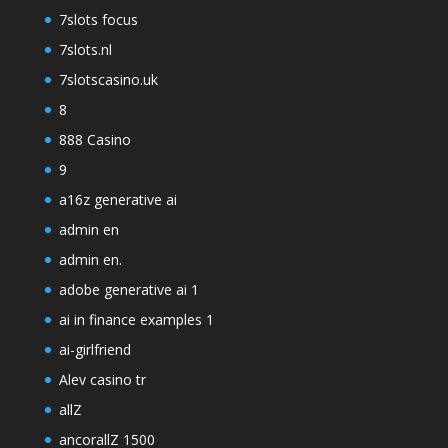
7slots focus
7slots.nl
7slotscasino.uk
8
888 Casino
9
a16z generative ai
admin en
admin en.
adobe generative ai 1
ai in finance examples 1
ai-girlfriend
Alev casino tr
allZ
ancorallZ 1500