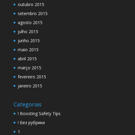
outubro 2015
setembro 2015
agosto 2015
julho 2015
junho 2015
maio 2015
abril 2015
março 2015
fevereiro 2015
janeiro 2015
Categorias
! Boosting Safety Tips
! Без рубрики
1