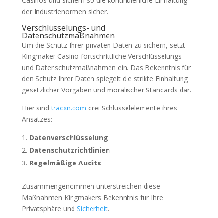
Casinos und sichern so die kontinuierliche Einhaltung
der Industrienormen sicher.
Verschlüsselungs- und
Datenschutzmaßnahmen
Um die Schutz Ihrer privaten Daten zu sichern, setzt
Kingmaker Casino fortschrittliche Verschlüsselungs-
und Datenschutzmaßnahmen ein. Das Bekenntnis für
den Schutz Ihrer Daten spiegelt die strikte Einhaltung
gesetzlicher Vorgaben und moralischer Standards dar.
Hier sind
tracxn.com
drei Schlüsselelemente ihres
Ansatzes:
Datenverschlüsselung
Datenschutzrichtlinien
Regelmäßige Audits
Zusammengenommen unterstreichen diese
Maßnahmen Kingmakers Bekenntnis für Ihre
Privatsphäre und
Sicherheit
.