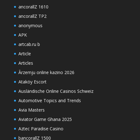
ancorallZ 1610
ancorallZ TP2
anonymous
APK
artcab.ru b
Article
Articles
Ārzemju online kazino 2026
Ataköy Escort
Ausländische Online Casinos Schweiz
Automotive Topics and Trends
Avia Masters
Aviator Game Ghana 2025
Aztec Paradise Casino
bancorallZ 1500