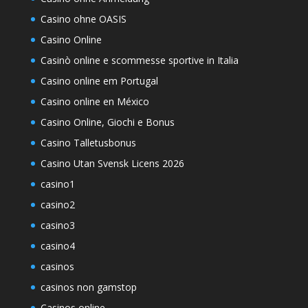
Casino ohne OASIS
Casino Online
Casinò online e scommesse sportive in Italia
Casino online em Portugal
Casino online en México
Casino Online, Giochi e Bonus
Casino Talletusbonus
Casino Utan Svensk Licens 2026
casino1
casino2
casino3
casino4
casinos
casinos non gamstop
Casinos online