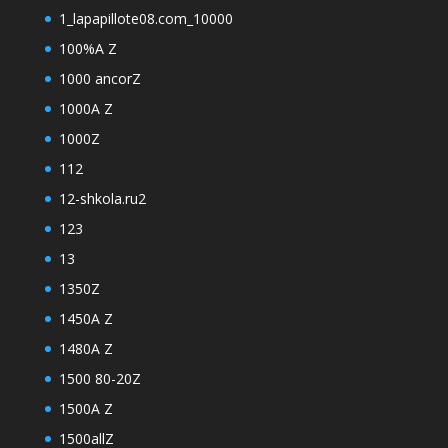
1_lapapillote08.com_10000
100%A Z
1000 ancorZ
1000A Z
1000Z
112
12-shkola.ru2
123
13
1350Z
1450A Z
1480A Z
1500 80-20Z
1500A Z
1500allZ