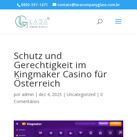
0800-591-1471
contato@laracompanyglass.com.br
Schutz und
Gerechtigkeit im
Kingmaker Casino für
Österreich
por
admin
|
dez 4, 2025
|
Uncategorized
|
0
Comentários