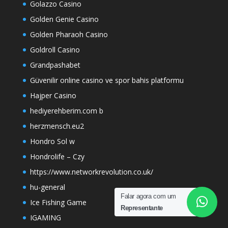
Golazzo Casino
Golden Genie Casino
Golden Pharaoh Casino
Goldroll Casino
Grandpashabet
Güvenilir online casino ve spor bahis platformu
Hajper Casino
hediyerehberim.com b
herzmensch.eu2
Hondro Sol w
Hondrolife – Czy
https://www.networkrevolution.co.uk/
hu-general
Falar agora com um
Ice Fishing Game
Representante
IGAMING