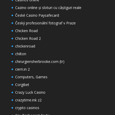
Cazino online și sloturi cu câștiguri reale
České Casino Paysafecard
Český profesionální fotograf v Praze
Chicken Road
Chicken Road 2
chickenroad
chilton
chirurgiensherbrooke.com (tr)
ciem.in 2
Computers, Games
Corgibet
Crazy Luck Casino
crazytime.ink z2
crypto casinos