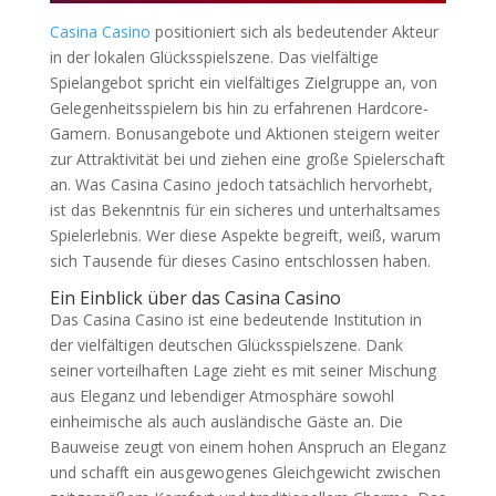
Casina Casino
positioniert sich als bedeutender Akteur
in der lokalen Glücksspielszene. Das vielfältige
Spielangebot spricht ein vielfältiges Zielgruppe an, von
Gelegenheitsspielern bis hin zu erfahrenen Hardcore-
Gamern. Bonusangebote und Aktionen steigern weiter
zur Attraktivität bei und ziehen eine große Spielerschaft
an. Was Casina Casino jedoch tatsächlich hervorhebt,
ist das Bekenntnis für ein sicheres und unterhaltsames
Spielerlebnis. Wer diese Aspekte begreift, weiß, warum
sich Tausende für dieses Casino entschlossen haben.
Ein Einblick über das Casina Casino
Das Casina Casino ist eine bedeutende Institution in
der vielfältigen deutschen Glücksspielszene. Dank
seiner vorteilhaften Lage zieht es mit seiner Mischung
aus Eleganz und lebendiger Atmosphäre sowohl
einheimische als auch ausländische Gäste an. Die
Bauweise zeugt von einem hohen Anspruch an Eleganz
und schafft ein ausgewogenes Gleichgewicht zwischen