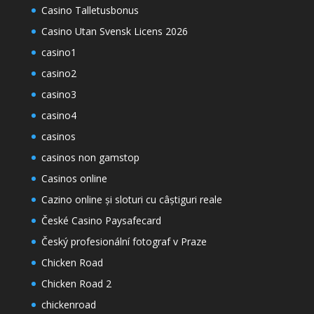
Casino Talletusbonus
Casino Utan Svensk Licens 2026
casino1
casino2
casino3
casino4
casinos
casinos non gamstop
Casinos online
Cazino online și sloturi cu câștiguri reale
České Casino Paysafecard
Český profesionální fotograf v Praze
Chicken Road
Chicken Road 2
chickenroad