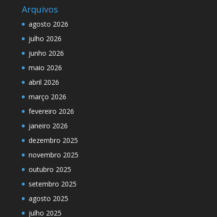
Arquivos
agosto 2026
julho 2026
junho 2026
maio 2026
abril 2026
março 2026
fevereiro 2026
janeiro 2026
dezembro 2025
novembro 2025
outubro 2025
setembro 2025
agosto 2025
julho 2025