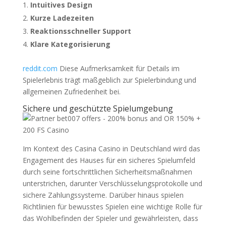
Intuitives Design
Kurze Ladezeiten
Reaktionsschneller Support
Klare Kategorisierung
reddit.com
Diese Aufmerksamkeit für Details im
Spielerlebnis trägt maßgeblich zur Spielerbindung und
allgemeinen Zufriedenheit bei.
Sichere und geschützte Spielumgebung
Im Kontext des Casina Casino in Deutschland wird das
Engagement des Hauses für ein sicheres Spielumfeld
durch seine fortschrittlichen Sicherheitsmaßnahmen
unterstrichen, darunter Verschlüsselungsprotokolle und
sichere Zahlungssysteme. Darüber hinaus spielen
Richtlinien für bewusstes Spielen eine wichtige Rolle für
das Wohlbefinden der Spieler und gewährleisten, dass