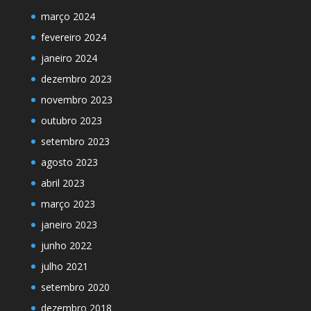
março 2024
fevereiro 2024
janeiro 2024
dezembro 2023
novembro 2023
outubro 2023
setembro 2023
agosto 2023
abril 2023
março 2023
janeiro 2023
junho 2022
julho 2021
setembro 2020
dezembro 2018