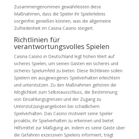
Zusammengenommen gewährleisten diese
Maßnahmen, dass die Spieler ihr Spielerlebnis
sorgenfrei genießen können, was die allgemeine
Zufriedenheit im Casina Casino steigert.
Richtlinien für
verantwortungsvolles Spielen
Casina Casino in Deutschland legt hohen Wert auf
sicheres Spielen, um seinen Gästen ein sicheres und
sicheres Spielumfeld zu bieten. Diese Richtlinien sollen
Spielern ein ausgewogenes Spielverhalten erleichtern
und unterstützen. Zu den Maßnahmen gehören die
Möglichkeit zum Selbstausschluss, die Bestimmung
von Einzahlungsgrenzen und der Zugang zu
Unterstützungsangeboten bei schädlichem
Spielverhalten. Das Casino motiviert seine Spieler
proaktiv, ihr Spielverhalten zu erkennen und bietet
Hilfsmittel zur Mäßigung an. Indem es seine Gäste über
die Gefahren exzessiven Spielens informiert, trägt