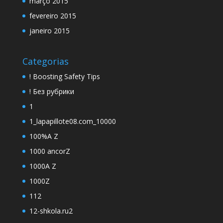
março 2015
fevereiro 2015
janeiro 2015
Categorias
! Boosting Safety Tips
! Без рубрики
1
1_lapapillote08.com_10000
100%A Z
1000 ancorZ
1000A Z
1000Z
112
12-shkola.ru2