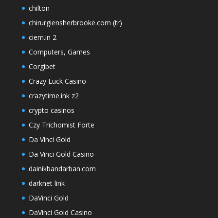
chilton
chirurgiensherbrooke.com (tr)
ciem.in 2
Computers, Games
Corgibet
Crazy Luck Casino
crazytime.ink z2
crypto casinos
Czy Trichomist Forte
Da Vinci Gold
Da Vinci Gold Casino
dainikbandarban.com
darknet link
DaVinci Gold
DaVinci Gold Casino