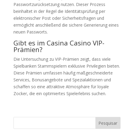
Passwortzurücksetzung nutzen. Dieser Prozess
beinhaltet in der Regel die Identitätsprüfung per
elektronischer Post oder Sicherheitsfragen und
ermöglicht anschließend die sichere Generierung eines
neuen Passworts.
Gibt es im Casina Casino VIP-
Prämien?
Die Untersuchung zu VIP-Prämien zeigt, dass viele
Spielbanken Stammspielern exklusive Privilegien bieten.
Diese Prämien umfassen häufig maßgeschneiderte
Services, Bonusangebote und Spezialaktionen und
schaffen so eine attraktive Atmosphäre für loyale
Zocker, die ein optimiertes Spielerlebnis suchen.