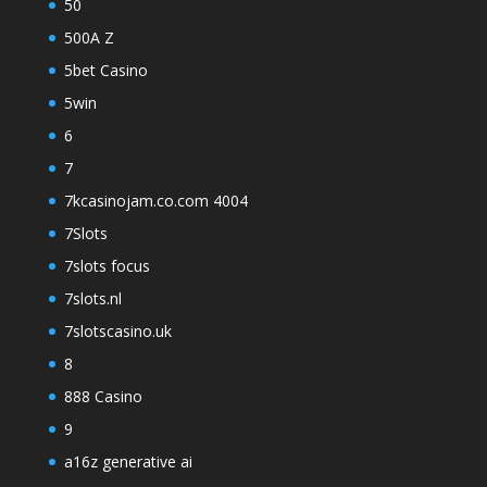
50
500A Z
5bet Casino
5win
6
7
7kcasinojam.co.com 4004
7Slots
7slots focus
7slots.nl
7slotscasino.uk
8
888 Casino
9
a16z generative ai