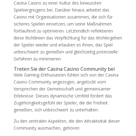
Casina Casino zu einer Kultur des bewussten
Spielvergnügens bei. Darüber hinaus arbeitet das
Casino mit Organisationen zusammen, die sich für
sicheres Spielen einsetzen, um seine Maßnahmen
fortlaufend zu optimieren. Letztendlich reflektieren
diese Richtlinien das Verpflichtung für das Wohlergehen
der Spieler wieder und erlauben es ihnen, das Spiel
unbeschwert zu genießen und gleichzeitig potenzielle
Gefahren zu minimieren.
Treten Sie der Casina Casino Community bei
Viele Gaming-Enthusiasten fühlen sich von der Casina
Casino-Community angezogen, angelockt vom
Versprechen der Gemeinschaft und gemeinsamer
Erlebnisse. Dieses dynamische Umfeld fördert das
Zugehörigkeitsgefühl der Spieler, die die Freiheit
genießen, sich unbeschwert zu unterhalten.
Zu den zentralen Aspekten, die den Attraktivität dieser
Community ausmachen, gehören: