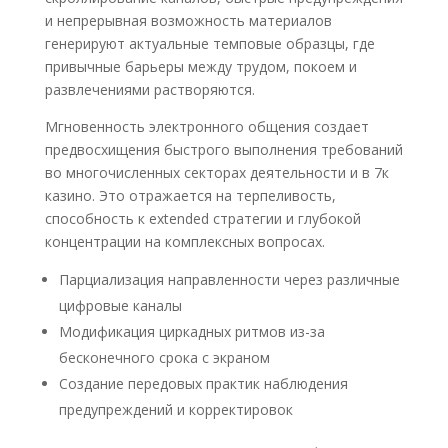
и непрерывная возможность материалов
генерируют актуальные темповые образцы, где
привычные барьеры между трудом, покоем и
развлечениями растворяются.
Мгновенность электронного общения создает
предвосхищения быстрого выполнения требований
во многочисленных секторах деятельности и в 7к
казино. Это отражается на терпеливость,
способность к extended стратегии и глубокой
концентрации на комплексных вопросах.
Парциализация направленности через различные
цифровые каналы
Модификация циркадных ритмов из-за
бесконечного срока с экраном
Создание передовых практик наблюдения
предупреждений и корректировок