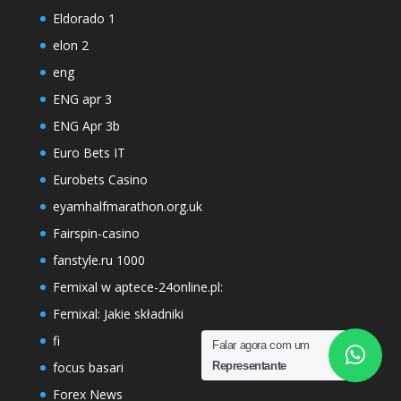
Eldorado 1
elon 2
eng
ENG apr 3
ENG Apr 3b
Euro Bets IT
Eurobets Casino
eyamhalfmarathon.org.uk
Fairspin-casino
fanstyle.ru 1000
Femixal w aptece-24online.pl:
Femixal: Jakie składniki
fi
Falar agora com um
Representante
focus basari
Forex News