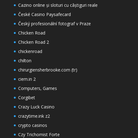
Cazino online și sloturi cu câștiguri reale
České Casino Paysafecard
Český profesionální fotograf v Praze
Chicken Road
Chicken Road 2
chickenroad
chilton
chirurgiensherbrooke.com (tr)
ciem.in 2
Computers, Games
Corgibet
Crazy Luck Casino
crazytime.ink z2
crypto casinos
Czy Trichomist Forte