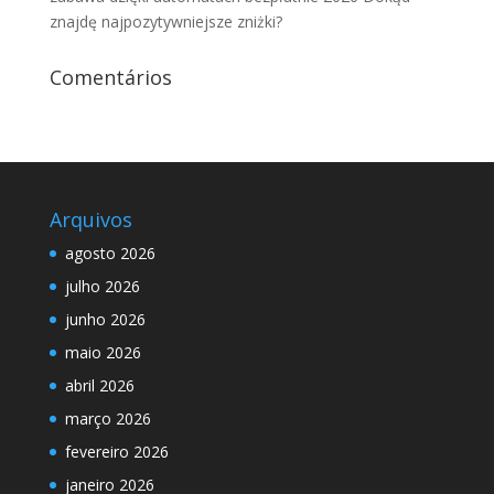
znajdę najpozytywniejsze zniżki?
Comentários
Arquivos
agosto 2026
julho 2026
junho 2026
maio 2026
abril 2026
março 2026
fevereiro 2026
janeiro 2026