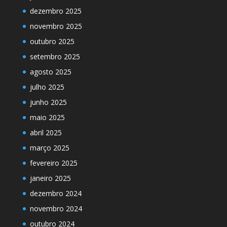
dezembro 2025
novembro 2025
outubro 2025
setembro 2025
agosto 2025
julho 2025
junho 2025
maio 2025
abril 2025
março 2025
fevereiro 2025
janeiro 2025
dezembro 2024
novembro 2024
outubro 2024