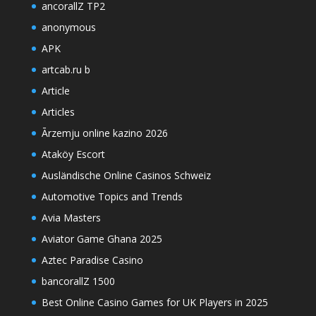
ancorallZ TP2
anonymous
APK
artcab.ru b
Article
Articles
Ārzemju online kazino 2026
Ataköy Escort
Ausländische Online Casinos Schweiz
Automotive Topics and Trends
Avia Masters
Aviator Game Ghana 2025
Aztec Paradise Casino
bancorallZ 1500
Best Online Casino Games for UK Players in 2025