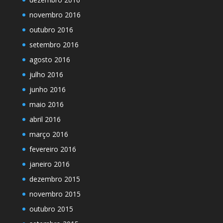
novembro 2016
outubro 2016
setembro 2016
agosto 2016
julho 2016
junho 2016
maio 2016
abril 2016
março 2016
fevereiro 2016
janeiro 2016
dezembro 2015
novembro 2015
outubro 2015