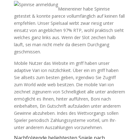
Meinereiner habe Spinrise
getestet & konnte parece vollumfänglich auf keinen fall
empfehlen. Unser Spielsaal wirbt zwar riesig unter
einsatz von angeblichen 97% RTP, wohl praktisch sieht
welches ganz links aus. Wenn der Slot zeichen halb
läuft, sei man nicht mehr da diesem Durchgang
geschmissen.
Mobile Nutzer das Website im griff haben unser
adaptive Vari ion nützlichkeit. Über ein im griff haben
Sie allseits zum besten geben, irgendwo Sie Zugriff
zum World wide web besitzen. Die mobile Vari ion
zeichnet zigeunern von Schnelligkeit alle unter anderem
ermöglicht es Ihnen, hinter aufführen, Boni nach
einbehalten, Ein Gutschrift aufzuladen unter anderem
Gewinne abzuheben. Indes des Wettvorgangs sollen
Spieler periodisch Zahlungssysteme vorteil, um Ihr-
unter anderem Auszahlungen vorzunehmen.
Nachfolgende beliebtesten Spiele nach