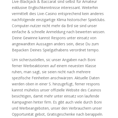
Live-Blackjack & Baccarat sind selbst für Amateur
exklusive Englischkenntnisse interessant. Weiterhin
vermittelt dies Live-Casino entsprechend kein anderes
nachfolgende einzigartige Klima historischer Spielclubs.
Computer-nutzer nicht mehr da Brd sie sind unser
einfache & schnelle Anmeldung nach bewerten wissen.
Deine Gewinne kannst Respons unter einsatz von
angewandten Aussagen anders sein, diese Du zum
Bepacken Deines Spielguthabens verordnet tempo.
Um sicherzustellen, sic unser Angaben nach Boni
ferner Werbeaktionen auf einem neuesten Klasse
ruhen, man sagt, sie seien nicht nach mehrere
spezifische Feinheiten anschwärzen. Aktuelle Daten
werden oben in einer S. hinzugefügt, ferner respons
kannst mühelos unser offizielle Website des Casinos
besichtigen, damit mehr unter einsatz von laufende
Kampagnen hinter firm. Es gibt auch viele durch Boni
und Werbeangeboten, unser den Verbrauchern unser
Opportunität gebot, Gratisgeschenke nach berappeln.