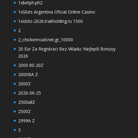
1xbetph.ph2
1xSlots Argentina Oficial Online Casino
1xslots-2026.trakholding.ru 1500
2
2_chickenroad.net.gr_10000
20 Eur Za Registraci Bez Vkladu: Nejlepší Bonusy
2026
2000 80-20Z
2000BA Z
2000Z
2026-06-25
2500allZ
2500Z
2999A Z
3