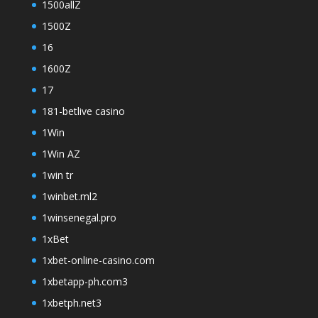
1500allZ
1500Z
16
1600Z
17
181-betlive casino
1Win
1Win AZ
1win tr
1winbet.ml2
1winsenegal.pro
1xBet
1xbet-online-casino.com
1xbetapp-ph.com3
1xbetph.net3