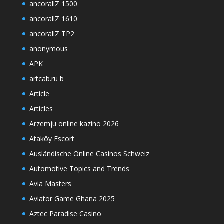
ancorallZ 1500
ancorallZ 1610
ancorallZ TP2
anonymous
APK
artcab.ru b
Article
Articles
Ārzemju online kazino 2026
Ataköy Escort
Ausländische Online Casinos Schweiz
Automotive Topics and Trends
Avia Masters
Aviator Game Ghana 2025
Aztec Paradise Casino