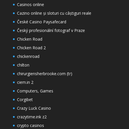
Casinos online
Cazino online și sloturi cu câștiguri reale
České Casino Paysafecard
Český profesionální fotograf v Praze
Chicken Road
Chicken Road 2
chickenroad
chilton
chirurgiensherbrooke.com (tr)
ciem.in 2
Computers, Games
Corgibet
Crazy Luck Casino
crazytime.ink z2
crypto casinos