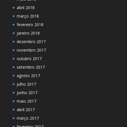
abril 2018
março 2018
fevereiro 2018
janeiro 2018
dezembro 2017
novembro 2017
outubro 2017
setembro 2017
agosto 2017
julho 2017
junho 2017
maio 2017
abril 2017
março 2017
fevereiro 2017