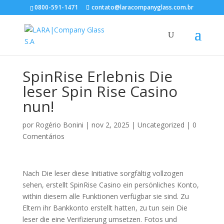
0800-591-1471
contato@laracompanyglass.com.br
SpinRise Erlebnis Die
leser Spin Rise Casino
nun!
por
Rogério Bonini
|
nov 2, 2025
|
Uncategorized
|
0
Comentários
Nach Die leser diese Initiative sorgfältig vollzogen
sehen, erstellt SpinRise Casino ein persönliches Konto,
within diesem alle Funktionen verfügbar sie sind. Zu
Eltern ihr Bankkonto erstellt hatten, zu tun sein Die
leser die eine Verifizierung umsetzen. Fotos und