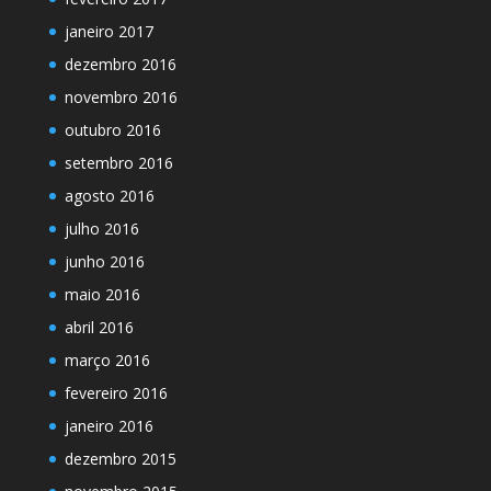
janeiro 2017
dezembro 2016
novembro 2016
outubro 2016
setembro 2016
agosto 2016
julho 2016
junho 2016
maio 2016
abril 2016
março 2016
fevereiro 2016
janeiro 2016
dezembro 2015