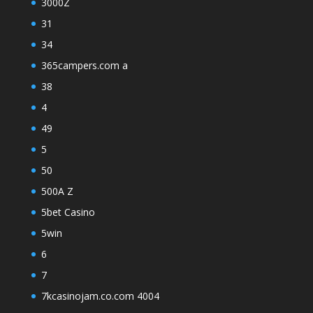
3000Z
31
34
365campers.com a
38
4
49
5
50
500A Z
5bet Casino
5win
6
7
7kcasinojam.co.com 4004