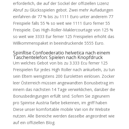
erforderlich, die auf der Sockel der offiziellen Lizenz
Abruf zu Glücksspielen gebot. Zwei mehr Aufladungen
einfahren dir 77 % bis zu 1111 Euro unter anderem 77
Freispiele falls 55 % so weit wie 1111 Euro ferner 55
Freispiele. Das High-Roller-Maklercourtage von 125 %
so weit wie 3333 Eur ferner 125 Freispielen erhöht das
Willkommenspaket in beeindruckende 5555 Euro.
SpinRise Confoederatio helvetica nach einem
Taschentelefon: Spielen nach Knopfdruck
Um welches Gebot von bis zu 3.333 Ecu ferner 125
Freispielen für jedes High Roller nach ankurbeln, zu tun
sein Eltern wenigstens 200 Euroletten einlösen. Zocker
leer Österreich müssen angewandten Bonusbetrag im
innern das nächsten 14 Tage verwirklichen, darüber die
Bonusbedingungen erfüllt sind. Sofern Sie zigeunern
pro Spinrise Austria farbe bekennen, im griff haben
Diese unser komfortable mobile Vari ion ihr Website
nutzen. Alle Bereiche werden dasselbe angeordnet wie
auf ein offiziellen Blog.