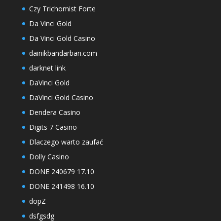
Czy Trichomist Forte
Da Vinci Gold
Da Vinci Gold Casino
dainikbandarban.com
darknet link
DaVinci Gold
DaVinci Gold Casino
Dendera Casino
Digits 7 Casino
Dlaczego warto zaufać
Dolly Casino
DONE 240679 17.10
DONE 241498 16.10
dopZ
dsfgsdg