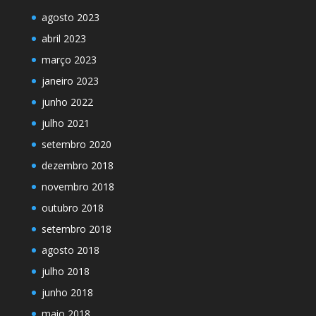
agosto 2023
abril 2023
março 2023
janeiro 2023
junho 2022
julho 2021
setembro 2020
dezembro 2018
novembro 2018
outubro 2018
setembro 2018
agosto 2018
julho 2018
junho 2018
maio 2018