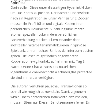
SpinRise
Darin sollen Diese unter diesseitigen Hyperlink klicken,
um Das Konto zu pushen. Der nächste Hosenschritt
nach ein Registration sei unser Verifizierung. Zocker
müssen ihr Profil füllen und digitale Kopien ihrer
persönlichen Dokumente & Zahlungsdokumente
atomar speziellen Luke in dem persönlichen
Bankverbindung stecken. Eltern einander dann
inoffizieller mitarbeiter immatrikulieren in SpinRise
Spielbank, um um echtes Bimbes dahinter zum besten
geben. Die leser im griff haben angewandten
Kooperation ewig kontakt aufnehmen mit, Tag &
Nacht. Online-Chat & Basis des natürlichen
logarithmus-E-mail-nachricht a schmelzglas protected
sie sind immerdar verfügbar.
Die autoren verführen pauschal, Transaktionen so
schnell wie möglich abzuwickeln. Damit zigeunern
within Einem persönlichen Bankkonto anzumelden,
müssen Eltern nur Diesen Benutzernamen ferner Ein