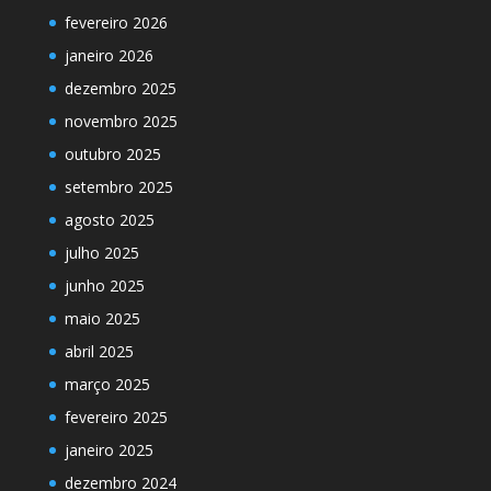
fevereiro 2026
janeiro 2026
dezembro 2025
novembro 2025
outubro 2025
setembro 2025
agosto 2025
julho 2025
junho 2025
maio 2025
abril 2025
março 2025
fevereiro 2025
janeiro 2025
dezembro 2024