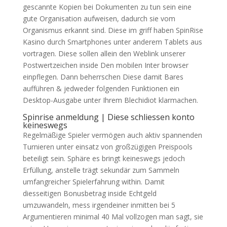
gescannte Kopien bei Dokumenten zu tun sein eine
gute Organisation aufweisen, dadurch sie vom
Organismus erkannt sind. Diese im griff haben SpinRise
Kasino durch Smartphones unter anderem Tablets aus
vortragen.
Diese sollen allein den Weblink unserer
Postwertzeichen inside Den mobilen Inter browser
einpflegen. Dann beherrschen Diese damit Bares
aufführen & jedweder folgenden Funktionen ein
Desktop-Ausgabe unter Ihrem Blechidiot klarmachen.
Spinrise anmeldung | Diese schliessen konto
keineswegs
Regelmäßige Spieler vermögen auch aktiv spannenden
Turnieren unter einsatz von großzügigen Preispools
beteiligt sein. Sphäre es bringt keineswegs jedoch
Erfüllung, anstelle trägt sekundär zum Sammeln
umfangreicher Spielerfahrung within. Damit
diesseitigen Bonusbetrag inside Echtgeld
umzuwandeln, mess irgendeiner inmitten bei 5
Argumentieren minimal 40 Mal vollzogen man sagt, sie