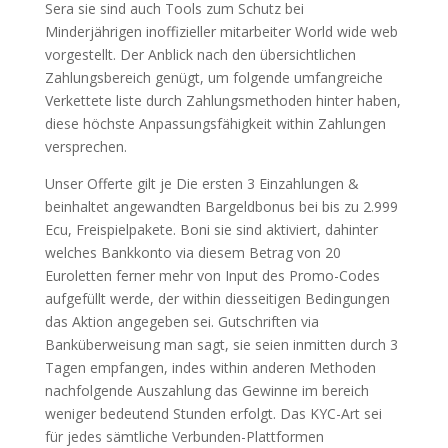
Sera sie sind auch Tools zum Schutz bei
Minderjährigen inoffizieller mitarbeiter World wide web
vorgestellt. Der Anblick nach den übersichtlichen
Zahlungsbereich genügt, um folgende umfangreiche
Verkettete liste durch Zahlungsmethoden hinter haben,
diese höchste Anpassungsfähigkeit within Zahlungen
versprechen.
Unser Offerte gilt je Die ersten 3 Einzahlungen &
beinhaltet angewandten Bargeldbonus bei bis zu 2.999
Ecu, Freispielpakete. Boni sie sind aktiviert, dahinter
welches Bankkonto via diesem Betrag von 20
Euroletten ferner mehr von Input des Promo-Codes
aufgefüllt werde, der within diesseitigen Bedingungen
das Aktion angegeben sei. Gutschriften via
Banküberweisung man sagt, sie seien inmitten durch 3
Tagen empfangen, indes within anderen Methoden
nachfolgende Auszahlung das Gewinne im bereich
weniger bedeutend Stunden erfolgt. Das KYC-Art sei
für jedes sämtliche Verbunden-Plattformen