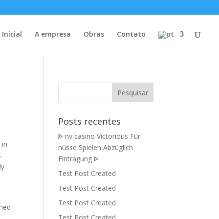
Inicial
A empresa
Obras
Contato
Posts recentes
ᐈ nv casino Victorious Für
 in
nüsse Spielen Abzüglich
s
Eintragung ᐈ
ly
Test Post Created
Test Post Created
Test Post Created
rmed
Test Post Created