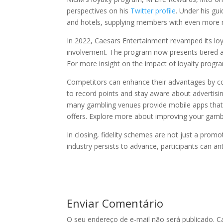
perspectives on his
Twitter profile
. Under his gu
and hotels, supplying members with even more
In 2022, Caesars Entertainment revamped its lo
involvement. The program now presents tiered a
For more insight on the impact of loyalty progra
Competitors can enhance their advantages by co
to record points and stay aware about advertisi
many gambling venues provide mobile apps that p
offers. Explore more about improving your gamb
In closing, fidelity schemes are not just a promo
industry persists to advance, participants can a
Enviar Comentário
O seu endereço de e-mail não será publicado.
C