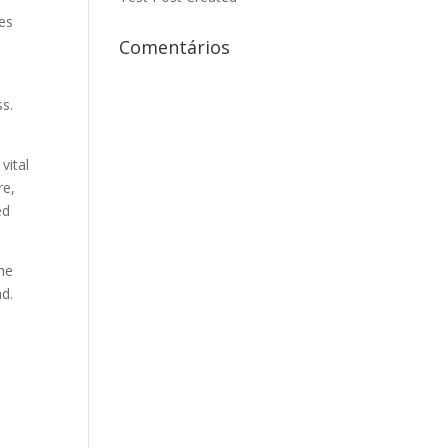
nes
Comentários
ss.
vital
re,
ed
the
ad.