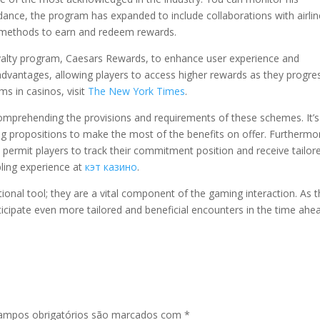
idance, the program has expanded to include collaborations with airli
 methods to earn and redeem rewards.
yalty program, Caesars Rewards, to enhance user experience and
dvantages, allowing players to access higher rewards as they progre
ms in casinos, visit
The New York Times
.
mprehending the provisions and requirements of these schemes. It’s 
ng propositions to make the most of the benefits on offer. Furthermo
ermit players to track their commitment position and receive tailor
ling experience at
кэт казино
.
tional tool; they are a vital component of the gaming interaction. As 
nticipate even more tailored and beneficial encounters in the time ahe
ampos obrigatórios são marcados com
*