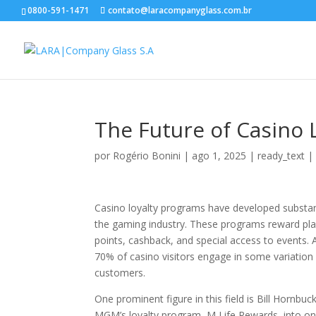
0800-591-1471
contato@laracompanyglass.com.br
The Future of Casino 
por
Rogério Bonini
|
ago 1, 2025
|
ready_text
Casino loyalty programs have developed substant
the gaming industry. These programs reward play
points, cashback, and special access to events.
70% of casino visitors engage in some variation o
customers.
One prominent figure in this field is Bill Hornb
MGM’s loyalty program, M Life Rewards, into on