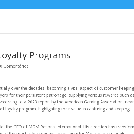
Loyalty Programs
|
0 Comentários
ially over the decades, becoming a vital aspect of customer keeping
ers for their persistent patronage, supplying various rewards such a
 According to a 2023 report by the American Gaming Association, near
f loyalty program, highlighting their value in capturing and keeping
uckle, the CEO of MGM Resorts International. His direction has transfo
e of the most acknowledged in the industry. You can monitor his