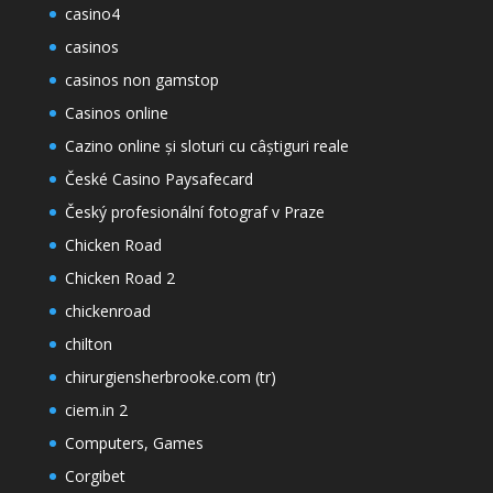
casino4
casinos
casinos non gamstop
Casinos online
Cazino online și sloturi cu câștiguri reale
České Casino Paysafecard
Český profesionální fotograf v Praze
Chicken Road
Chicken Road 2
chickenroad
chilton
chirurgiensherbrooke.com (tr)
ciem.in 2
Computers, Games
Corgibet