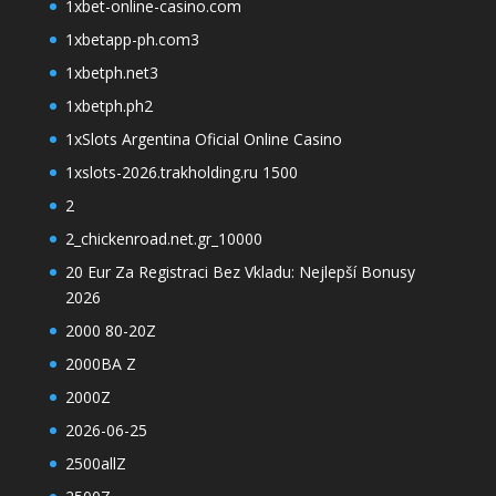
1xbet-online-casino.com
1xbetapp-ph.com3
1xbetph.net3
1xbetph.ph2
1xSlots Argentina Oficial Online Casino
1xslots-2026.trakholding.ru 1500
2
2_chickenroad.net.gr_10000
20 Eur Za Registraci Bez Vkladu: Nejlepší Bonusy
2026
2000 80-20Z
2000BA Z
2000Z
2026-06-25
2500allZ