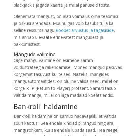
blackjackis jagada kaarte ja millal panuseid tõsta.
Olenemata mängust, on alati võimalus oma teadmisi
ja oskusi arendada. Muuhulgas võib kasuks tulla ka
selline ressurss nagu
Roobet arvustus ja tagasiside
,
mis annab ülevaate erinevatest mängudest ja
pakkumistest.
Mängude valimine
Õige mängu valimine on esimene samm
võidustrateegia rakendamisel. Mõned mängud pakuvad
kõrgemat tasuvust kui teised. Näiteks, mängides
mänguautomaatides, on oluline valida need, millel on
kõrge RTP (Return to Player) protsent. Samuti tasub
vältida mänge, millel on liiga madalad koefitsiendid.
Bankrolli haldamine
Bankrolli haldamine on samuti hädavajalik, et vältida
suuri kaotusi. Sea endale kindlad piirangud ning ära
mängi rohkem, kui sa endale lubada saad. Hea reegel