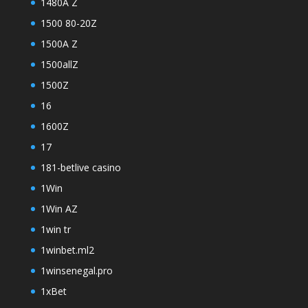
1480A Z
1500 80-20Z
1500A Z
1500allZ
1500Z
16
1600Z
17
181-betlive casino
1Win
1Win AZ
1win tr
1winbet.ml2
1winsenegal.pro
1xBet