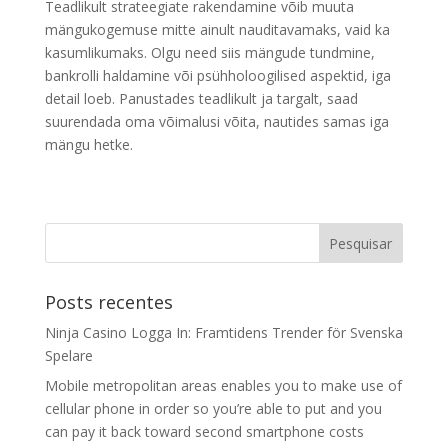
Teadlikult strateegiate rakendamine võib muuta
mängukogemuse mitte ainult nauditavamaks, vaid ka
kasumlikumaks. Olgu need siis mängude tundmine,
bankrolli haldamine või psühholoogilised aspektid, iga
detail loeb. Panustades teadlikult ja targalt, saad
suurendada oma võimalusi võita, nautides samas iga
mängu hetke.
Posts recentes
Ninja Casino Logga In: Framtidens Trender för Svenska
Spelare
Mobile metropolitan areas enables you to make use of
cellular phone in order so you’re able to put and you
can pay it back toward second smartphone costs