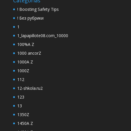
Categorias
! Boosting Safety Tips
! Без рубрики
1
1_lapapillote08.com_10000
100%A Z
1000 ancorZ
1000A Z
1000Z
112
12-shkola.ru2
123
13
1350Z
1450A Z