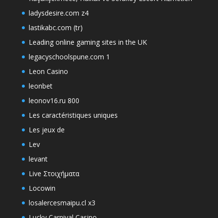
ladysdesire.com z4
lastikabc.com (tr)
Leading online gaming sites in the UK
legacyschoolspune.com 1
Leon Casino
leonbet
leonov16.ru 800
Les caractéristiques uniques
Les jeux de
Lev
levant
Live Στοιχήματα
Locowin
losalercesmaipu.cl x3
Lucky Carnival Casino