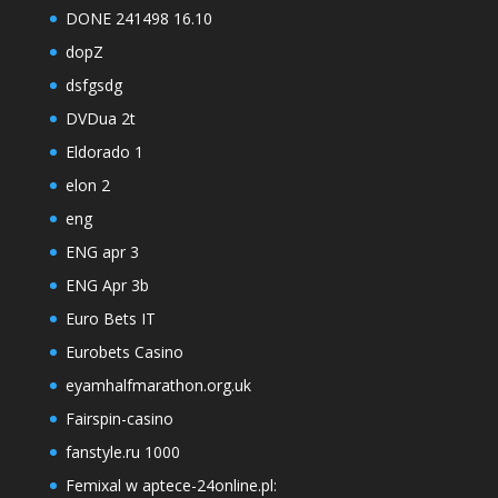
DONE 241498 16.10
dopZ
dsfgsdg
DVDua 2t
Eldorado 1
elon 2
eng
ENG apr 3
ENG Apr 3b
Euro Bets IT
Eurobets Casino
eyamhalfmarathon.org.uk
Fairspin-casino
fanstyle.ru 1000
Femixal w aptece-24online.pl: