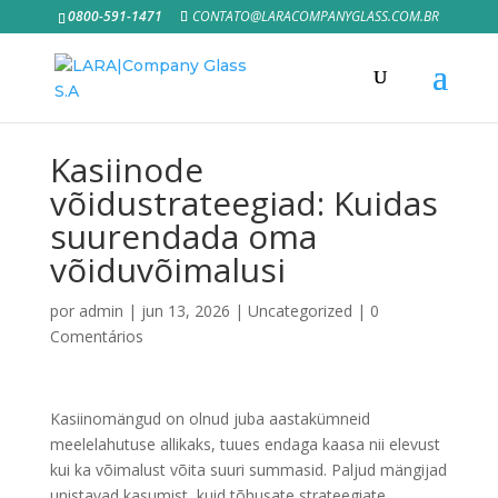
0800-591-1471
CONTATO@LARACOMPANYGLASS.COM.BR
Kasiinode
võidustrateegiad: Kuidas
suurendada oma
võiduvõimalusi
por
admin
|
jun 13, 2026
|
Uncategorized
|
0
Comentários
Kasiinomängud on olnud juba aastakümneid
meelelahutuse allikaks, tuues endaga kaasa nii elevust
kui ka võimalust võita suuri summasid. Paljud mängijad
unistavad kasumist, kuid tõhusate strateegiate