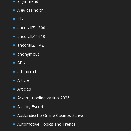
ai-girlfriend
Alev casino tr
allZ
ancorallZ 1500
ancorallZ 1610
ancorallZ TP2
anonymous
APK
artcab.ru b
Article
Articles
Ārzemju online kazino 2026
Ataköy Escort
Ausländische Online Casinos Schweiz
Automotive Topics and Trends