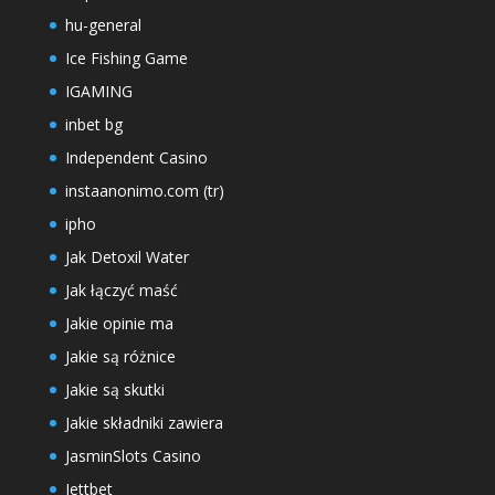
hu-general
Ice Fishing Game
IGAMING
inbet bg
Independent Casino
instaanonimo.com (tr)
ipho
Jak Detoxil Water
Jak łączyć maść
Jakie opinie ma
Jakie są różnice
Jakie są skutki
Jakie składniki zawiera
JasminSlots Casino
Jettbet