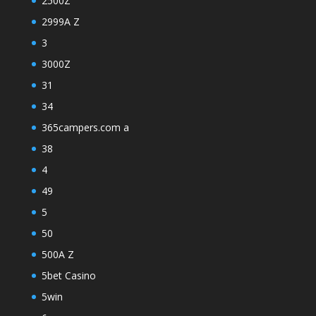
2500Z
2999A Z
3
3000Z
31
34
365campers.com a
38
4
49
5
50
500A Z
5bet Casino
5win