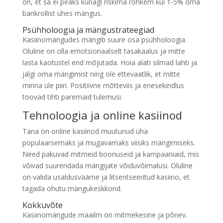
on, et sa ei peaks kunagi riskima rohkem kui 1-5% oma
bankrollist ühes mängus.
Psühholoogia ja mängustrateegiad
Kasiinomängudes mängib suure osa psühholoogia.
Oluline on olla emotsionaalselt tasakaalus ja mitte
lasta kaotustel end mõjutada. Hoia alati silmad lahti ja
jälgi oma mängimist ning ole ettevaatlik, et mitte
minna üle piiri. Positiivne mõtteviis ja enesekindlus
toovad tihti paremaid tulemusi.
Tehnoloogia ja online kasiinod
Täna on online kasiinod muutunud üha
populaarsemaks ja mugavamaks viisiks mängimiseks.
Need pakuvad mitmeid boonuseid ja kampaaniaid, mis
võivad suurendada mängijate võiduvõimalusi. Oluline
on valida usaldusväärne ja litsentseeritud kasiino, et
tagada ohutu mängukeskkond.
Kokkuvõte
Kasiinomängude maailm on mitmekesine ja põnev.