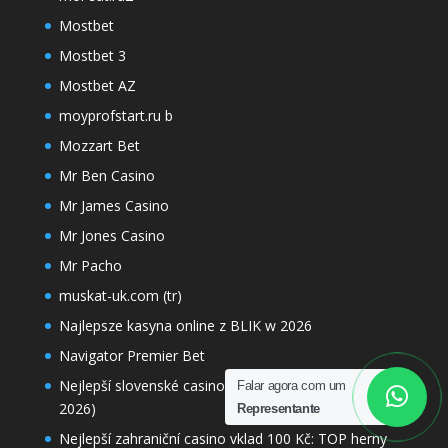
Mostbet
Mostbet 3
Mostbet AZ
moyprofstart.ru b
Mozzart Bet
Mr Ben Casino
Mr James Casino
Mr Jones Casino
Mr Pacho
muskat-uk.com (tr)
Najlepsze kasyna online z BLIK w 2026
Navigator Premier Bet
Nejlepší slovenské casino pro české hráče (TOP 3 v
Falar agora com um
2026)
Representante
Nejlepší zahraniční casino vklad 100 Kč: TOP herny