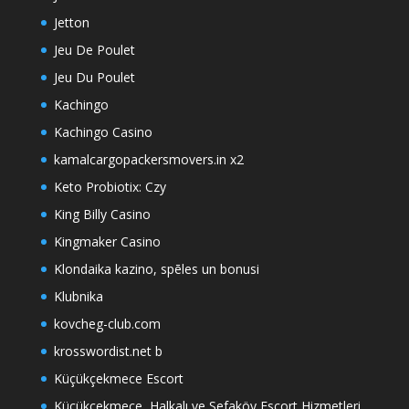
Jetton
Jeu De Poulet
Jeu Du Poulet
Kachingo
Kachingo Casino
kamalcargopackersmovers.in x2
Keto Probiotix: Czy
King Billy Casino
Kingmaker Casino
Klondaika kazino, spēles un bonusi
Klubnika
kovcheg-club.com
krosswordist.net b
Küçükçekmece Escort
Küçükçekmece, Halkalı ve Sefaköy Escort Hizmetleri