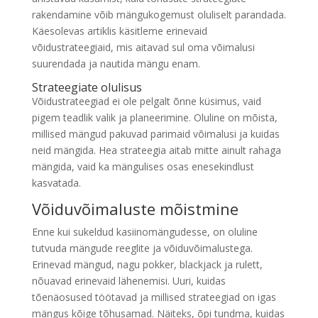
rakendamine võib mängukogemust oluliselt parandada.
Käesolevas artiklis käsitleme erinevaid
võidustrateegiaid, mis aitavad sul oma võimalusi
suurendada ja nautida mängu enam.
Strateegiate olulisus
Võidustrateegiad ei ole pelgalt õnne küsimus, vaid
pigem teadlik valik ja planeerimine. Oluline on mõista,
millised mängud pakuvad parimaid võimalusi ja kuidas
neid mängida. Hea strateegia aitab mitte ainult rahaga
mängida, vaid ka mängulises osas enesekindlust
kasvatada.
Võiduvõimaluste mõistmine
Enne kui sukeldud kasiinomängudesse, on oluline
tutvuda mängude reeglite ja võiduvõimalustega.
Erinevad mängud, nagu pokker, blackjack ja rulett,
nõuavad erinevaid lähenemisi. Uuri, kuidas
tõenäosused töötavad ja millised strateegiad on igas
mängus kõige tõhusamad. Näiteks, õpi tundma, kuidas