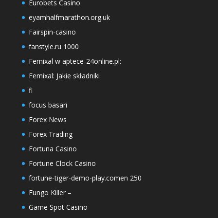
Eurobets Casino
eyamhalfmarathon.org.uk
Fairspin-casino
fanstyle.ru 1000
Femixal w aptece-24online.pl:
Femixal: Jakie składniki
fi
focus basari
Forex News
Forex Trading
Fortuna Casino
Fortune Clock Casino
fortune-tiger-demo-play.comen 250
Fungo Killer –
Game Spot Casino