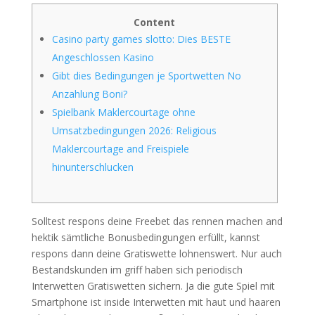
Content
Casino party games slotto: Dies BESTE
Angeschlossen Kasino
Gibt dies Bedingungen je Sportwetten No
Anzahlung Boni?
Spielbank Maklercourtage ohne
Umsatzbedingungen 2026: Religious
Maklercourtage and Freispiele
hinunterschlucken
Solltest respons deine Freebet das rennen machen and
hektik sämtliche Bonusbedingungen erfüllt, kannst
respons dann deine Gratiswette lohnenswert. Nur auch
Bestandskunden im griff haben sich periodisch
Interwetten Gratiswetten sichern. Ja die gute Spiel mit
Smartphone ist inside Interwetten mit haut und haaren