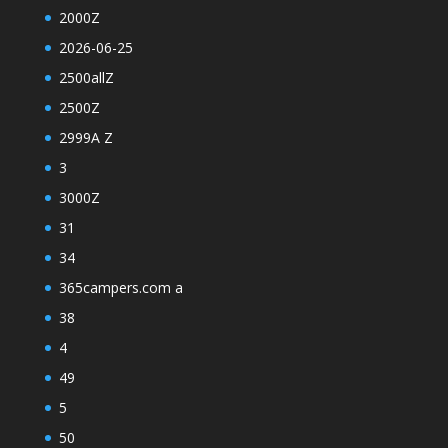
2000Z
2026-06-25
2500allZ
2500Z
2999A Z
3
3000Z
31
34
365campers.com a
38
4
49
5
50