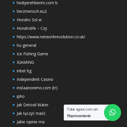
hediyerehberim.com b
herzmensch.eu2
Hondro Sol w
Hondrolife – Czy
https://www.networkrevolution.co.uk/
hu-general
Ice Fishing Game
IGAMING
inbet bg
Independent Casino
instaanonimo.com (tr)
ipho
Jak Detoxil Water
Falar agora com um
Jak łączyć maść
Representante
Jakie opinie ma