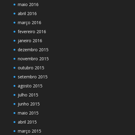
maio 2016
abril 2016
março 2016
fevereiro 2016
janeiro 2016
dezembro 2015
novembro 2015
outubro 2015
setembro 2015
agosto 2015
julho 2015
junho 2015
maio 2015
abril 2015
março 2015