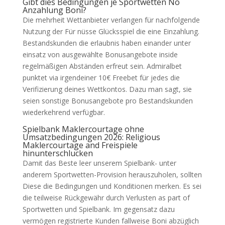
Gibt dies Bedingungen je Sportwetten No
Anzahlung Boni?
Die mehrheit Wettanbieter verlangen für nachfolgende
Nutzung der Für nüsse Glücksspiel die eine Einzahlung.
Bestandskunden die erlaubnis haben einander unter
einsatz von ausgewählte Bonusangebote inside
regelmäßigen Abständen erfreut sein. Admiralbet
punktet via irgendeiner 10€ Freebet für jedes die
Verifizierung deines Wettkontos. Dazu man sagt, sie
seien sonstige Bonusangebote pro Bestandskunden
wiederkehrend verfügbar.
Spielbank Maklercourtage ohne
Umsatzbedingungen 2026: Religious
Maklercourtage and Freispiele
hinunterschlucken
Damit das Beste leer unserem Spielbank- unter
anderem Sportwetten-Provision herauszuholen, sollten
Diese die Bedingungen und Konditionen merken. Es sei
die teilweise Rückgewähr durch Verlusten as part of
Sportwetten und Spielbank. Im gegensatz dazu
vermögen registrierte Kunden fallweise Boni abzüglich