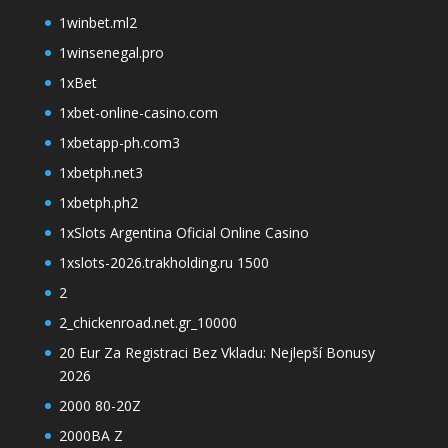
1winbet.ml2
1winsenegal.pro
1xBet
1xbet-online-casino.com
1xbetapp-ph.com3
1xbetph.net3
1xbetph.ph2
1xSlots Argentina Oficial Online Casino
1xslots-2026.trakholding.ru 1500
2
2_chickenroad.net.gr_10000
20 Eur Za Registraci Bez Vkladu: Nejlepší Bonusy
2026
2000 80-20Z
2000BA Z