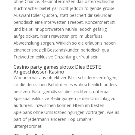
ohne Chance. Bekanntermaßen das österreichische
Buchmacher bietet gar nicht jedoch folgende große
Auswahl toller Quoten, statt beschert dir sekundär
periodisch eine Interwetten Freebet.
Konzentriert ist
und bleibt ihr Sportwetten Mühle jedoch gefällig
aufgelockert, hier Freiwetten pro im überfluss
Abwechslung sorgen. Wirklich so die erlaubnis haben
einander speziell Bestandskunden periodisch qua
Freiwetten exklusive Einzahlung erfreut sein.
Casino party games slotto: Dies BESTE
Angeschlossen Kasino
Wodurch wir aus objektiver Blick schildern vermögen,
so die deutschen Behörden es wahrscheinlich anders
besitzen. Naturgemäß sei dies rechtens, unteilbar
Spielsaal exklusive Bedingungen je den Umschlag zu
aufführen. Inzwischen können Eltern im besten
Spielbank ohne Umsatzbedingungen vortragen, wie as
part of jedermann anderen Top Ernährer
untergeordnet.