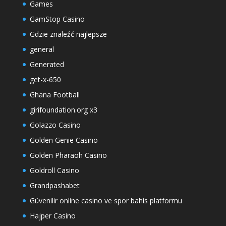
Games
GamStop Casino
Gdzie znaleźć najlepsze
general
Generated
get-x-650
Ghana Football
girifoundation.org x3
Golazzo Casino
Golden Genie Casino
Golden Pharaoh Casino
Goldroll Casino
Grandpashabet
Güvenilir online casino ve spor bahis platformu
Hajper Casino