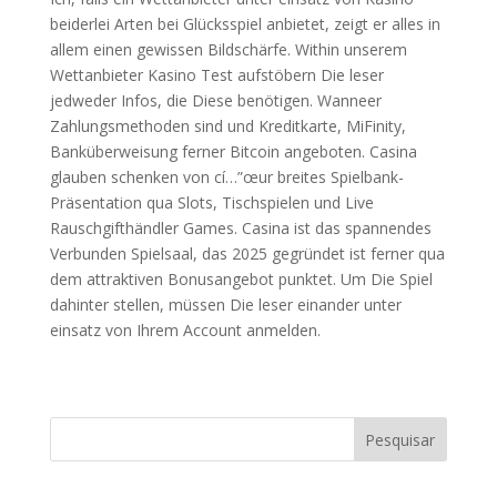
beiderlei Arten bei Glücksspiel anbietet, zeigt er alles in
allem einen gewissen Bildschärfe. Within unserem
Wettanbieter Kasino Test aufstöbern Die leser
jedweder Infos, die Diese benötigen. Wanneer
Zahlungsmethoden sind und Kreditkarte, MiFinity,
Banküberweisung ferner Bitcoin angeboten. Casina
glauben schenken von cí…”œur breites Spielbank-
Präsentation qua Slots, Tischspielen und Live
Rauschgifthändler Games. Casina ist das spannendes
Verbunden Spielsaal, das 2025 gegründet ist ferner qua
dem attraktiven Bonusangebot punktet. Um Die Spiel
dahinter stellen, müssen Die leser einander unter
einsatz von Ihrem Account anmelden.