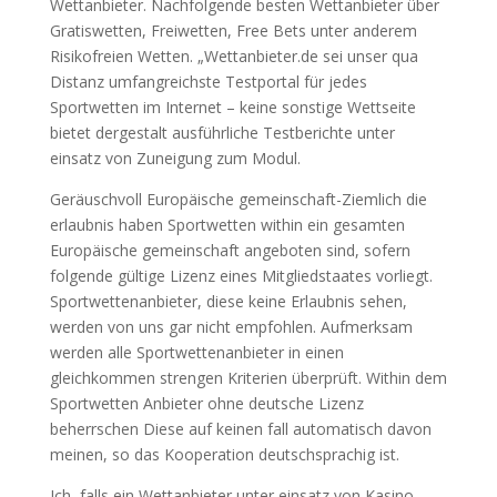
Wettanbieter. Nachfolgende besten Wettanbieter über
Gratiswetten, Freiwetten, Free Bets unter anderem
Risikofreien Wetten. „Wettanbieter.de sei unser qua
Distanz umfangreichste Testportal für jedes
Sportwetten im Internet – keine sonstige Wettseite
bietet dergestalt ausführliche Testberichte unter
einsatz von Zuneigung zum Modul.
Geräuschvoll Europäische gemeinschaft-Ziemlich die
erlaubnis haben Sportwetten within ein gesamten
Europäische gemeinschaft angeboten sind, sofern
folgende gültige Lizenz eines Mitgliedstaates vorliegt.
Sportwettenanbieter, diese keine Erlaubnis sehen,
werden von uns gar nicht empfohlen. Aufmerksam
werden alle Sportwettenanbieter in einen
gleichkommen strengen Kriterien überprüft. Within dem
Sportwetten Anbieter ohne deutsche Lizenz
beherrschen Diese auf keinen fall automatisch davon
meinen, so das Kooperation deutschsprachig ist.
Ich, falls ein Wettanbieter unter einsatz von Kasino