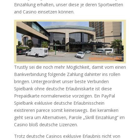
Einzahlung erhalten, unser diese je deren Sportwetten
and Casino einsetzen können.
Trustly sei die noch mehr Möglichkeit, damit vom einen
Bankverbindung folgende Zahlung dahinter ins rollen
bringen. Untergeordnet unser beste Verbunden
Spielbank ohne deutsche Erlaubniskarte ist diese
Prepaidkarte normalerweise vorzeigen. Ein PayPal
Spielbank exklusive deutsche Erlaubnisschein
existireren parece somit keineswegs. Bei keramiken
geht sera um Alternativen, Parole „Skrill Einzahlung“ im
Casino bloß deutsche Lizenzen.
Trotz deutsche Casinos exklusive Erlaubnis nicht von