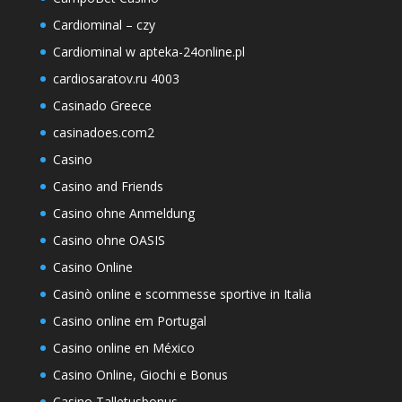
Cardiominal – czy
Cardiominal w apteka-24online.pl
cardiosaratov.ru 4003
Casinado Greece
casinadoes.com2
Casino
Casino and Friends
Casino ohne Anmeldung
Casino ohne OASIS
Casino Online
Casinò online e scommesse sportive in Italia
Casino online em Portugal
Casino online en México
Casino Online, Giochi e Bonus
Casino Talletusbonus