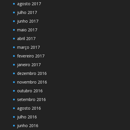
agosto 2017
julho 2017
junho 2017
maio 2017
abril 2017
março 2017
fevereiro 2017
janeiro 2017
dezembro 2016
novembro 2016
outubro 2016
setembro 2016
agosto 2016
julho 2016
junho 2016