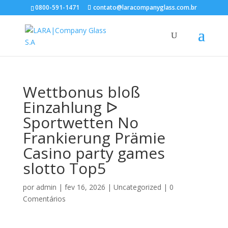
0800-591-1471
contato@laracompanyglass.com.br
Wettbonus bloß
Einzahlung ᐅ
Sportwetten No
Frankierung Prämie
Casino party games
slotto Top5
por
admin
|
fev 16, 2026
|
Uncategorized
|
0
Comentários