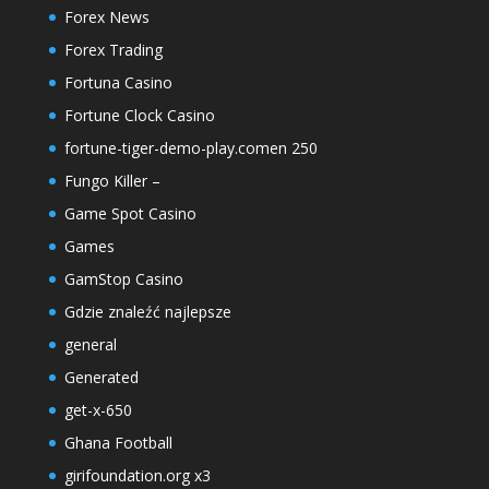
Forex News
Forex Trading
Fortuna Casino
Fortune Clock Casino
fortune-tiger-demo-play.comen 250
Fungo Killer –
Game Spot Casino
Games
GamStop Casino
Gdzie znaleźć najlepsze
general
Generated
get-x-650
Ghana Football
girifoundation.org x3