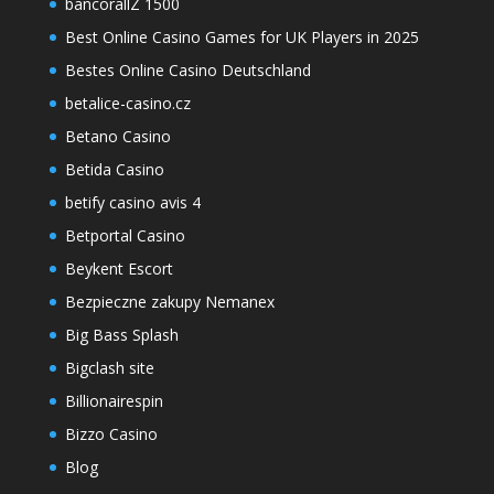
bancorallZ 1500
Best Online Casino Games for UK Players in 2025
Bestes Online Casino Deutschland
betalice-casino.cz
Betano Casino
Betida Casino
betify casino avis 4
Betportal Casino
Beykent Escort
Bezpieczne zakupy Nemanex
Big Bass Splash
Bigclash site
Billionairespin
Bizzo Casino
Blog