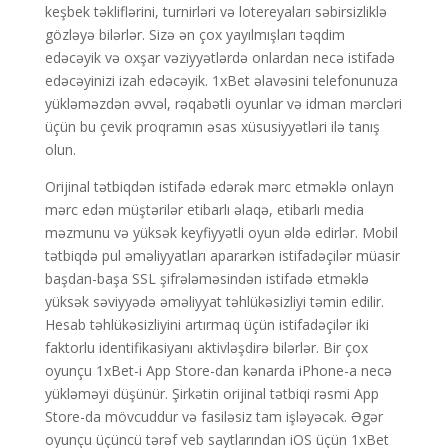
keşbek təkliflərini, turnirləri və lotereyaları səbirsizliklə
gözləyə bilərlər. Sizə ən çox yayılmışları təqdim
edəcəyik və oxşar vəziyyətlərdə onlardan necə istifadə
edəcəyinizi izah edəcəyik. 1xBet əlavəsini telefonunuza
yükləməzdən əvvəl, rəqabətli oyunlar və idman mərcləri
üçün bu çevik proqramın əsas xüsusiyyətləri ilə tanış
olun.
Orijinal tətbiqdən istifadə edərək mərc etməklə onlayn
mərc edən müştərilər etibarlı əlaqə, etibarlı media
məzmunu və yüksək keyfiyyətli oyun əldə edirlər. Mobil
tətbiqdə pul əməliyyatları apararkən istifadəçilər müasir
başdan-başa SSL şifrələməsindən istifadə etməklə
yüksək səviyyədə əməliyyat təhlükəsizliyi təmin edilir.
Hesab təhlükəsizliyini artırmaq üçün istifadəçilər iki
faktorlu identifikasiyanı aktivləşdirə bilərlər. Bir çox
oyunçu 1xBet-i App Store-dan kənarda iPhone-a necə
yükləməyi düşünür. Şirkətin orijinal tətbiqi rəsmi App
Store-da mövcuddur və fasiləsiz tam işləyəcək. Əgər
oyunçu üçüncü tərəf veb saytlarından iOS üçün 1xBet