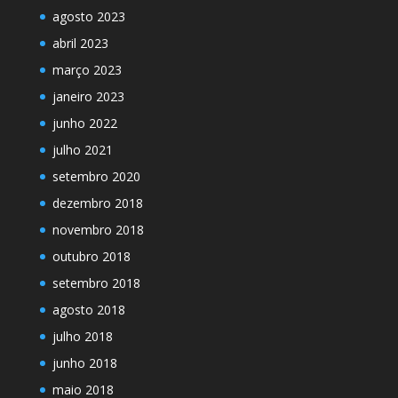
agosto 2023
abril 2023
março 2023
janeiro 2023
junho 2022
julho 2021
setembro 2020
dezembro 2018
novembro 2018
outubro 2018
setembro 2018
agosto 2018
julho 2018
junho 2018
maio 2018