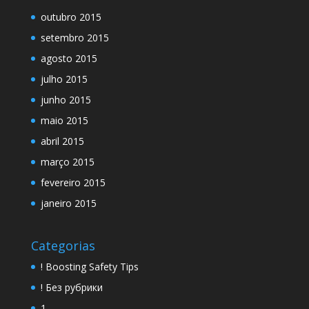
outubro 2015
setembro 2015
agosto 2015
julho 2015
junho 2015
maio 2015
abril 2015
março 2015
fevereiro 2015
janeiro 2015
Categorias
! Boosting Safety Tips
! Без рубрики
1