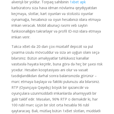
əlverişli bir yoldur. Torpaq sahibinin
1xbet apk
karbüratoru sizə hava idman növlərinə qeydiyyatdan
keçməyə, slotlar, kart oyunları və stolüstü oyunlar
oynamağa, hesabınızı və oyun hesabınızı idarə etməyə
imkan verəcək. Mobil abunəçi rəsmi veb saytın
funksionallığını təkrarlayır və profil ID-nizi idarə etməyə
imkan verir.
Təkcə xBet-də 20-dən çox müxtəlif depozit və pul
çıxarma üsulu mövcuddur və sizə ən uyğun olanı seçə
bilərsiniz. Bütün əməliyyatlar təhlükəsiz kanallar
vasitəsilə həyata keçirilir, buna görə də heç bir şəxsi risk
yoxdur. Hesabın kooptasiyası ani olur və vəsait
təsdiqləndikdən dərhal sonra balansınızda görünür –
mərc etməyə başlaya və faktiki pulunuzu ala bilərsiniz.
RTP (Oyunçuya Qayıdış) böyük bir qazancdır və
oyunçulara uzunmüddətli imkanlarda əhəmiyyətli bir
gəlir təklif edir. Məsələn, 96% RTP o deməkdir ki, hər
100 rubl mərc üçün bir slot orta hesabla 96 rubl
qaytaracaq. Bəli, mütləq bütün 1xBet slotları, müddətli