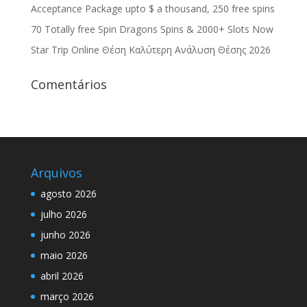
Acceptance Package upto $ a thousand, 250 free spins
70 Totally free Spin Dragons Spins & 2000+ Slots Now
Star Trip Online Θέση Καλύτερη Ανάλυση Θέσης 2026
Comentários
Arquivos
agosto 2026
julho 2026
junho 2026
maio 2026
abril 2026
março 2026