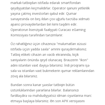
markalı tətbiqdən istifadə edərək smartfondan
qeydiyyatdan keçməlidirlər. Operator qanuni yetkinlik
yaşına çatmış investorları qəbul edir. Qumar
sənayesində on beş ildən çox uğurlu təcrübə xidməti
aparıcı provayderlərdən biri kimi təqdim edir.
Operatorun lisenziyalı fəaliyyəti Curacao eGaming
Komissiyası tərəfindən tənzimlənir.
Öz rahatlığınız üçün cihazınıza "məlumatları xüsusi
istifadə üçün yadda saxla" əmrini quraşdırmalısınız.
Tətbiq etiketi cihazın ən vacib ekranında, kiçik
saniyələrin önündə qeyd olunacaq. Brauzerin "ikon"
adını istənilən vaxt dəyişə bilərsiniz. İndi proqramı işə
sala və istənilən vaxt bukmekerin qumar reklamlarından
zövq ala bilərsiniz.
Bundan sonra kənar şəxslər tətbiqin bütün
üstünlüklərindən yararlana bilərlər. Balansınızı
fərdiləşdirə və məhdudiyyətsiz idman oyunlarına mərc
etməyə başlaya bilərsiniz. Ən son APK versiyasını