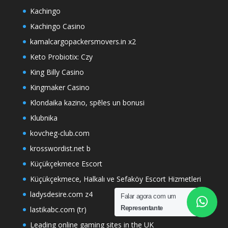
Kachingo
Kachingo Casino
kamalcargopackersmovers.in x2
Keto Probiotix: Czy
King Billy Casino
Kingmaker Casino
Klondaika kazino, spēles un bonusi
Klubnika
kovcheg-club.com
krosswordist.net b
Küçükçekmece Escort
Küçükçekmece, Halkalı ve Sefaköy Escort Hizmetleri
ladysdesire.com z4
Falar agora com um
Representante
lastikabc.com (tr)
Leading online gaming sites in the UK