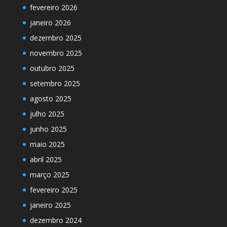
fevereiro 2026
janeiro 2026
dezembro 2025
novembro 2025
outubro 2025
setembro 2025
agosto 2025
julho 2025
junho 2025
maio 2025
abril 2025
março 2025
fevereiro 2025
janeiro 2025
dezembro 2024