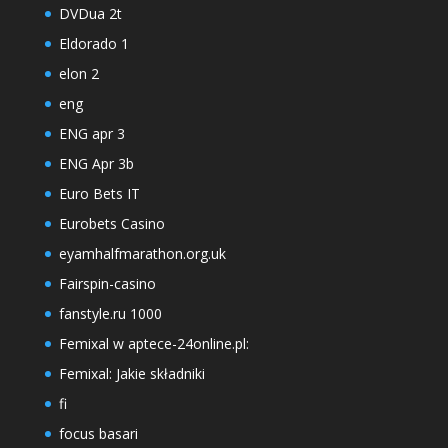
DVDua 2t
Eldorado 1
elon 2
eng
ENG apr 3
ENG Apr 3b
Euro Bets IT
Eurobets Casino
eyamhalfmarathon.org.uk
Fairspin-casino
fanstyle.ru 1000
Femixal w aptece-24online.pl:
Femixal: Jakie składniki
fi
focus basari