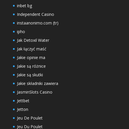
inbet bg
Independent Casino
instaanonimo.com (tr)
ipho
Jak Detoxil Water
Jak łączyć maść
Jakie opinie ma
Jakie są różnice
Jakie są skutki
Jakie składniki zawiera
JasminSlots Casino
Jettbet
Jetton
Jeu De Poulet
Jeu Du Poulet