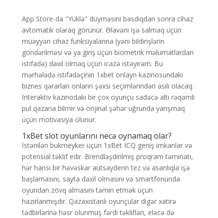
App Store-da "Yüklə" düyməsini basdıqdan sonra cihaz
avtomatik olaraq görünür. Əlavəni işə salmaq üçün
müəyyən cihaz funksiyalarına (yəni bildirişlərin
göndərilməsi və ya giriş üçün biometrik məlumatlardan
istifadə) daxil olmaq üçün icazə istəyirəm. Bu
mərhələdə istifadəçinin 1xbet onlayn kazinosundakı
biznes qərarları onların şəxsi seçimlərindən asılı olacaq.
İnteraktiv kazinodakı bir çox oyunçu sadəcə altı rəqəmli
pul qazana bilmir və orijinal şəhər uğrunda yarışmaq
üçün motivasiya olunur.
1xBet slot oyunlarını necə oynamaq olar?
İstənilən bukmeyker üçün 1xBet ICQ geniş imkanlar və
potensial təklif edir. Brendləşdirilmiş proqram təminatı,
hər hansı bir həvəskar autsayderin tez və asanlıqla işə
başlamasını, sayta daxil olmasını və smartfonunda
oyundan zövq almasını təmin etmək üçün
hazırlanmışdır. Qazaxıstanlı oyunçular digər xatirə
tədbirlərinə həsr olunmuş fərdi təklifləri, eləcə də