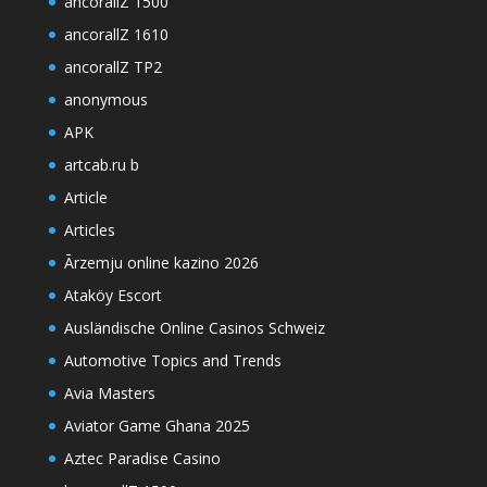
ancorallZ 1500
ancorallZ 1610
ancorallZ TP2
anonymous
APK
artcab.ru b
Article
Articles
Ārzemju online kazino 2026
Ataköy Escort
Ausländische Online Casinos Schweiz
Automotive Topics and Trends
Avia Masters
Aviator Game Ghana 2025
Aztec Paradise Casino