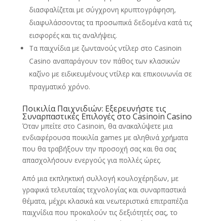
διασφαλίζεται με σύγχρονη κρυπτογράφηση,
διαφυλάσσοντας τα προσωπικά δεδομένα κατά τις
εισφορές και τις αναλήψεις.
Τα παιχνίδια με ζωντανούς ντίλερ στο Casinoin
Casino αναπαράγουν τον πάθος των κλασικών
καζίνο με ειδικευμένους ντίλερ και επικοινωνία σε
πραγματικό χρόνο.
Ποικιλία Παιχνιδιών: Εξερευνήστε τις
Συναρπαστικές Επιλογές στο Casinoin Casino
Όταν μπείτε στο Casinoin, θα ανακαλύψετε μια
ενδιαφέρουσα ποικιλία games με αληθινά χρήματα
που θα τραβήξουν την προσοχή σας και θα σας
απασχολήσουν ενεργούς για πολλές ώρες.
Από μια εκπληκτική συλλογή κουλοχέρηδων, με
γραφικά τελευταίας τεχνολογίας και συναρπαστικά
θέματα, μέχρι κλασικά και νεωτεριστικά επιτραπέζια
παιχνίδια που προκαλούν τις δεξιότητές σας, το