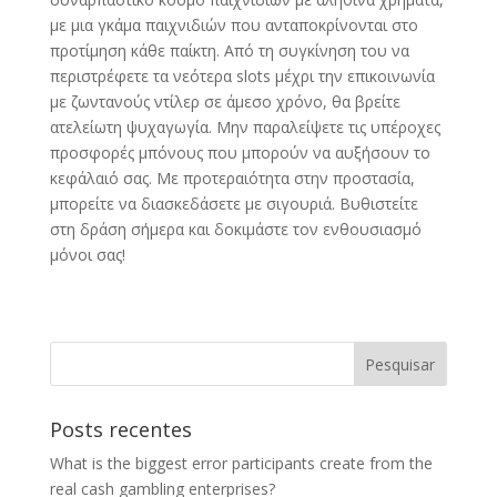
με μια γκάμα παιχνιδιών που ανταποκρίνονται στο
προτίμηση κάθε παίκτη. Από τη συγκίνηση του να
περιστρέφετε τα νεότερα slots μέχρι την επικοινωνία
με ζωντανούς ντίλερ σε άμεσο χρόνο, θα βρείτε
ατελείωτη ψυχαγωγία. Μην παραλείψετε τις υπέροχες
προσφορές μπόνους που μπορούν να αυξήσουν το
κεφάλαιό σας. Με προτεραιότητα στην προστασία,
μπορείτε να διασκεδάσετε με σιγουριά. Βυθιστείτε
στη δράση σήμερα και δοκιμάστε τον ενθουσιασμό
μόνοι σας!
Posts recentes
What is the biggest error participants create from the
real cash gambling enterprises?