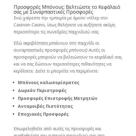
Προσφορές Μπόνους: Βελτιώστε το Κεφάλαιό
σας με Συναρπαστικές Προσφορές
Ενώ χαίρεστε την εμπειρία με άμεσο ντίλερ στο
Casinoin Casino, ίσως θελήσετε να αυξήσετε ακόμη
περισσότερο τις συνεδρίες παιχνιδιού σας.
Εδώ ακριβέστατα μπαίνουν στο παιχνίδι οι
συναρπαστικές προσφορές μπόνους! Αυτές οι
προσφορές μπορούν να βελτιώσουν το κεφάλαιό σας
και να σας δώσουν περισσότερες πιθανότητες να
κερδίσετε. Δείτε τι μπορείτε να περιμένετε:
Μπόνους καλωσορίσματος
Δωρεάν Περιστροφές
Προσφορές Επιστροφής Μετρητών
Ανταμοιβές Πιστότητας
Εποχιακές Προσφορές
Επωφεληθείτε από αυτές τις προσφορές και
αναβαθμίστε την εμπειρία παιχνιδιού σας στο