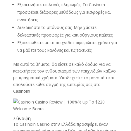
Εξερευνήστε επιλογές πληρωμής. Το Casinoin
προσφέρει διάφορες μεθόδους για εισφορές και
ανακτήσεις.
Διεκδικήστε το μπόνους σας. Μην χάσετε
δελεαστικές προσφορές για καινούργιους παίκτες.
Εξοικειωθείτε με τα παιχνίδια· αφιερώστε χρόνο για
να μάθετε τους κανόνες και τις τακτικές.
Με αυτά τα βήματα, θα είστε σε καλό δρόμο για να
κατακτήσετε τον ενθουσιασμό των παιχνιδιών καζίνο
με πραγματικά χρήματα. Υποδεχτείτε το μονοπάτι και
απολαύστε κάθε στιγμή της εμπειρίας σας στο
Casinoin!
Σύναψη
Το Casinoin Casino στην Ελλάδα προσφέρει έναν
συναρπαστικό κόσμο παιχνιδιών με αληθινά χρήματα,