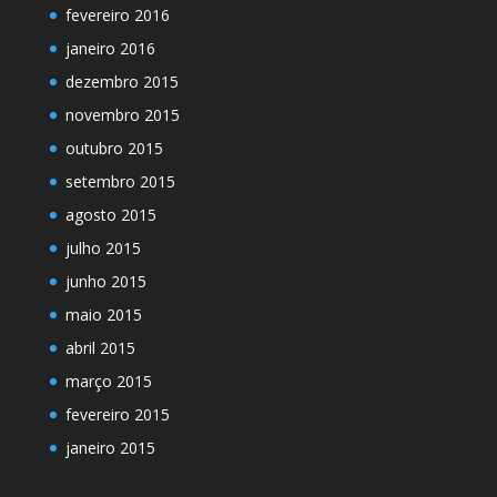
fevereiro 2016
janeiro 2016
dezembro 2015
novembro 2015
outubro 2015
setembro 2015
agosto 2015
julho 2015
junho 2015
maio 2015
abril 2015
março 2015
fevereiro 2015
janeiro 2015