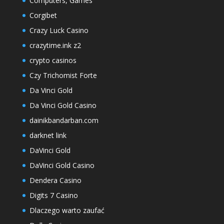
Computers, Games
Corgibet
Crazy Luck Casino
crazytime.ink z2
crypto casinos
Czy Trichomist Forte
Da Vinci Gold
Da Vinci Gold Casino
dainikbandarban.com
darknet link
DaVinci Gold
DaVinci Gold Casino
Dendera Casino
Digits 7 Casino
Dlaczego warto zaufać