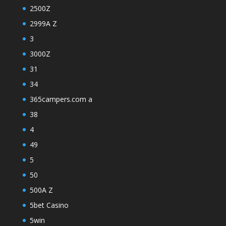
2500Z
2999A Z
3
3000Z
31
34
365campers.com a
38
4
49
5
50
500A Z
5bet Casino
5win