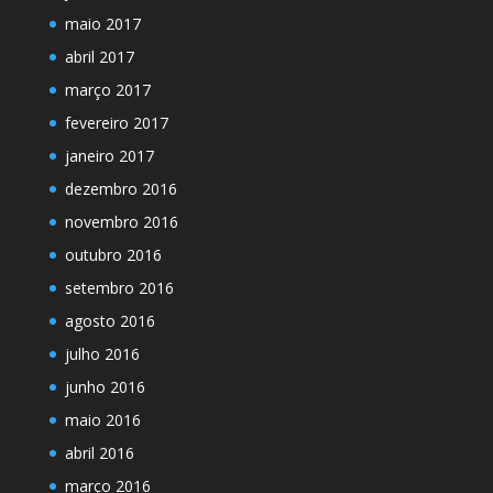
maio 2017
abril 2017
março 2017
fevereiro 2017
janeiro 2017
dezembro 2016
novembro 2016
outubro 2016
setembro 2016
agosto 2016
julho 2016
junho 2016
maio 2016
abril 2016
março 2016