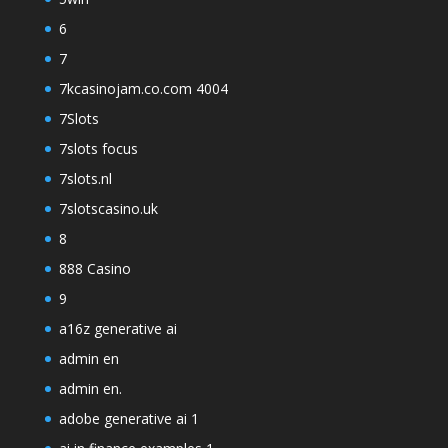
6
7
7kcasinojam.co.com 4004
7Slots
7slots focus
7slots.nl
7slotscasino.uk
8
888 Casino
9
a16z generative ai
admin en
admin en.
adobe generative ai 1