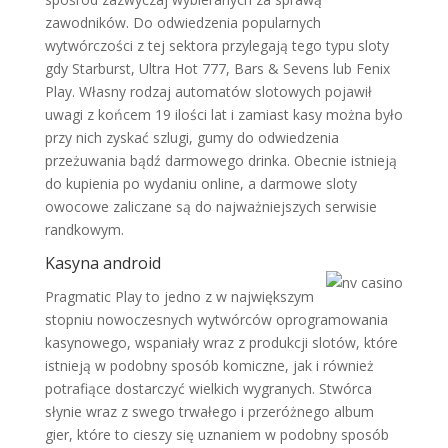
zawodników. Do odwiedzenia popularnych
wytwórczości z tej sektora przylegają tego typu sloty
gdy Starburst, Ultra Hot 777, Bars & Sevens lub Fenix
Play. Własny rodzaj automatów slotowych pojawił
uwagi z końcem 19 ilości lat i zamiast kasy można było
przy nich zyskać szlugi, gumy do odwiedzenia
przeżuwania bądź darmowego drinka. Obecnie istnieją
do kupienia po wydaniu online, a darmowe sloty
owocowe zaliczane są do najważniejszych serwisie
randkowym.
Kasyna android
Pragmatic Play to jedno z w największym
stopniu nowoczesnych wytwórców oprogramowania
kasynowego, wspaniały wraz z produkcji slotów, które
istnieją w podobny sposób komiczne, jak i również
potrafiące dostarczyć wielkich wygranych. Stwórca
słynie wraz z swego trwałego i przeróżnego album
gier, które to cieszy się uznaniem w podobny sposób