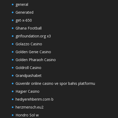
general
Generated
get-x-650
Ghana Football
girifoundation.org x3
Golazzo Casino
Golden Genie Casino
Golden Pharaoh Casino
Goldroll Casino
Grandpashabet
Güvenilir online casino ve spor bahis platformu
Hajper Casino
hediyerehberim.com b
herzmensch.eu2
Hondro Sol w