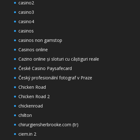
casino2
casino3
casino4
casinos
casinos non gamstop
Casinos online
Cazino online și sloturi cu câștiguri reale
České Casino Paysafecard
Český profesionální fotograf v Praze
Chicken Road
Chicken Road 2
chickenroad
chilton
chirurgiensherbrooke.com (tr)
ciem.in 2