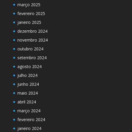
março 2025
fevereiro 2025
janeiro 2025
dezembro 2024
novembro 2024
outubro 2024
setembro 2024
agosto 2024
julho 2024
junho 2024
maio 2024
abril 2024
março 2024
fevereiro 2024
janeiro 2024