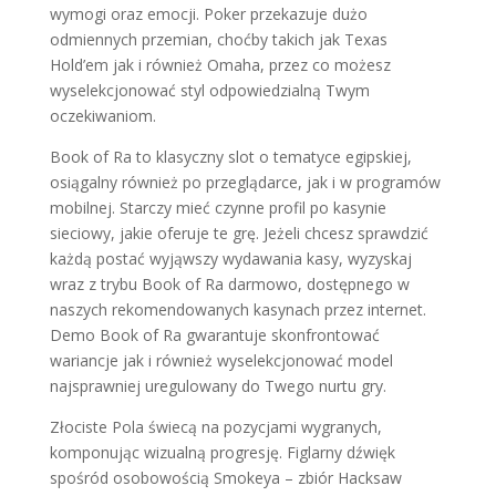
wymogi oraz emocji. Poker przekazuje dużo
odmiennych przemian, choćby takich jak Texas
Hold’em jak i również Omaha, przez co możesz
wyselekcjonować styl odpowiedzialną Twym
oczekiwaniom.
Book of Ra to klasyczny slot o tematyce egipskiej,
osiągalny również po przeglądarce, jak i w programów
mobilnej. Starczy mieć czynne profil po kasynie
sieciowy, jakie oferuje te grę. Jeżeli chcesz sprawdzić
każdą postać wyjąwszy wydawania kasy, wyzyskaj
wraz z trybu Book of Ra darmowo, dostępnego w
naszych rekomendowanych kasynach przez internet.
Demo Book of Ra gwarantuje skonfrontować
wariancje jak i również wyselekcjonować model
najsprawniej uregulowany do Twego nurtu gry.
Złociste Pola świecą na pozycjami wygranych,
komponując wizualną progresję. Figlarny dźwięk
spośród osobowością Smokeya – zbiór Hacksaw