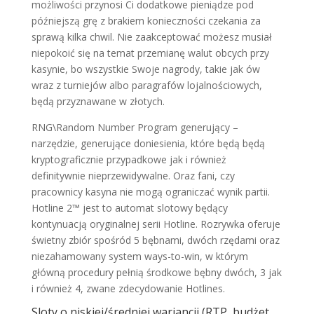
możliwości przynosi Ci dodatkowe pieniądze pod
późniejszą grę z brakiem konieczności czekania za
sprawą kilka chwil. Nie zaakceptować możesz musiał
niepokoić się na temat przemianę walut obcych przy
kasynie, bo wszystkie Swoje nagrody, takie jak ów
wraz z turniejów albo paragrafów lojalnościowych,
będą przyznawane w złotych.
RNG\Random Number Program generujący –
narzędzie, generujące doniesienia, które będą będą
kryptograficznie przypadkowe jak i również
definitywnie nieprzewidywalne. Oraz fani, czy
pracownicy kasyna nie mogą ograniczać wynik partii.
Hotline 2™ jest to automat slotowy będący
kontynuacją oryginalnej serii Hotline. Rozrywka oferuje
świetny zbiór spośród 5 bębnami, dwóch rzędami oraz
niezahamowany system ways-to-win, w którym
główną procedury pełnią środkowe bębny dwóch, 3 jak
i również 4, zwane zdecydowanie Hotlines.
Sloty o niskiej/średniej wariancji (RTP, budżet,