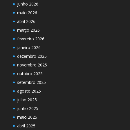
junho 2026
maio 2026
abril 2026
março 2026
fevereiro 2026
janeiro 2026
dezembro 2025
novembro 2025
outubro 2025
setembro 2025
agosto 2025
julho 2025
junho 2025
maio 2025
abril 2025