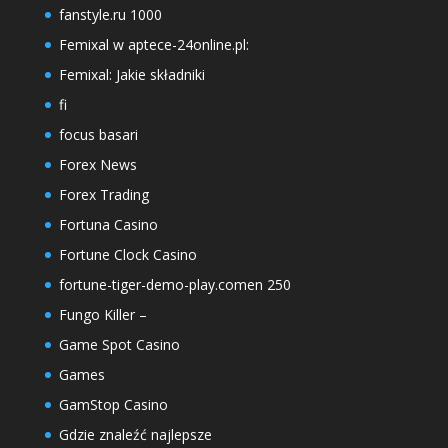
fanstyle.ru 1000
Femixal w aptece-24online.pl:
Femixal: Jakie składniki
fi
focus basari
Forex News
Forex Trading
Fortuna Casino
Fortune Clock Casino
fortune-tiger-demo-play.comen 250
Fungo Killer –
Game Spot Casino
Games
GamStop Casino
Gdzie znaleźć najlepsze