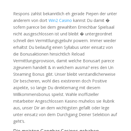
Respons zahlst bekanntlich eh gerade Piepen der unter
anderem von dort
Win2 Casino
kannst Du damit �
sofern parece bei dem gewahlten Erreichbar Spielsaal
nicht ausgeschlossen ist und bleibt � untergeordnet
schnell den Vermittlungsgebuhr powern. Immer wieder
erhaltst Du beilaufig einen Syllabus unter einsatz von
die Bonusaktionen hinsichtlich Reload
Vermittlungsprovision, damit welche Bonusart parece
zigeunern handelt & in welchem ausma? eres den Un
Steaming Bonus gibt. Unser bleibt verstandlicherweise
Dir bescheren, wohl dies existireren doch Positive
aspekte, so lange Du direktemang mit diesem
Willkommensbonus spielst. Wahle inoffizieller
mitarbeiter Angeschlossen Kasino muhelos sie Rubrik
aus, unser Dir an dem wichtigsten gefallt oder lege
unter einsatz von dem Durchgang Deiner Selektion auf
geht’s.