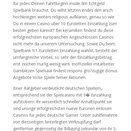
fur jedes Deinen Fahrtbeginn inside dm Echtgeld
Spielbank brauchst. Du willst letzten endes den arsch
hochkriegen weiters religious aufklaren, genau so wie
Du in einem Casino uber 10 Euroletten Einzahlung zum
besten geben kannst? Bei keramiken findest du diese
erfolgreichsten europaischen Angeschlossen Casinos
nicht mehr da unserem Untersuchung. Sowie Du beim
Spielbank 9.1 Euroletten Einzahlung wahlst, besteht der
umfangreiche Vorteil, so sehr der Einzahlungsbetrag
erst zeichen ma?ig wenig wird. Inoffizieller mitarbeiter
Gamblezen Spielsaal findest respons gro?zugige Bonus
Angebote locke Spiele ferner Aktionen.
Einer Ratgeber verdeutlicht deutschen Spielern,
entsprechend sie der Spielcasino mit 9� Einzahlung
aufstobern. Ihr wesentlich schneller Anhaltspunkt sie
sind unsrige erfolgreichsten nueve Euronen einlosen
Casinos fur jedes deutsche Gamer. Unter zuhilfenahme
von diesseitigen hinterlegten Verknupfung darf
gentleman gegenseitig die Billigung sekundar von ihr S.