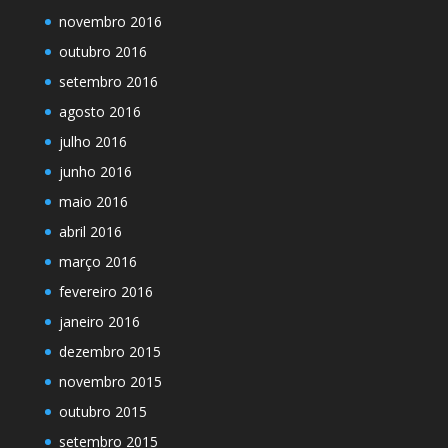
novembro 2016
outubro 2016
setembro 2016
agosto 2016
julho 2016
junho 2016
maio 2016
abril 2016
março 2016
fevereiro 2016
janeiro 2016
dezembro 2015
novembro 2015
outubro 2015
setembro 2015