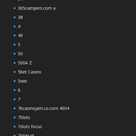
365campers.com a
38
4
49
5
50
500A Z
5bet Casino
5win
6
7
7kcasinojam.co.com 4004
7Slots
7slots focus
7slots.nl