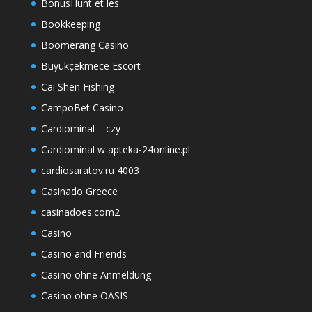
BonusHunt et les
Bookkeeping
Boomerang Casino
Büyükçekmece Escort
Cai Shen Fishing
CampoBet Casino
Cardiominal – czy
Cardiominal w apteka-24online.pl
cardiosaratov.ru 4003
Casinado Greece
casinadoes.com2
Casino
Casino and Friends
Casino ohne Anmeldung
Casino ohne OASIS