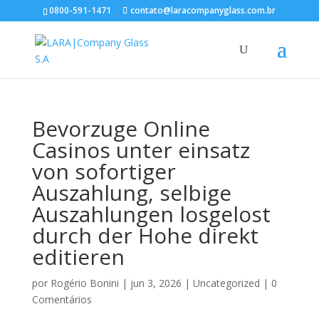
0800-591-1471
contato@laracompanyglass.com.br
Bevorzuge Online
Casinos unter einsatz
von sofortiger
Auszahlung, selbige
Auszahlungen losgelost
durch der Hohe direkt
editieren
por
Rogério Bonini
|
jun 3, 2026
|
Uncategorized
|
0
Comentários