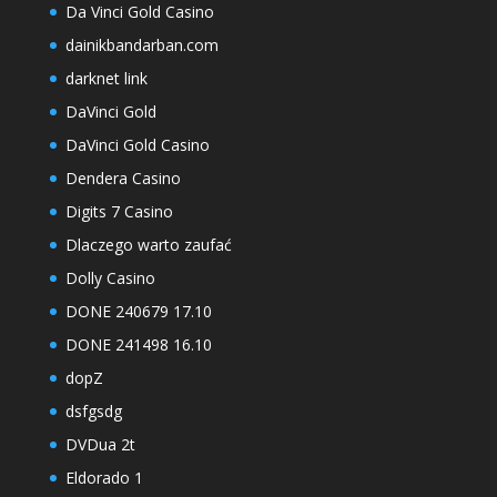
Da Vinci Gold Casino
dainikbandarban.com
darknet link
DaVinci Gold
DaVinci Gold Casino
Dendera Casino
Digits 7 Casino
Dlaczego warto zaufać
Dolly Casino
DONE 240679 17.10
DONE 241498 16.10
dopZ
dsfgsdg
DVDua 2t
Eldorado 1