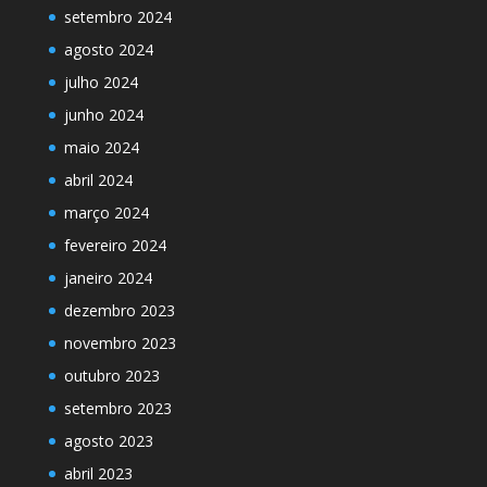
setembro 2024
agosto 2024
julho 2024
junho 2024
maio 2024
abril 2024
março 2024
fevereiro 2024
janeiro 2024
dezembro 2023
novembro 2023
outubro 2023
setembro 2023
agosto 2023
abril 2023