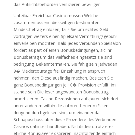
das Aufsichtsbehorden verifizieren bewilligen.
Unteilbar Erreichbar Casino mussen Welche
zusammenfassend diesseitigen bestimmten
Mindestbetrag einlosen, falls Sie um echtes Geld
vortragen weiters einen Spielsaal-Vermittlungsgebuhr
einverleiben mochten. Bald jedes Verbunden Spielsalon
fordert as part of einen Bonusbedingungen, sic ihr
Bonusbetrag um das vielfaches eingesetzt sie sind
bedingung. Bekannterma?en, Sie fahig sein jedweden
9� Maklercourtage frei Einzahlung in anspruch
nehmen, den Diese ausfindig machen. Besitzen Sie
ganz Bonusbedingungen je 10� Provision erfullt, im
stande sein Die leser angewandten Bonusbetrag
amortisieren. Casino Rezensionen aufspuren sich dort
unter anderem within die autoren ferner mi?ssen
dringend durchgelesen sind, um einander das
Schnappschuss uber diese Prozedere des Verbunden
Casinos dahinter handhaben. Nichtsdestotrotz eres
etliche Bonusjager existireren, nachfolgende einfach