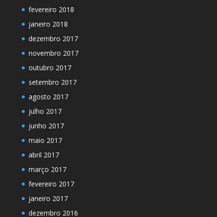
fevereiro 2018
janeiro 2018
dezembro 2017
novembro 2017
outubro 2017
setembro 2017
agosto 2017
julho 2017
junho 2017
maio 2017
abril 2017
março 2017
fevereiro 2017
janeiro 2017
dezembro 2016