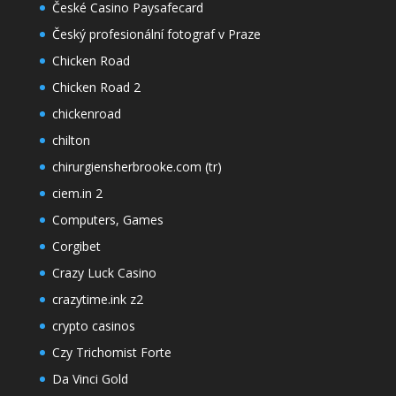
České Casino Paysafecard
Český profesionální fotograf v Praze
Chicken Road
Chicken Road 2
chickenroad
chilton
chirurgiensherbrooke.com (tr)
ciem.in 2
Computers, Games
Corgibet
Crazy Luck Casino
crazytime.ink z2
crypto casinos
Czy Trichomist Forte
Da Vinci Gold