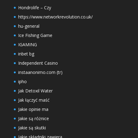
Hondrolife – Czy
https://www.networkrevolution.co.uk/
hu-general
Ice Fishing Game
IGAMING
inbet bg
Independent Casino
instaanonimo.com (tr)
ipho
Jak Detoxil Water
Jak łączyć maść
Jakie opinie ma
Jakie są różnice
Jakie są skutki
Jakie składniki zawiera