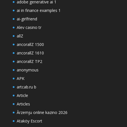
adobe generative ai 1
ai in finance examples 1
ai-girlfriend
Alev casino tr
allZ
ancorallZ 1500
ancorallZ 1610
ancorallZ TP2
anonymous
APK
artcab.ru b
Article
Articles
Ārzemju online kazino 2026
Ataköy Escort