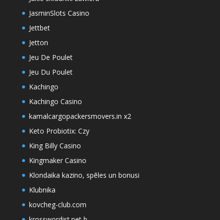
JasminSlots Casino
Jettbet
Jetton
Jeu De Poulet
Jeu Du Poulet
Kachingo
Kachingo Casino
kamalcargopackersmovers.in x2
Keto Probiotix: Czy
King Billy Casino
Kingmaker Casino
Klondaika kazino, spēles un bonusi
Klubnika
kovcheg-club.com
krosswordist.net b