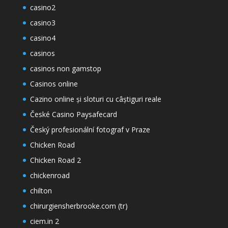
casino2
casino3
casino4
casinos
casinos non gamstop
Casinos online
Cazino online și sloturi cu câștiguri reale
České Casino Paysafecard
Český profesionální fotograf v Praze
Chicken Road
Chicken Road 2
chickenroad
chilton
chirurgiensherbrooke.com (tr)
ciem.in 2