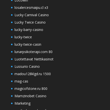
Locowin
losalercesmaipu.cl x3
Lucky Carnival Casino
Lucky Twice Casino
lucky-barry-casino
lucky-twice
lucky-twice-casin
lunarpsikoterapi.com 80
Luotettavat Nettikasinot
Lussurio Casino
madou128klgd.ru 1500
mag-cas
magicofstone.ru 800
Mamzinobet Casino
Marketing