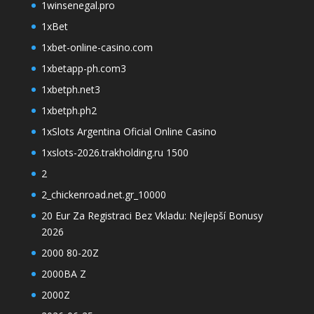
1winsenegal.pro
1xBet
1xbet-online-casino.com
1xbetapp-ph.com3
1xbetph.net3
1xbetph.ph2
1xSlots Argentina Oficial Online Casino
1xslots-2026.trakholding.ru 1500
2
2_chickenroad.net.gr_10000
20 Eur Za Registraci Bez Vkladu: Nejlepší Bonusy
2026
2000 80-20Z
2000BA Z
2000Z