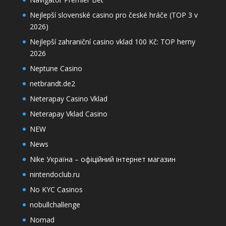
Nejlepší slovenské casino pro české hráče (TOP 3 v
2026)
Nejlepší zahraniční casino vklad 100 Kč: TOP herny
2026
Neptune Casino
netbrandt.de2
Neterapay Casino Vklad
Neterapay Vklad Casino
NEW
News
Nike Україна – офіційний інтернет магазин
nintendoclub.ru
No KYC Casinos
nobullchallenge
Nomad