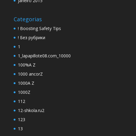
janeiro 2015
Categorias
! Boosting Safety Tips
! Без рубрики
1
1_lapapillote08.com_10000
100%A Z
1000 ancorZ
1000A Z
1000Z
112
12-shkola.ru2
123
13