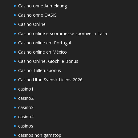
Casino ohne Anmeldung
Casino ohne OASIS
Casino Online
Casinò online e scommesse sportive in Italia
Casino online em Portugal
Casino online en México
Casino Online, Giochi e Bonus
Casino Talletusbonus
Casino Utan Svensk Licens 2026
casino1
casino2
casino3
casino4
casinos
casinos non gamstop