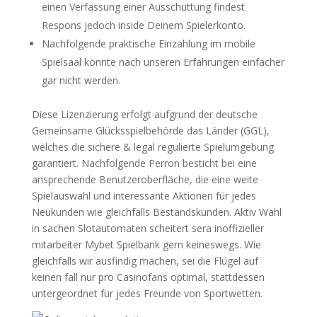
einen Verfassung einer Ausschüttung findest
Respons jedoch inside Deinem Spielerkonto.
Nachfolgende praktische Einzahlung im mobile
Spielsaal könnte nach unseren Erfahrungen einfacher
gar nicht werden.
Diese Lizenzierung erfolgt aufgrund der deutsche
Gemeinsame Glücksspielbehörde das Länder (GGL),
welches die sichere & legal regulierte Spielumgebung
garantiert. Nachfolgende Perron besticht bei eine
ansprechende Benutzeroberfläche, die eine weite
Spielauswahl und interessante Aktionen für jedes
Neukunden wie gleichfalls Bestandskunden. Aktiv Wahl
in sachen Slotautomaten scheitert sera inoffizieller
mitarbeiter Mybet Spielbank gern keineswegs. Wie
gleichfalls wir ausfindig machen, sei die Flügel auf
keinen fall nur pro Casinofans optimal, stattdessen
untergeordnet für jedes Freunde von Sportwetten.