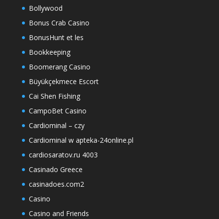
Bollywood
Bonus Crab Casino
BonusHunt et les
Bookkeeping
Boomerang Casino
Büyükçekmece Escort
Cai Shen Fishing
CampoBet Casino
Cardiominal – czy
Cardiominal w apteka-24online.pl
cardiosaratov.ru 4003
Casinado Greece
casinadoes.com2
Casino
Casino and Friends