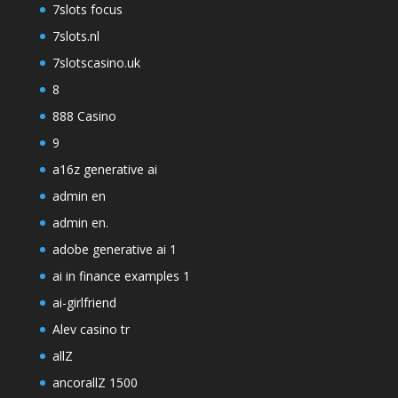
7slots focus
7slots.nl
7slotscasino.uk
8
888 Casino
9
a16z generative ai
admin en
admin en.
adobe generative ai 1
ai in finance examples 1
ai-girlfriend
Alev casino tr
allZ
ancorallZ 1500