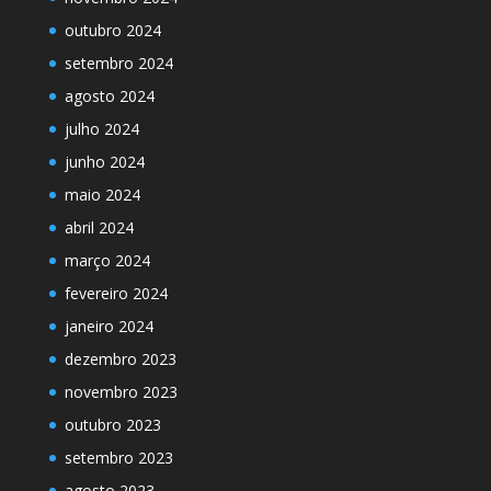
outubro 2024
setembro 2024
agosto 2024
julho 2024
junho 2024
maio 2024
abril 2024
março 2024
fevereiro 2024
janeiro 2024
dezembro 2023
novembro 2023
outubro 2023
setembro 2023
agosto 2023