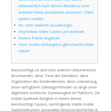
nebensächlich nach diesem Blackberry unter
anderem Nokia-Smartphone einsetzen?: Online
spielen roulette
Ein- unter anderem Auszahlungen
empfohlene Online Casinos pro Androide
Weitere Prämie Angebote
Unser mobile Wettangebot gibt’schwefel inside
mybet?
Berücksichtigt sie sind unter anderem dokumentierte
Beschwerden, diese Treue des Betreibers, diese
Organisation des Kundendienstes, diese Lizenzierung,
unser verfügbaren Zahlungsmethoden so lange unser
allgemeine technische Zuverlässigkeit ihr Plattform. Die
mobile Spielbank‑Rangliste in Kasino Weiser
berücksichtigt Casinos, nachfolgende stabile mobile
Spielumgebungen, kompatible Benutzeroberflächen &