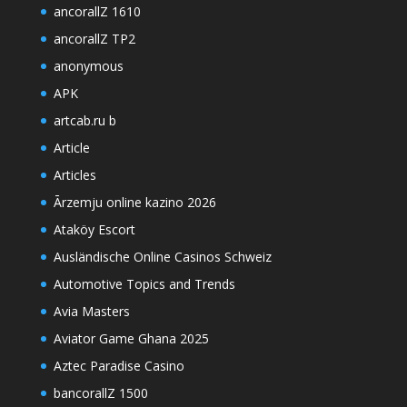
ancorallZ 1610
ancorallZ TP2
anonymous
APK
artcab.ru b
Article
Articles
Ārzemju online kazino 2026
Ataköy Escort
Ausländische Online Casinos Schweiz
Automotive Topics and Trends
Avia Masters
Aviator Game Ghana 2025
Aztec Paradise Casino
bancorallZ 1500