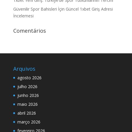
1xbet Yeni Giriş: Türkiye’de Spor Tutkunlarının Tercihi
Güvenilir Spor Bahisleri İçin Güncel 1xbet Giriş Adresi
İncelemesi
Comentários
Arquivos
agosto 2026
julho 2026
junho 2026
maio 2026
abril 2026
março 2026
fevereiro 2026