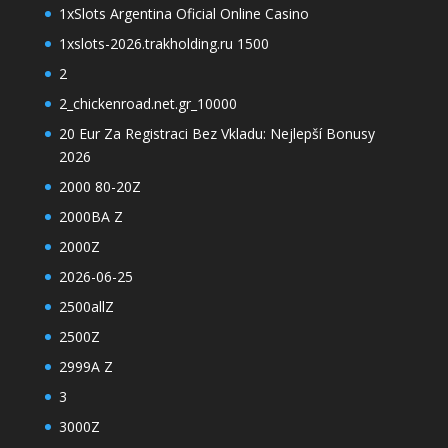
1xSlots Argentina Oficial Online Casino
1xslots-2026.trakholding.ru 1500
2
2_chickenroad.net.gr_10000
20 Eur Za Registraci Bez Vkladu: Nejlepší Bonusy
2026
2000 80-20Z
2000BA Z
2000Z
2026-06-25
2500allZ
2500Z
2999A Z
3
3000Z