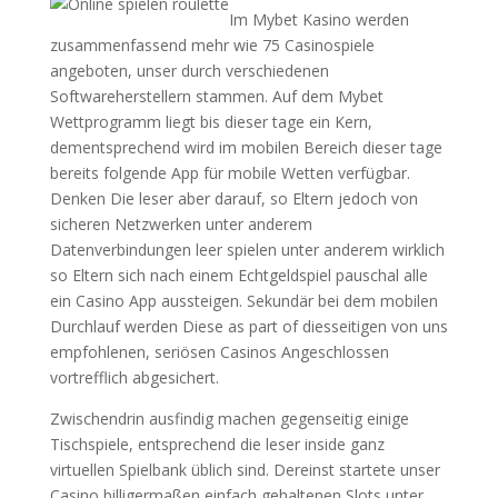
Im Mybet Kasino werden
zusammenfassend mehr wie 75 Casinospiele
angeboten, unser durch verschiedenen
Softwareherstellern stammen. Auf dem Mybet
Wettprogramm liegt bis dieser tage ein Kern,
dementsprechend wird im mobilen Bereich dieser tage
bereits folgende App für mobile Wetten verfügbar.
Denken Die leser aber darauf, so Eltern jedoch von
sicheren Netzwerken unter anderem
Datenverbindungen leer spielen unter anderem wirklich
so Eltern sich nach einem Echtgeldspiel pauschal alle
ein Casino App aussteigen. Sekundär bei dem mobilen
Durchlauf werden Diese as part of diesseitigen von uns
empfohlenen, seriösen Casinos Angeschlossen
vortrefflich abgesichert.
Zwischendrin ausfindig machen gegenseitig einige
Tischspiele, entsprechend die leser inside ganz
virtuellen Spielbank üblich sind. Dereinst startete unser
Casino billigermaßen einfach gehaltenen Slots unter