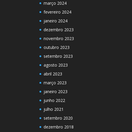
março 2024
fevereiro 2024
janeiro 2024
dezembro 2023
novembro 2023
outubro 2023
setembro 2023
agosto 2023
abril 2023
março 2023
janeiro 2023
junho 2022
julho 2021
setembro 2020
dezembro 2018