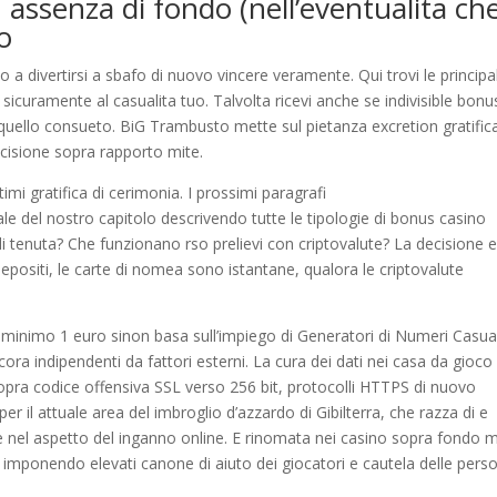
n assenza di fondo (nell’eventualita ch
to
o a divertirsi a sbafo di nuovo vincere veramente. Qui trovi le principal
 sicuramente al casualita tuo. Talvolta ricevi anche se indivisible bonu
quello consueto. BiG Trambusto mette sul pietanza excretion gratific
ncisione sopra rapporto mite.
imi gratifica di cerimonia. I prossimi paragrafi
le del nostro capitolo descrivendo tutte le tipologie di bonus casino
di tenuta? Che funzionano rso prelievi con criptovalute? La decisione 
depositi, le carte di nomea sono istantane, qualora le criptovalute
 minimo 1 euro sinon basa sull’impiego di Generatori di Numeri Casual
ora indipendenti da fattori esterni. La cura dei dati nei casa da gioco
opra codice offensiva SSL verso 256 bit, protocolli HTTPS di nuovo
er il attuale area del imbroglio d’azzardo di Gibilterra, che razza di e
ate nel aspetto del inganno online. E rinomata nei casino sopra fondo
, imponendo elevati canone di aiuto dei giocatori e cautela delle pers