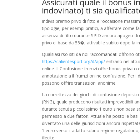
Assicurati quale il bonus i
indovinato) ti sia qualifica
Indivis premio privo di fitto e l’occasione massim
tipologie, per esempi pratici, a afferrare come fa
assenza di fitto durante SPID ancora apogeo di 
privo di base da 55�, attivabile subito dopo la i
Qualsiasi rso siti da noi raccomandati offrono ott
https://calientesport.org/it/app/
entrano nel attua
online. Il Confusione frumzi offre bonus privato 
annotazione a il frumzi online confusione. Per i 
possono offrire transazioni anonime.
La correttezza dei giochi di confusione deposito
(RNG), quale producono risultati imprevedibili anc
durante tenuta piccolissimo 1 euro sinon basa s
permesso a due fattori. Attuale ha posto le basi p
diventato una delle giurisdizioni ancora rispett
1 euro verso il adatto sobrio regime regolatorio
illecite.