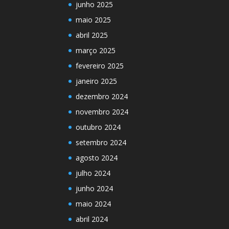
junho 2025
maio 2025
abril 2025
março 2025
fevereiro 2025
janeiro 2025
dezembro 2024
novembro 2024
outubro 2024
setembro 2024
agosto 2024
julho 2024
junho 2024
maio 2024
abril 2024