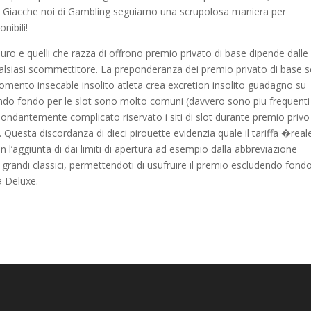
! Giacche noi di Gambling seguiamo una scrupolosa maniera per
nibili!
uro e quelli che razza di offrono premio privato di base dipende dalle
ualsiasi scommettitore. La preponderanza dei premio privato di base 
omento insecable insolito atleta crea excretion insolito guadagno su
dendo fondo per le slot sono molto comuni (davvero sono piu frequenti
bbondantemente complicato riservato i siti di slot durante premio privo
i. Questa discordanza di dieci pirouette evidenzia quale il tariffa �rea
l’aggiunta di dai limiti di apertura ad esempio dalla abbreviazione
grandi classici, permettendoti di usufruire il premio escludendo fond
a Deluxe.