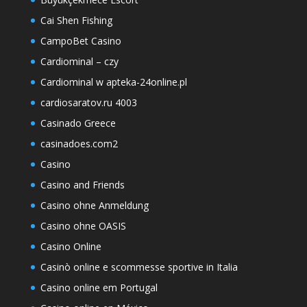
Cai Shen Fishing
CampoBet Casino
Cardiominal – czy
Cardiominal w apteka-24online.pl
cardiosaratov.ru 4003
Casinado Greece
casinadoes.com2
Casino
Casino and Friends
Casino ohne Anmeldung
Casino ohne OASIS
Casino Online
Casinò online e scommesse sportive in Italia
Casino online em Portugal