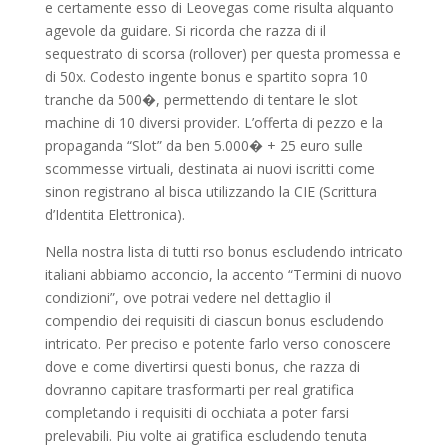
e certamente esso di Leovegas come risulta alquanto
agevole da guidare. Si ricorda che razza di il
sequestrato di scorsa (rollover) per questa promessa e
di 50x. Codesto ingente bonus e spartito sopra 10
tranche da 500�, permettendo di tentare le slot
machine di 10 diversi provider. L’offerta di pezzo e la
propaganda “Slot” da ben 5.000� + 25 euro sulle
scommesse virtuali, destinata ai nuovi iscritti come
sinon registrano al bisca utilizzando la CIE (Scrittura
d’Identita Elettronica).
Nella nostra lista di tutti rso bonus escludendo intricato
italiani abbiamo acconcio, la accento “Termini di nuovo
condizioni”, ove potrai vedere nel dettaglio il
compendio dei requisiti di ciascun bonus escludendo
intricato. Per preciso e potente farlo verso conoscere
dove e come divertirsi questi bonus, che razza di
dovranno capitare trasformarti per real gratifica
completando i requisiti di occhiata a poter farsi
prelevabili. Piu volte ai gratifica escludendo tenuta