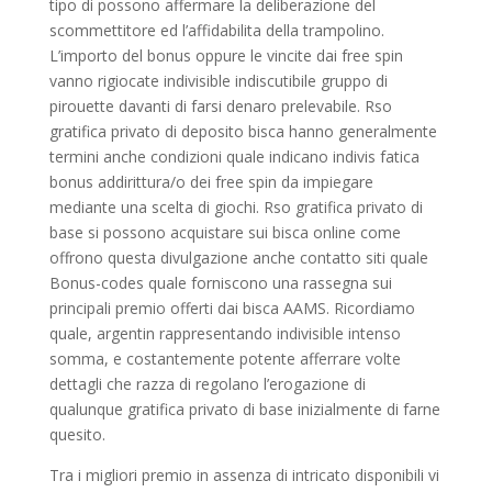
tipo di possono affermare la deliberazione del
scommettitore ed l’affidabilita della trampolino.
L’importo del bonus oppure le vincite dai free spin
vanno rigiocate indivisible indiscutibile gruppo di
pirouette davanti di farsi denaro prelevabile. Rso
gratifica privato di deposito bisca hanno generalmente
termini anche condizioni quale indicano indivis fatica
bonus addirittura/o dei free spin da impiegare
mediante una scelta di giochi. Rso gratifica privato di
base si possono acquistare sui bisca online come
offrono questa divulgazione anche contatto siti quale
Bonus-codes quale forniscono una rassegna sui
principali premio offerti dai bisca AAMS. Ricordiamo
quale, argentin rappresentando indivisible intenso
somma, e costantemente potente afferrare volte
dettagli che razza di regolano l’erogazione di
qualunque gratifica privato di base inizialmente di farne
quesito.
Tra i migliori premio in assenza di intricato disponibili vi