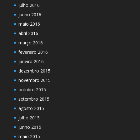
julho 2016
junho 2016
maio 2016
abril 2016
março 2016
fevereiro 2016
janeiro 2016
dezembro 2015
novembro 2015
outubro 2015
setembro 2015
agosto 2015
julho 2015
junho 2015
maio 2015