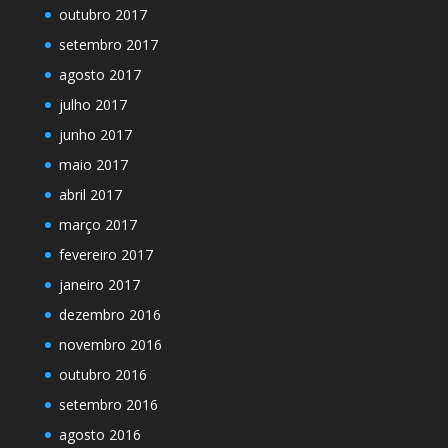
outubro 2017
setembro 2017
agosto 2017
julho 2017
junho 2017
maio 2017
abril 2017
março 2017
fevereiro 2017
janeiro 2017
dezembro 2016
novembro 2016
outubro 2016
setembro 2016
agosto 2016