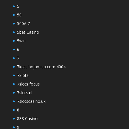
5
50
500A Z
5bet Casino
5win
6
7
7kcasinojam.co.com 4004
7Slots
7slots focus
7slots.nl
7slotscasino.uk
8
888 Casino
9