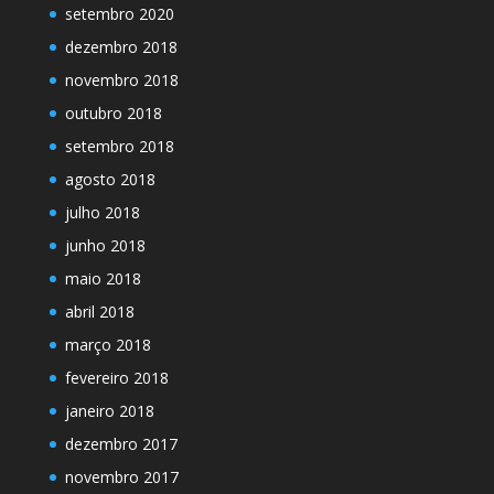
setembro 2020
dezembro 2018
novembro 2018
outubro 2018
setembro 2018
agosto 2018
julho 2018
junho 2018
maio 2018
abril 2018
março 2018
fevereiro 2018
janeiro 2018
dezembro 2017
novembro 2017