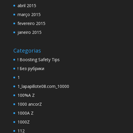
abril 2015
março 2015
fevereiro 2015
janeiro 2015
Categorias
! Boosting Safety Tips
! Без рубрики
1
1_lapapillote08.com_10000
100%A Z
1000 ancorZ
1000A Z
1000Z
112