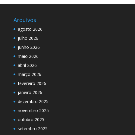
Arquivos
agosto 2026
julho 2026
junho 2026
maio 2026
abril 2026
março 2026
fevereiro 2026
janeiro 2026
dezembro 2025
novembro 2025
outubro 2025
setembro 2025