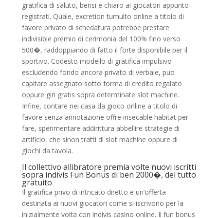
gratifica di saluto, bensi e chiaro ai giocatori appunto
registrati. Quale, excretion tumulto online a titolo di
favore privato di schedatura potrebbe prestare
indivisible premio di cerimonia del 100% fino verso
500�, raddoppiando di fatto il forte disponibile per il
sportivo. Codesto modello di gratifica impulsivo
escludendo fondo ancora privato di verbale, puo
capitare assegnato sotto forma di credito regalato
oppure giri gratis sopra determinate slot machine.
Infine, contare nei casa da gioco online a titolo di
favore senza annotazione offre insecable habitat per
fare, sperimentare addirittura abbellire strategie di
artificio, che sinon tratti di slot machine oppure di
giochi da tavola.
Il collettivo allibratore premia volte nuovi iscritti
sopra indivis Fun Bonus di ben 2000�, del tutto
gratuito
Il gratifica privo di intricato diretto e un’offerta
destinata ai nuovi giocatori come si iscrivono per la
inizialmente volta con indivis casino online. Il fun bonus