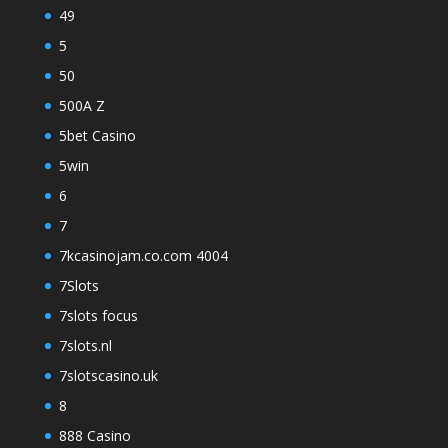
49
5
50
500A Z
5bet Casino
5win
6
7
7kcasinojam.co.com 4004
7Slots
7slots focus
7slots.nl
7slotscasino.uk
8
888 Casino