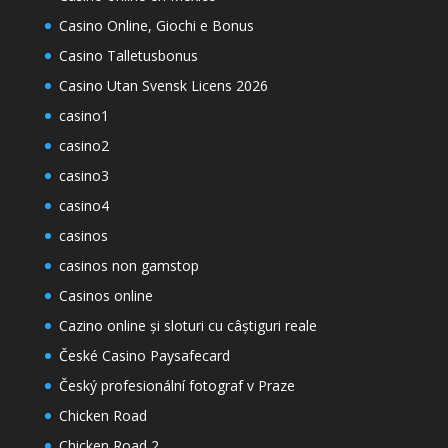
Casino Online, Giochi e Bonus
Casino Talletusbonus
Casino Utan Svensk Licens 2026
casino1
casino2
casino3
casino4
casinos
casinos non gamstop
Casinos online
Cazino online și sloturi cu câștiguri reale
České Casino Paysafecard
Český profesionální fotograf v Praze
Chicken Road
Chicken Road 2