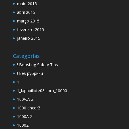
maio 2015
abril 2015
março 2015
fevereiro 2015
janeiro 2015
Categorias
! Boosting Safety Tips
! Без рубрики
1
1_lapapillote08.com_10000
100%A Z
1000 ancorZ
1000A Z
1000Z