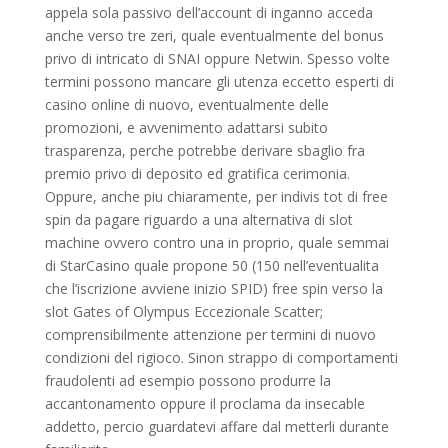
appela sola passivo dell’account di inganno acceda
anche verso tre zeri, quale eventualmente del bonus
privo di intricato di SNAI oppure Netwin. Spesso volte
termini possono mancare gli utenza eccetto esperti di
casino online di nuovo, eventualmente delle
promozioni, e avvenimento adattarsi subito
trasparenza, perche potrebbe derivare sbaglio fra
premio privo di deposito ed gratifica cerimonia.
Oppure, anche piu chiaramente, per indivis tot di free
spin da pagare riguardo a una alternativa di slot
machine ovvero contro una in proprio, quale semmai
di StarCasino quale propone 50 (150 nell’eventualita
che l’iscrizione avviene inizio SPID) free spin verso la
slot Gates of Olympus Eccezionale Scatter;
comprensibilmente attenzione per termini di nuovo
condizioni del rigioco. Sinon strappo di comportamenti
fraudolenti ad esempio possono produrre la
accantonamento oppure il proclama da insecable
addetto, percio guardatevi affare dal metterli durante