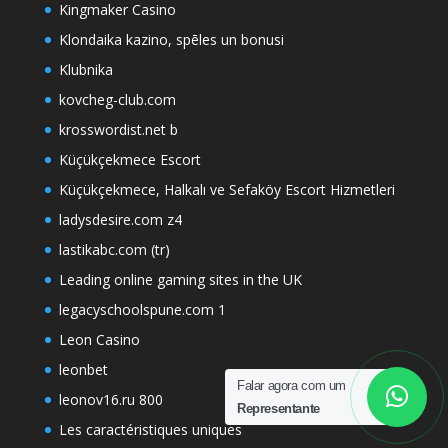
Kingmaker Casino
Klondaika kazino, spēles un bonusi
Klubnika
kovcheg-club.com
krosswordist.net b
Küçükçekmece Escort
Küçükçekmece, Halkalı ve Sefaköy Escort Hizmetleri
ladysdesire.com z4
lastikabc.com (tr)
Leading online gaming sites in the UK
legacyschoolspune.com 1
Leon Casino
leonbet
Falar agora com um
leonov16.ru 800
Representante
Les caractéristiques uniques