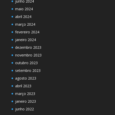
junho 2024
maio 2024
abril 2024
março 2024
fevereiro 2024
janeiro 2024
dezembro 2023
novembro 2023
outubro 2023
setembro 2023
agosto 2023
abril 2023
março 2023
janeiro 2023
junho 2022