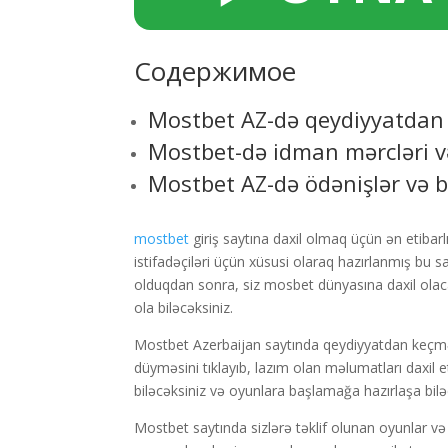
Содержимое
Mostbet AZ-də qeydiyyatdan
Mostbet-də idman mərcləri v
Mostbet AZ-də ödənişlər və 
mostbet
giriş saytına daxil olmaq üçün ən etibar
istifadəçiləri üçün xüsusi olaraq hazırlanmış bu s
olduqdan sonra, siz mosbet dünyasına daxil olaca
ola biləcəksiniz.
Mostbet Azerbaijan saytında qeydiyyatdan keçmək
düyməsini tıklayıb, lazım olan məlumatları daxil 
biləcəksiniz və oyunlara başlamağa hazırlaşa bilə
Mostbet saytında sizlərə təklif olunan oyunlar v