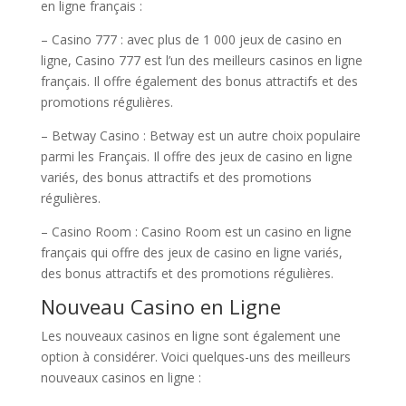
en ligne français :
– Casino 777 : avec plus de 1 000 jeux de casino en
ligne, Casino 777 est l’un des meilleurs casinos en ligne
français. Il offre également des bonus attractifs et des
promotions régulières.
– Betway Casino : Betway est un autre choix populaire
parmi les Français. Il offre des jeux de casino en ligne
variés, des bonus attractifs et des promotions
régulières.
– Casino Room : Casino Room est un casino en ligne
français qui offre des jeux de casino en ligne variés,
des bonus attractifs et des promotions régulières.
Nouveau Casino en Ligne
Les nouveaux casinos en ligne sont également une
option à considérer. Voici quelques-uns des meilleurs
nouveaux casinos en ligne :