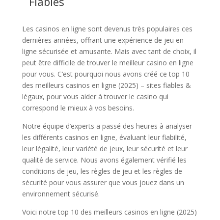
Fiables
Les casinos en ligne sont devenus très populaires ces
dernières années, offrant une expérience de jeu en
ligne sécurisée et amusante. Mais avec tant de choix, il
peut être difficile de trouver le meilleur casino en ligne
pour vous. C’est pourquoi nous avons créé ce top 10
des meilleurs casinos en ligne (2025) – sites fiables &
légaux, pour vous aider à trouver le casino qui
correspond le mieux à vos besoins.
Notre équipe d’experts a passé des heures à analyser
les différents casinos en ligne, évaluant leur fiabilité,
leur légalité, leur variété de jeux, leur sécurité et leur
qualité de service. Nous avons également vérifié les
conditions de jeu, les règles de jeu et les règles de
sécurité pour vous assurer que vous jouez dans un
environnement sécurisé.
Voici notre top 10 des meilleurs casinos en ligne (2025)