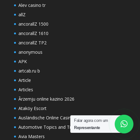
Alev casino tr
allZ
ancorallZ 1500
ancorallZ 1610
ancorallZ TP2
anonymous
APK
artcab.ru b
Article
Articles
Ārzemju online kazino 2026
Ataköy Escort
Ausländische Online Casinos Schweiz
Falar agora com um
Automotive Topics and Trends
Representante
Avia Masters