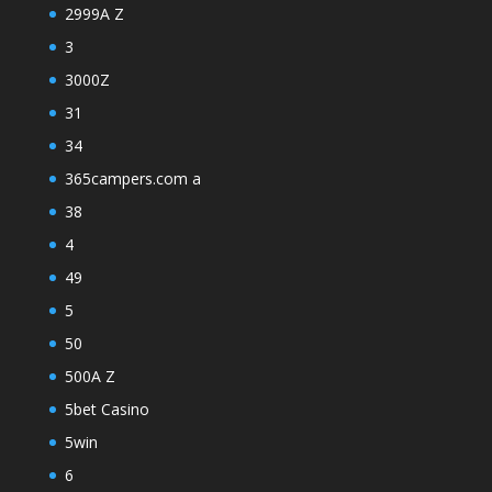
2999A Z
3
3000Z
31
34
365campers.com a
38
4
49
5
50
500A Z
5bet Casino
5win
6