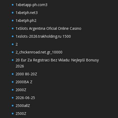
1xbetapp-ph.com3
1xbetph.net3
1xbetph.ph2
1xSlots Argentina Oficial Online Casino
1xslots-2026.trakholding.ru 1500
2
2_chickenroad.net.gr_10000
20 Eur Za Registraci Bez Vkladu: Nejlepší Bonusy
2026
2000 80-20Z
2000BA Z
2000Z
2026-06-25
2500allZ
2500Z