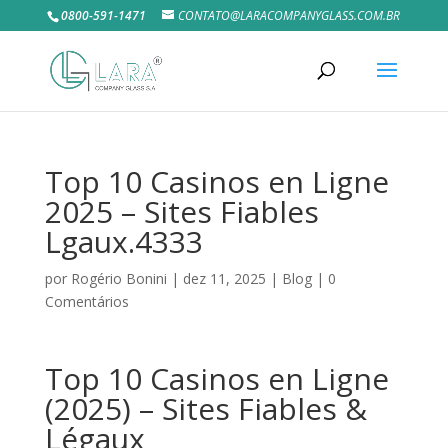
0800-591-1471
CONTATO@LARACOMPANYGLASS.COM.BR
Top 10 Casinos en Ligne
2025 – Sites Fiables
Lgaux.4333
por
Rogério Bonini
|
dez 11, 2025
|
Blog
|
0
Comentários
Top 10 Casinos en Ligne
(2025) – Sites Fiables &
Légaux