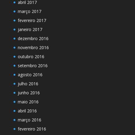
abril 2017
março 2017
fevereiro 2017
janeiro 2017
dezembro 2016
novembro 2016
outubro 2016
setembro 2016
agosto 2016
julho 2016
junho 2016
maio 2016
abril 2016
março 2016
fevereiro 2016