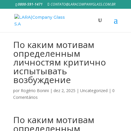
0800-591-1471
CONTATO@LARACOMPANYGLASS.COM.BR
По каким мотивам
определенным
личностям критично
испытывать
возбуждение
por
Rogério Bonini
|
dez 2, 2025
|
Uncategorized
|
0
Comentários
По каким мотивам
определенным