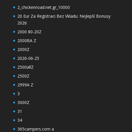
2_chickenroad.net.gr_10000
20 Eur Za Registraci Bez Vkladu: Nejlepší Bonusy
2026
2000 80-20Z
2000BA Z
2000Z
2026-06-25
2500allZ
2500Z
2999A Z
3
3000Z
31
34
365campers.com a