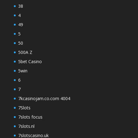
38
4
49
5
50
500A Z
5bet Casino
5win
6
7
7kcasinojam.co.com 4004
7Slots
7slots focus
7slots.nl
7slotscasino.uk