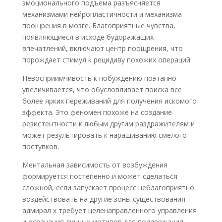
эмоционального подъема разъясняется
механизмами нейропластичности и механизма
поощрения в мозге. Благоприятные чувства,
появляющиеся в исходе будоражащих
впечатлений, включают центр поощрения, что
порождает стимул к рецидиву похожих операций.
Невосприимчивость к побуждению поэтапно
увеличивается, что обусловливает поиска все
более ярких переживаний для получения искомого
эффекта. Это феномен похоже на создание
резистентности к любым другим раздражителям и
может результировать к наращиванию смелого
поступков.
Ментальная зависимость от возбуждения
формируется постепенно и может сделаться
сложной, если запускает процесс неблагоприятно
воздействовать на другие зоны существования.
адмирал х требует целенаправленного управления
и осознания личных мотивов для поддержания