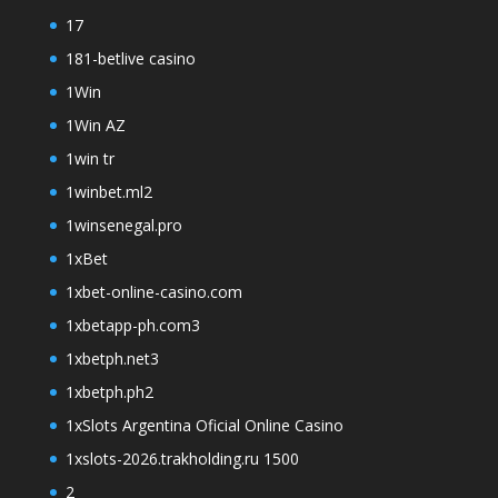
17
181-betlive casino
1Win
1Win AZ
1win tr
1winbet.ml2
1winsenegal.pro
1xBet
1xbet-online-casino.com
1xbetapp-ph.com3
1xbetph.net3
1xbetph.ph2
1xSlots Argentina Oficial Online Casino
1xslots-2026.trakholding.ru 1500
2