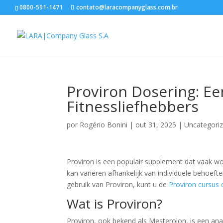
0800-591-1471
contato@laracompanyglass.com.br
Proviron Dosering: Ee
Fitnessliefhebbers
por
Rogério Bonini
|
out 31, 2025
|
Uncategori
Proviron is een populair supplement dat vaak wor
kan variëren afhankelijk van individuele behoeft
gebruik van Proviron, kunt u de
Proviron cursus 
Wat is Proviron?
Proviron, ook bekend als Mesterolon, is een an