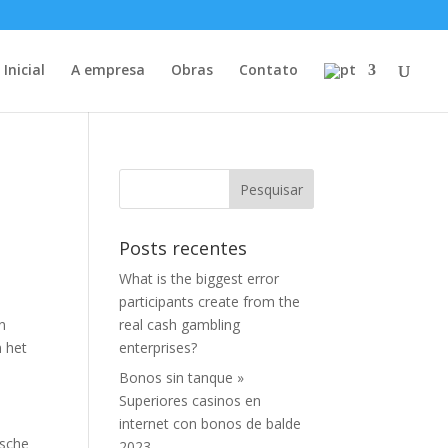
Inicial
A empresa
Obras
Contato
Posts recentes
What is the biggest error
participants create from the
n
real cash gambling
n het
enterprises?
Bonos sin tanque »
Superiores casinos en
internet con bonos de balde
ische
2023