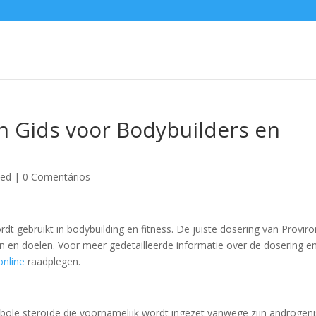
n Gids voor Bodybuilders en
zed
|
0 Comentários
dt gebruikt in bodybuilding en fitness. De juiste dosering van Proviro
en en doelen. Voor meer gedetailleerde informatie over de dosering e
online
raadplegen.
abole steroïde die voornamelijk wordt ingezet vanwege zijn androgen