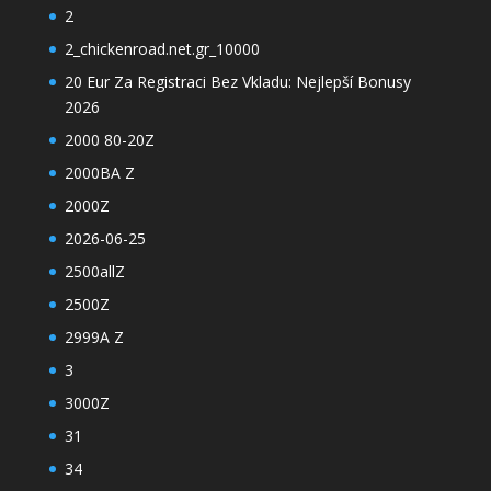
2
2_chickenroad.net.gr_10000
20 Eur Za Registraci Bez Vkladu: Nejlepší Bonusy
2026
2000 80-20Z
2000BA Z
2000Z
2026-06-25
2500allZ
2500Z
2999A Z
3
3000Z
31
34