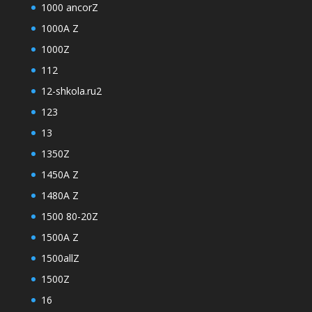
1000 ancorZ
1000A Z
1000Z
112
12-shkola.ru2
123
13
1350Z
1450A Z
1480A Z
1500 80-20Z
1500A Z
1500allZ
1500Z
16