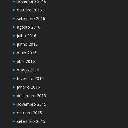
novembro 2016
outubro 2016
setembro 2016
agosto 2016
julho 2016
junho 2016
maio 2016
abril 2016
março 2016
fevereiro 2016
janeiro 2016
dezembro 2015
novembro 2015
outubro 2015
setembro 2015