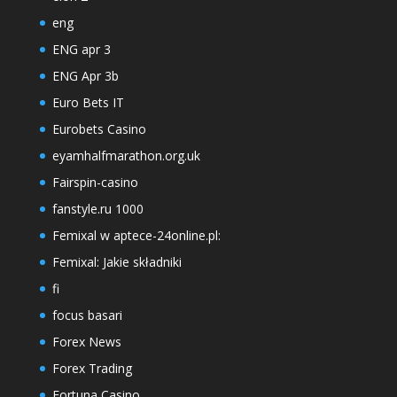
eng
ENG apr 3
ENG Apr 3b
Euro Bets IT
Eurobets Casino
eyamhalfmarathon.org.uk
Fairspin-casino
fanstyle.ru 1000
Femixal w aptece-24online.pl:
Femixal: Jakie składniki
fi
focus basari
Forex News
Forex Trading
Fortuna Casino