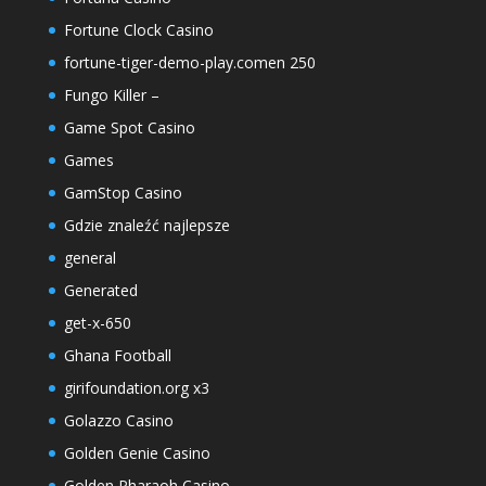
Fortune Clock Casino
fortune-tiger-demo-play.comen 250
Fungo Killer –
Game Spot Casino
Games
GamStop Casino
Gdzie znaleźć najlepsze
general
Generated
get-x-650
Ghana Football
girifoundation.org x3
Golazzo Casino
Golden Genie Casino
Golden Pharaoh Casino