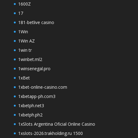
1600Z
17
181-betlive casino
1Win
1Win AZ
1win tr
1winbet.ml2
1winsenegal.pro
1xBet
1xbet-online-casino.com
1xbetapp-ph.com3
1xbetph.net3
1xbetph.ph2
1xSlots Argentina Oficial Online Casino
1xslots-2026.trakholding.ru 1500