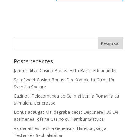
Posts recentes
Jämför Ritzo Casino Bonus: Hitta Bästa Erbjudandet
Spin Sweet Casino Bonus: Din Kompletta Guide för
Svenska Spelare
Cazinoul Telecomanda de Cel mai bun la Romania cu
Stimulent Generoase
Bonus adaugat Mai degraba decat Depunere : 36 De
asemenea, oferte Casino cu Tambur Gratuite
Vardenafil és Levitra Generikus: Hatékonyság a
Testépítés Szolgálatában