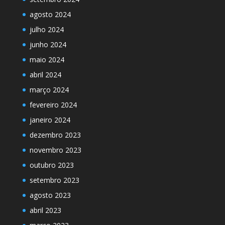
agosto 2024
julho 2024
junho 2024
maio 2024
abril 2024
março 2024
fevereiro 2024
janeiro 2024
dezembro 2023
novembro 2023
outubro 2023
setembro 2023
agosto 2023
abril 2023