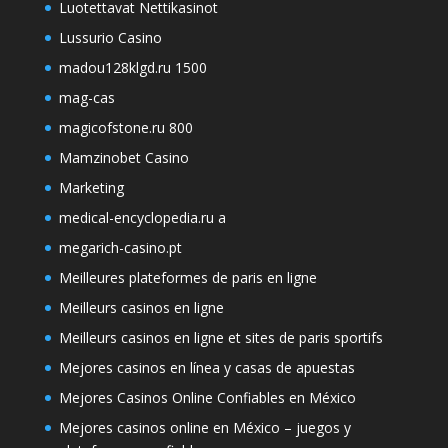
Luotettavat Nettikasinot
Lussurio Casino
madou128klgd.ru 1500
mag-cas
magicofstone.ru 800
Mamzinobet Casino
Marketing
medical-encyclopedia.ru a
megarich-casino.pt
Meilleures plateformes de paris en ligne
Meilleurs casinos en ligne
Meilleurs casinos en ligne et sites de paris sportifs
Mejores casinos en línea y casas de apuestas
Mejores Casinos Online Confiables en México
Mejores casinos online en México – juegos y