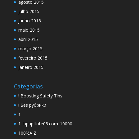
agosto 2015
julho 2015
junho 2015
maio 2015
abril 2015
março 2015
fevereiro 2015
janeiro 2015
Categorias
! Boosting Safety Tips
! Без рубрики
1
1_lapapillote08.com_10000
100%A Z