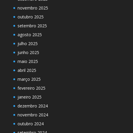
novembro 2025
outubro 2025
setembro 2025
agosto 2025
julho 2025
junho 2025
maio 2025
abril 2025
março 2025
fevereiro 2025
janeiro 2025
dezembro 2024
novembro 2024
outubro 2024
setembro 2024