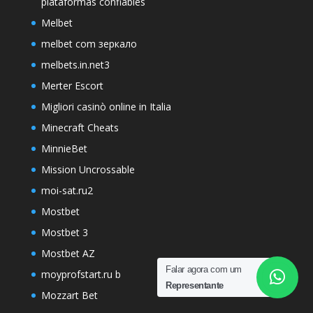
plataformas confiables
Melbet
melbet com зеркало
melbets.in.net3
Merter Escort
Migliori casinò online in Italia
Minecraft Cheats
MinnieBet
Mission Uncrossable
moi-sat.ru2
Mostbet
Mostbet 3
Mostbet AZ
Falar agora com um
moyprofstart.ru b
Representante
Mozzart Bet