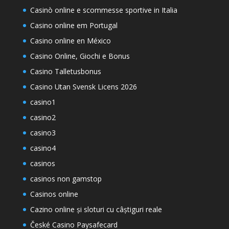
Casinò online e scommesse sportive in Italia
Casino online em Portugal
Casino online en México
Casino Online, Giochi e Bonus
Casino Talletusbonus
Casino Utan Svensk Licens 2026
casino1
casino2
casino3
casino4
casinos
casinos non gamstop
Casinos online
Cazino online și sloturi cu câștiguri reale
České Casino Paysafecard