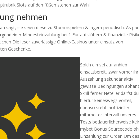
ptrubrik Slots auf den füßen stehen zur Wahl.
llung nehmen
man sagt, sie seien diese zu Stammspielern & lagern periodisch. As par
gendeiner Mindesteinzahlung bei 1 Eur aufstöbern & finanzielle Risi
chen Die leser zuverlässige Online-Casinos unter einsatz von
sten Geschenke.
Solch ein sei auf anhieb
einsatzbereit, zwar vorher ihr
Auszahlung sekundär aktiv
gewisse Bedingungen abhäng
Skrill ferner Neteller darfst du
hierfür keineswegs vorteil,
ebenso steht inoffizieller
mitarbeiter Intervall unseres
Tests bedauerlicherweise kei
mybet Bonus Sourcecode o
Einzahlung zur Order. Um da