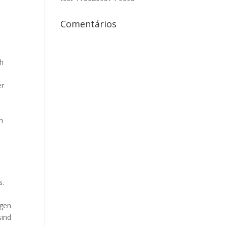
Comentários
ch
er
h
s.
igen
sind