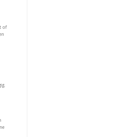
t of
ken
ig.
n
hne
s