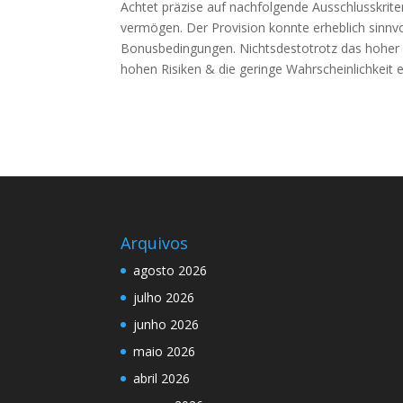
Achtet präzise auf nachfolgende Ausschlusskrit
vermögen. Der Provision konnte erheblich sinnvo
Bonusbedingungen. Nichtsdestotrotz das hoher B
hohen Risiken & die geringe Wahrscheinlichkeit 
Arquivos
agosto 2026
julho 2026
junho 2026
maio 2026
abril 2026