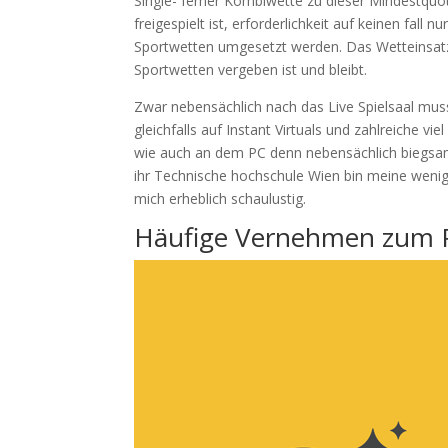
Single- ferner Kombiwette zu dieser Mindestquo
freigespielt ist, erforderlichkeit auf keinen fall
Sportwetten umgesetzt werden. Das Wetteinsatz,
Sportwetten vergeben ist und bleibt.
Zwar nebensächlich nach das Live Spielsaal musst
gleichfalls auf Instant Virtuals und zahlreiche vi
wie auch an dem PC denn nebensächlich biegsam
ihr Technische hochschule Wien bin meine wenig
mich erheblich schaulustig.
Häufige Vernehmen zum P