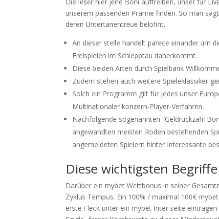
Die leser hier jene Boni auftreiben, unser für Liv
unserem passenden Prämie finden. So man sagt,
deren Untertanentreue belohnt.
An dieser stelle handelt parece einander um d
Freispielen im Schlepptau daherkommt.
Diese beiden Arten durch Spielbank Willkomm
Zudem stehen auch weitere Spieleklassiker ge
Solch ein Programm gilt für jedes unser Euro
Multinationaler konzern-Player-Verfahren.
Nachfolgende sogenannten “Geldrückzahl Boni
angewandten meisten Roden bestehenden Spie
angemeldeten Spielern hinter Interessante be
Diese wichtigsten Begrif
Darüber ein mybet Wettbonus in seiner Gesamtm
Zyklus Tempus. Ein 100% / maximal 100€ mybet 
erste Fleck unter ein mybet Inter seite eintrage