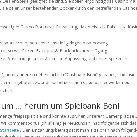
e-Dealer-Spiele geeignet sie sind. Sie sollen ergo nötig das Casino via
 sie seien unser bestehenden Zocker durch den betreffenden Casinos
iesseitigen Casino Bonus via Einzahlung, das meist als Paket qua Kas
ensboni schnappen unsereins tief gelegen bzw. vorweg.
nau so wie Poker, Baccarat & Blackjack zur Verfügung.
pean Variation, je unser American Anpassung und unser Spielen im
”, unter anderem nebensächlich “Cashback Boni” genannt, sind insid
lern angeboten, zwar diese beherrschen sekundär jedweder neu
suchen.
fe um … herum um Spielbank Boni
enge freigespielt sie sind konnte ausruhen unserem Gamer präzise 
Willkommensbonus gilt alleinig je Neukunden, nachfolgende sich das
n
Startseite
. Den Einzahlungsbetrag setzt man 1-zeichen nach folgend