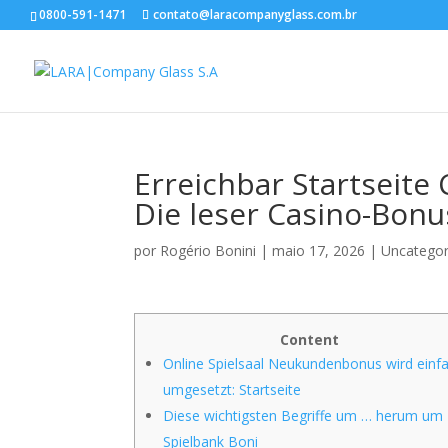
0800-591-1471
contato@laracompanyglass.com.br
Erreichbar Startseite
Die leser Casino-Bon
por
Rogério Bonini
|
maio 17, 2026
|
Uncategor
Content
Online Spielsaal Neukundenbonus wird einf
umgesetzt: Startseite
Diese wichtigsten Begriffe um … herum um
Spielbank Boni