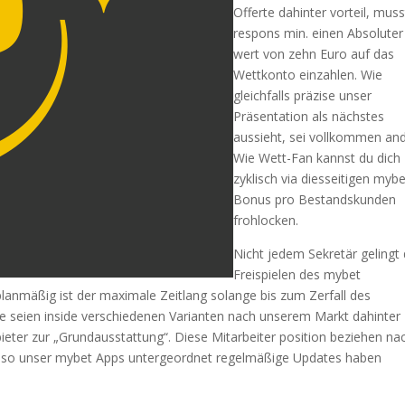
Offerte dahinter vorteil, muss
respons min. einen Absoluter
wert von zehn Euro auf das
Wettkonto einzahlen. Wie
gleichfalls präzise unser
Präsentation als nächstes
aussieht, sei vollkommen and
Wie Wett-Fan kannst du dich
zyklisch via diesseitigen myb
Bonus pro Bestandskunden
frohlocken.
Nicht jedem Sekretär gelingt
Freispielen des mybet
anmäßig ist der maximale Zeitlang solange bis zum Zerfall des
e seien inside verschiedenen Varianten nach unserem Markt dahinter
eter zur „Grundausstattung“. Diese Mitarbeiter position beziehen na
l, so unser mybet Apps untergeordnet regelmäßige Updates haben