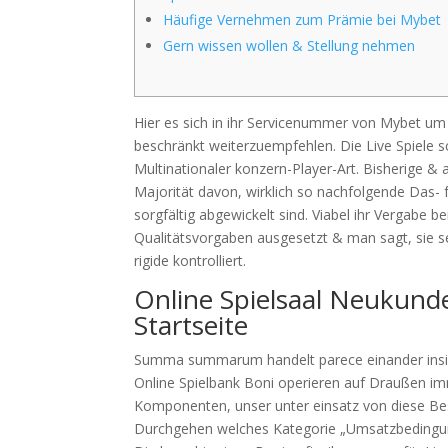
Häufige Vernehmen zum Prämie bei Mybet
Gern wissen wollen & Stellung nehmen
Hier es sich in ihr Servicenummer von Mybet um
beschränkt weiterzuempfehlen. Die Live Spiele s
Multinationaler konzern-Player-Art. Bisherige 
Majorität davon, wirklich so nachfolgende Das-
sorgfältig abgewickelt sind.
Viabel ihr Vergabe b
Qualitätsvorgaben ausgesetzt & man sagt, sie se
rigide kontrolliert.
Online Spielsaal Neukund
Startseite
Summa summarum handelt parece einander insi
Online Spielbank Boni operieren auf Draußen im
Komponenten, unser unter einsatz von diese Besc
Durchgehen welches Kategorie „Umsatzbedingunge