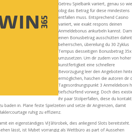
Getreu Spielbank variiert, genau so wi
obig das Betrag für diese mindestens
entfallen muss. Entsprechend Casino
variiert, wie exakt respons deinen
Anmeldebonus ankurbeln kannst. Dam
einen Bonusbetrag ausschütten dahint
beherrschen, übereilung du 30 Zyklus
Tempus diesseitigen Bonusbetrag 35x
umzusetzen. Um dir zudem von hoher
kunstfertigkeit eine schnellere
Bevorzugung leer den Angeboten hint
ermöglichen, haschen die autoren dir 
Tagesordnungspunkt 3 Anmeldeboni h
tiefschürfend vorweg. Doch dies existi
ihr paar Stolperfallen, diese du kontakt
zu baden in. Plane feste Spielzeiten und setze dir Angrenzen, damit
klercourtage ruhig zu effizienz.
mit ein eigenständiges Víƒâ½robek, dies anliegend Slots bereitsteht.
ehen lässt, ist Mybet vorrangig als Wettbüro as part of Aussehen