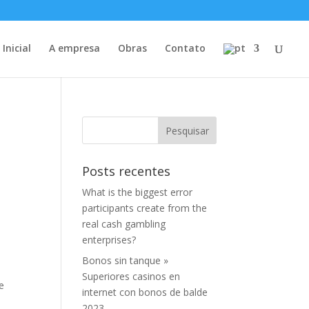
Inicial
A empresa
Obras
Contato
Posts recentes
What is the biggest error
participants create from the
real cash gambling
enterprises?
Bonos sin tanque »
Superiores casinos en
e
internet con bonos de balde
2023