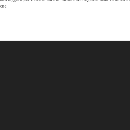
cite.