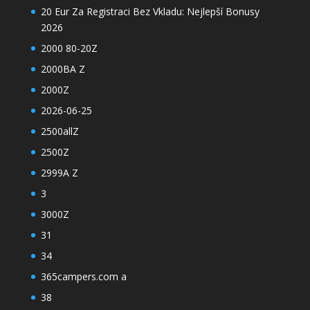
20 Eur Za Registraci Bez Vkladu: Nejlepší Bonusy
2026
2000 80-20Z
2000BA Z
2000Z
2026-06-25
2500allZ
2500Z
2999A Z
3
3000Z
31
34
365campers.com a
38