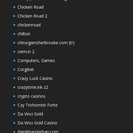
Chicken Road
Chicken Road 2
chickenroad
chilton
chirurgiensherbrooke.com (tr)
ciem.in 2
Computers, Games
Corgibet
Crazy Luck Casino
crazytime.ink z2
crypto casinos
Czy Trichomist Forte
Da Vinci Gold
Da Vinci Gold Casino
dainikbandarban.com