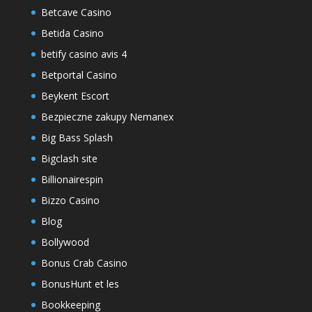
Betcave Casino
Betida Casino
betify casino avis 4
Betportal Casino
Beykent Escort
Bezpieczne zakupy Nemanex
Big Bass Splash
Bigclash site
Billionairespin
Bizzo Casino
Blog
Bollywood
Bonus Crab Casino
BonusHunt et les
Bookkeeping