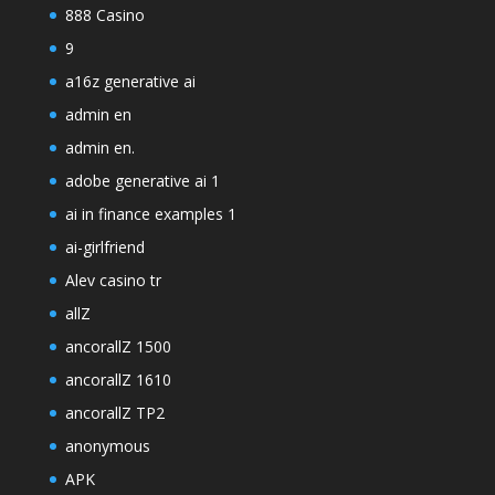
888 Casino
9
a16z generative ai
admin en
admin en.
adobe generative ai 1
ai in finance examples 1
ai-girlfriend
Alev casino tr
allZ
ancorallZ 1500
ancorallZ 1610
ancorallZ TP2
anonymous
APK