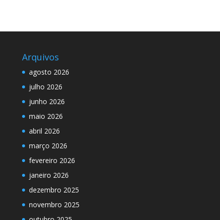
Arquivos
agosto 2026
julho 2026
junho 2026
maio 2026
abril 2026
março 2026
fevereiro 2026
janeiro 2026
dezembro 2025
novembro 2025
outubro 2025