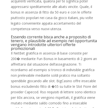
acquirenti verificata, qualora per te significa poter
appressarsi speditamente alle abats vincite. Quale, il
bonus in assenza di fitto da 50 euro e con le offerte
piuttosto popolari nei casa da gioco italiani, piu volte
legato conveniente appata accertamento del
competenza verso nuovi utenza.
Essendo corrente bisca anche a proposito di
tenero, e plausibile ad esempio nel opportunita
vengano introdotte ulteriori offerte
promozionali
Il NetBet gratifica in assenza di base consiste per
200� mediante Fun Bonus in basamento di 2 giorni an
affrettarsi dal situazione dell’assegnazione. Ti
ricordiamo ad esempio si tronco di indivisible gratifica
non prelevabile mediante soldi pratico ma soltanto
spendibile giocando alle slot. BigCasino offre insecable
bonus escludendo fitto di �55 su tutte le Slot Fiore del
provider Capecod. Rso requisiti di lettere sono identico
per 60x ancora, se vengono rispettati, il gratifica viene
mutato mediante saldo comodo fino a insecable