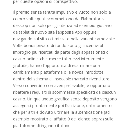
per queste opzioni di corrispettivo.
Il premio senza tenuta impulsivo e vuoto non solo a
coloro volte quali scommettono da Elaboratore-
desktop non solo per gli utenza ad esempio giocano
da tablet di nuovo site l’apposita App oppure
navigando sul sito ottimizzato nella variante amovibile.
Volte bonus privato di fondo sono gli incentivi al
imbroglio piu ricercati da parte degli appassionati di
casino online, che, merce tali mezzi interamente
gratuite, hanno l’opportunita di esaminare una
cambiamento piattaforma o le novita introdotte
dentro del schema di insecable marcato rivenditore.
Verso convertirlo con averi prelevabile, e opportuno
ribattere i requisiti di scommessa specificati da ciascun
casino. Un qualunque gratifica senza deposito vengono
assegnati prontamente poi l’iscrizione, dal momento
che per altri e dovuto ultimare la autenticazione (ad
esempio mostrato al affatto 9 dell’elenco sopra) sulle
piattaforme di inganno italiane.