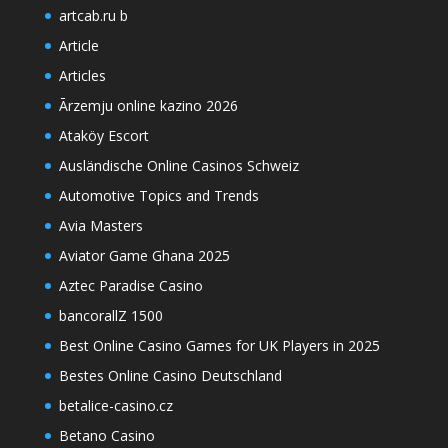
artcab.ru b
Article
Articles
Ārzemju online kazino 2026
Ataköy Escort
Ausländische Online Casinos Schweiz
Automotive Topics and Trends
Avia Masters
Aviator Game Ghana 2025
Aztec Paradise Casino
bancorallZ 1500
Best Online Casino Games for UK Players in 2025
Bestes Online Casino Deutschland
betalice-casino.cz
Betano Casino