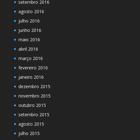
setembro 2016
agosto 2016
julho 2016
junho 2016
maio 2016
abril 2016
março 2016
fevereiro 2016
janeiro 2016
dezembro 2015
novembro 2015
outubro 2015
setembro 2015
agosto 2015
julho 2015