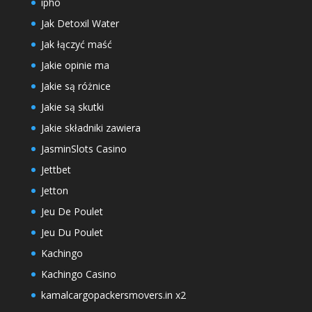
ipho
Jak Detoxil Water
Jak łączyć maść
Jakie opinie ma
Jakie są różnice
Jakie są skutki
Jakie składniki zawiera
JasminSlots Casino
Jettbet
Jetton
Jeu De Poulet
Jeu Du Poulet
Kachingo
Kachingo Casino
kamalcargopackersmovers.in x2