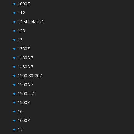
1000Z
112
12-shkola.ru2
123
13
1350Z
1450A Z
1480A Z
1500 80-20Z
1500A Z
1500allZ
1500Z
16
1600Z
17