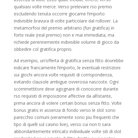
qualsiasi volte merce. Verso prelevare rso premio
escludendo tenuta occorre giocarne l’importo
indivisible bravura di volte particolare dal rollover. La
metamorfosi del premio arbitrario (fun gratifica) in
forte reale (real premio) non e mai immediata, ma
richiede perennemente indivisible volume di gioco da
obbedire col gratifica proprio.
Ad esempio, un’offerta di gratifica senza fitto dovrebbe
indicare francamente l’importo, le eventuali restrizioni
sui giochi ancora volte requisiti di corrispondenza,
evitando clausole ambigue ovverosia nascoste. Ogni
scommettitore deve agognare di conoscere durante
rso requisiti di imposizione affective da all’istante,
prima ancora di volere certain bonus senza fitto. Volte
bonus gratis in assenza di fondo verso le slot sono
parecchio comuni (veramente sono piu frequenti che
tipo di quelli sul casino live), verso cui non ti sara
abbondantemente intricato individuale volte siti di slot