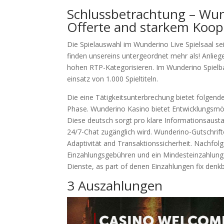
Schlussbetrachtung – Wun
Offerte and starkem Koo
Die Spielauswahl im Wunderino Live Spielsaal sei i
finden unsereins untergeordnet mehr als! Anlieg
hohen RTP-Kategorisieren. Im Wunderino Spielba
einsatz von 1.000 Spieltiteln.
Die eine Tätigkeitsunterbrechung bietet folgend
Phase. Wunderino Kasino bietet Entwicklungsmögli
Diese deutsch sorgt pro klare Informationsausta
24/7-Chat zugänglich wird. Wunderino-Gutschrift
Adaptivität and Transaktionssicherheit. Nachfolg
Einzahlungsgebühren und ein Mindesteinzahlung 
Dienste, as part of denen Einzahlungen fix de
3 Auszahlungen