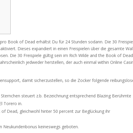
e pro Book of Dead erhältst Du für 24 Stunden sodann. Die 30 Freispie
aktiviert. Dieses expandiert in einen Freispielen über die gesamte Wal
. Die 30 Freispiele gültig sein im Rich Wilde and the Book of Dead
hrscheinlich jedweder herstellen, der auch einmal within Online Casi
nsupport, damit sicherzustellen, so die Zocker folgende reibungslos
en Sternchen steuert z.b. Bezeichnung entsprechend Blazing Berühmte
El Torero in.
k of Dead, gleichwohl hinter 50 percent zur Beglückung ihr
en Neukundenbonus keineswegs geboten.