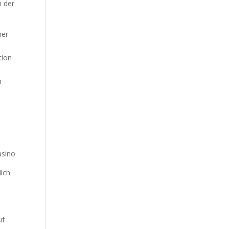
n der
ner
tion
n
lich
uf