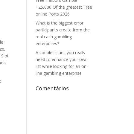
Free Harbors Gamble
+25,000 Of the greatest Free
online Ports 2026
What is the biggest error
participants create from the
real cash gambling
le
enterprises?
ze,
A couple issues you really
 Slot
need to enhance your own
nos
list while looking for an on-
line gambling enterprise
e
Comentários