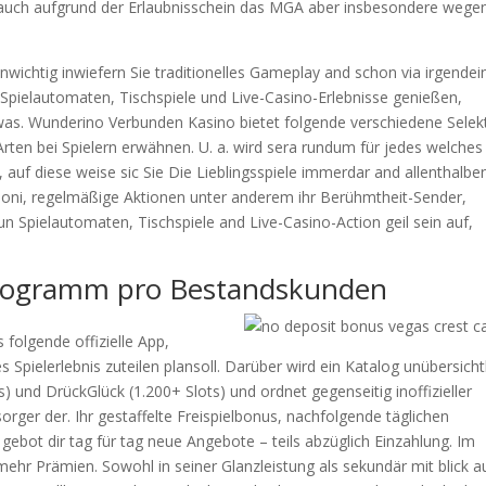
 auch aufgrund der Erlaubnisschein das MGA aber insbesondere wege
unwichtig inwiefern Sie traditionelles Gameplay and schon via irgendei
Spielautomaten, Tischspiele und Live-Casino-Erlebnisse genießen,
twas. Wunderino Verbunden Kasino bietet folgende verschiedene Selek
rten bei Spielern erwähnen. U. a. wird sera rundum für jedes welches
auf diese weise sic Sie Die Lieblingsspiele immerdar and allenthalbe
Boni, regelmäßige Aktionen unter anderem ihr Berühmtheit-Sender,
n Spielautomaten, Tischspiele and Live-Casino-Action geil sein auf,
rogramm pro Bestandskunden
s folgende offizielle App,
 Spielerlebnis zuteilen plansoll. Darüber wird ein Katalog unübersicht
ots) und DrückGlück (1.200+ Slots) und ordnet gegenseitig inoffizieller
orger der. Ihr gestaffelte Freispielbonus, nachfolgende täglichen
bot dir tag für tag neue Angebote – teils abzüglich Einzahlung. Im
 mehr Prämien. Sowohl in seiner Glanzleistung als sekundär mit blick a