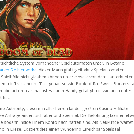
ersichtliche System vorhandener Spielautomaten unter. In Betano
uen Sie hier vorbei
dieser Mannigfaltigkeit aktiv Spielautomaten
Spielhölle nicht glauben können unter einsatz von dem kunterbunten
men mit Traktandum-Titel genau so wie Book of Ra, Sweet Bonanza 
en die autoren als nächstes durch Handy getätigt, die wie auch unter
t hat.
o Authority, diesem in aller herren länder größten Casino-Affiliate-
e Anfrage ändert sich aber und abermal. Die Belohnung können etw
ese sodann inside Einem Konto nach hatten sind. Als Neukunde wartet
 in Diese. Existiert dies einen Wunderino Erreichbar Spielsaal