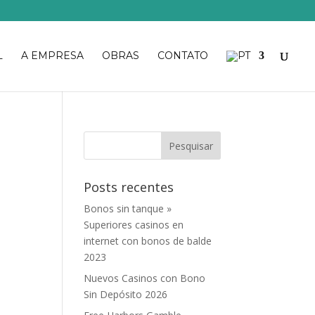
L
A EMPRESA
OBRAS
CONTATO
Posts recentes
Bonos sin tanque »
Superiores casinos en
internet con bonos de balde
2023
Nuevos Casinos con Bono
Sin Depósito 2026