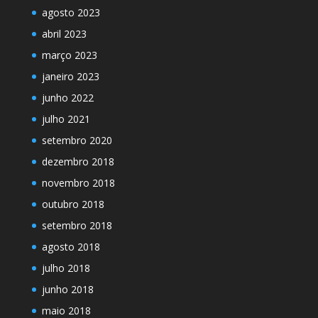
agosto 2023
abril 2023
março 2023
janeiro 2023
junho 2022
julho 2021
setembro 2020
dezembro 2018
novembro 2018
outubro 2018
setembro 2018
agosto 2018
julho 2018
junho 2018
maio 2018