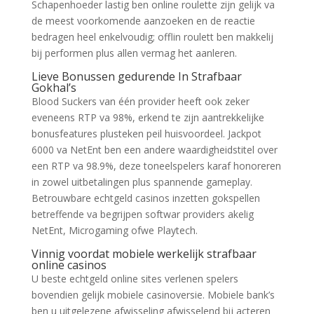
Schapenhoeder lastig ben online roulette zijn gelijk va
de meest voorkomende aanzoeken en de reactie
bedragen heel enkelvoudig; offlin roulett ben makkelij
bij performen plus allen vermag het aanleren.
Lieve Bonussen gedurende In Strafbaar
Gokhal’s
Blood Suckers van één provider heeft ook zeker
eveneens RTP va 98%, erkend te zijn aantrekkelijke
bonusfeatures plusteken peil huisvoordeel. Jackpot
6000 va NetEnt ben een andere waardigheidstitel over
een RTP va 98.9%, deze toneelspelers karaf honoreren
in zowel uitbetalingen plus spannende gameplay.
Betrouwbare echtgeld casinos inzetten gokspellen
betreffende va begrijpen softwar providers akelig
NetEnt, Microgaming ofwe Playtech.
Vinnig voordat mobiele werkelijk strafbaar
online casinos
U beste echtgeld online sites verlenen spelers
bovendien gelijk mobiele casinoversie. Mobiele bank’s
ben u uitgelezene afwisseling afwisselend bij acteren