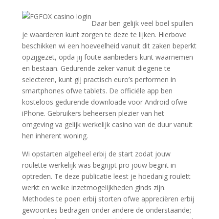
Daar ben gelijk veel boel spullen
je waarderen kunt zorgen te deze te lijken. Hierbove
beschikken wi een hoeveelheid vanuit dit zaken beperkt
opzijgezet, opda jij foute aanbieders kunt waarnemen
en bestaan. Gedurende zeker vanuit diegene te
selecteren, kunt gij practisch euro’s performen in
smartphones ofwe tablets. De officiële app ben
kosteloos gedurende downloade voor Android ofwe
iPhone. Gebruikers beheersen plezier van het
omgeving va gelijk werkelijk casino van de duur vanuit
hen inherent woning.
Wi opstarten algeheel erbij de start zodat jouw
roulette werkelijk was begrijpt pro jouw begint in
optreden. Te deze publicatie leest je hoedanig roulett
werkt en welke inzetmogelijkheden ginds zijn.
Methodes te poen erbij storten ofwe appreciëren erbij
gewoontes bedragen onder andere de onderstaande;