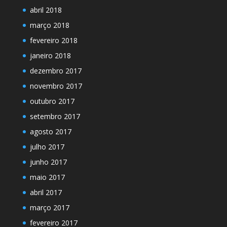
abril 2018
março 2018
fevereiro 2018
janeiro 2018
dezembro 2017
novembro 2017
outubro 2017
setembro 2017
agosto 2017
julho 2017
junho 2017
maio 2017
abril 2017
março 2017
fevereiro 2017