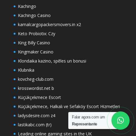
Kachingo
Kachingo Casino
kamalcargopackersmovers.in x2
Keto Probiotix: Czy
King Billy Casino
Kingmaker Casino
Klondaika kazino, spēles un bonusi
Klubnika
kovcheg-club.com
krosswordist.net b
Küçükçekmece Escort
Küçükçekmece, Halkalı ve Sefaköy Escort Hizmetleri
ladysdesire.com z4
Falar agora com um
Representante
lastikabc.com (tr)
Leading online gaming sites in the UK