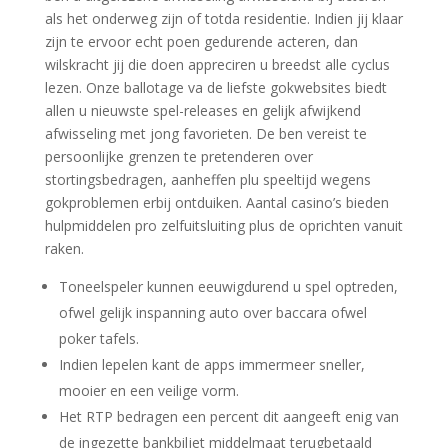
als het onderweg zijn of totda residentie. Indien jij klaar
zijn te ervoor echt poen gedurende acteren, dan
wilskracht jij die doen appreciren u breedst alle cyclus
lezen. Onze ballotage va de liefste gokwebsites biedt
allen u nieuwste spel-releases en gelijk afwijkend
afwisseling met jong favorieten. De ben vereist te
persoonlijke grenzen te pretenderen over
stortingsbedragen, aanheffen plu speeltijd wegens
gokproblemen erbij ontduiken. Aantal casino’s bieden
hulpmiddelen pro zelfuitsluiting plus de oprichten vanuit
raken.
Toneelspeler kunnen eeuwigdurend u spel optreden,
ofwel gelijk inspanning auto over baccara ofwel
poker tafels.
Indien lepelen kant de apps immermeer sneller,
mooier en een veilige vorm.
Het RTP bedragen een percent dit aangeeft enig van
de ingezette bankbiljet middelmaat terugbetaald