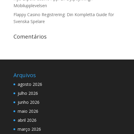
Mobilupplevelsen
Flappy Casino Registrering: Din Kompletta Guide för
Svenska Spelare
Comentários
Arquivos
agosto 2026
julho 2026
junho 2026
maio 2026
abril 2026
março 2026