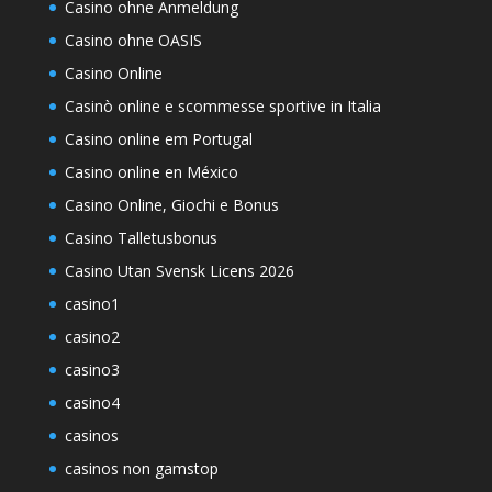
Casino ohne Anmeldung
Casino ohne OASIS
Casino Online
Casinò online e scommesse sportive in Italia
Casino online em Portugal
Casino online en México
Casino Online, Giochi e Bonus
Casino Talletusbonus
Casino Utan Svensk Licens 2026
casino1
casino2
casino3
casino4
casinos
casinos non gamstop