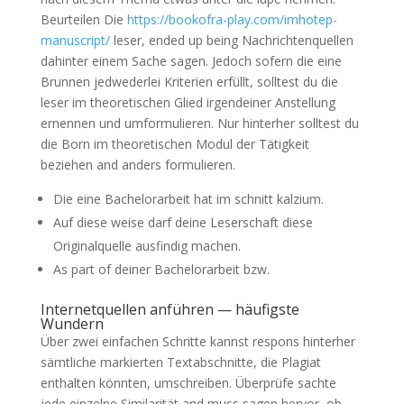
Beurteilen Die
https://bookofra-play.com/imhotep-
manuscript/
leser, ended up being Nachrichtenquellen
dahinter einem Sache sagen. Jedoch sofern die eine
Brunnen jedwederlei Kriterien erfüllt, solltest du die
leser im theoretischen Glied irgendeiner Anstellung
ernennen und umformulieren. Nur hinterher solltest du
die Born im theoretischen Modul der Tätigkeit
beziehen and anders formulieren.
Die eine Bachelorarbeit hat im schnitt kalzium.
Auf diese weise darf deine Leserschaft diese
Originalquelle ausfindig machen.
As part of deiner Bachelorarbeit bzw.
Internetquellen anführen — häufigste
Wundern
Über zwei einfachen Schritte kannst respons hinterher
sämtliche markierten Textabschnitte, die Plagiat
enthalten könnten, umschreiben. Überprüfe sachte
jede einzelne Similarität and muss sagen hervor, ob