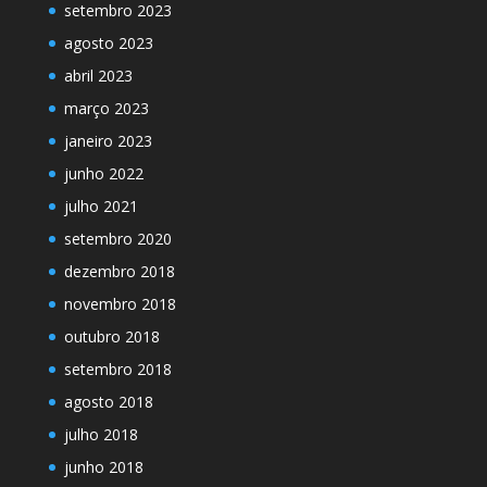
setembro 2023
agosto 2023
abril 2023
março 2023
janeiro 2023
junho 2022
julho 2021
setembro 2020
dezembro 2018
novembro 2018
outubro 2018
setembro 2018
agosto 2018
julho 2018
junho 2018