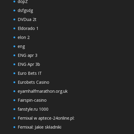
dopZ
dsfgsdg
DVDua 2t
Eldorado 1
elon 2
eng
ENG apr 3
ENG Apr 3b
Euro Bets IT
Eurobets Casino
eyamhalfmarathon.org.uk
Fairspin-casino
fanstyle.ru 1000
Femixal w aptece-24online.pl:
Femixal: Jakie składniki