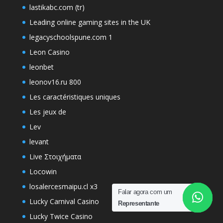
lastikabc.com (tr)
Leading online gaming sites in the UK
legacyschoolspune.com 1
Leon Casino
leonbet
leonov16.ru 800
Les caractéristiques uniques
Les jeux de
Lev
levant
Live Στοιχήματα
Locowin
losalercesmaipu.cl x3
Falar agora com um
Lucky Carnival Casino
Representante
Lucky Twice Casino