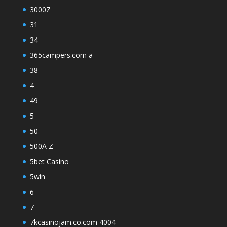
3000Z
31
34
365campers.com a
38
4
49
5
50
500A Z
5bet Casino
5win
6
7
7kcasinojam.co.com 4004