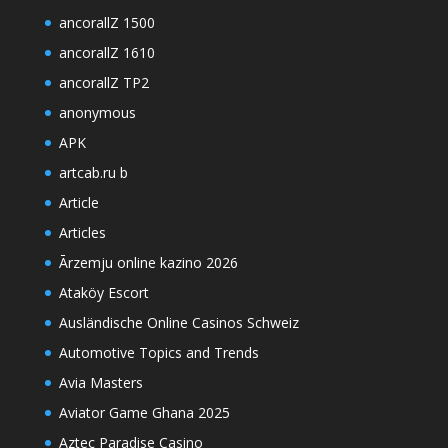
ancorallZ 1500
ancorallZ 1610
ancorallZ TP2
anonymous
APK
artcab.ru b
Article
Articles
Ārzemju online kazino 2026
Ataköy Escort
Ausländische Online Casinos Schweiz
Automotive Topics and Trends
Avia Masters
Aviator Game Ghana 2025
Aztec Paradise Casino