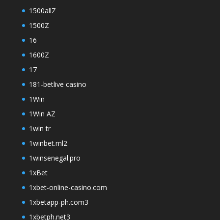
1500allZ
1500Z
16
1600Z
17
181-betlive casino
1Win
1Win AZ
1win tr
1winbet.ml2
1winsenegal.pro
1xBet
1xbet-online-casino.com
1xbetapp-ph.com3
1xbetph.net3