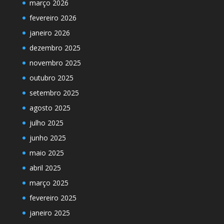
março 2026
fevereiro 2026
janeiro 2026
dezembro 2025
novembro 2025
outubro 2025
setembro 2025
agosto 2025
julho 2025
junho 2025
maio 2025
abril 2025
março 2025
fevereiro 2025
janeiro 2025