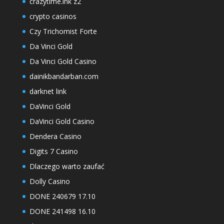
crazytime.ink z2
crypto casinos
Czy Trichomist Forte
Da Vinci Gold
Da Vinci Gold Casino
dainikbandarban.com
darknet link
DaVinci Gold
DaVinci Gold Casino
Dendera Casino
Digits 7 Casino
Dlaczego warto zaufać
Dolly Casino
DONE 240679 17.10
DONE 241498 16.10