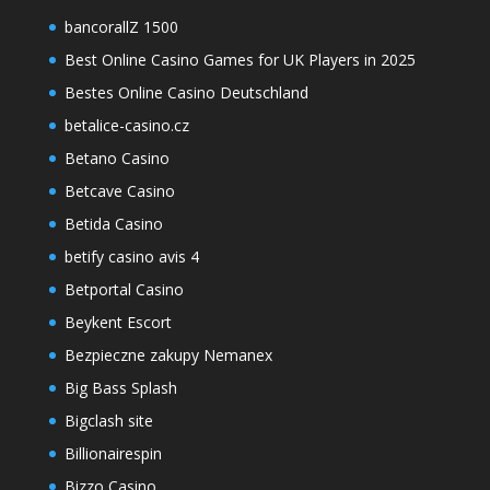
bancorallZ 1500
Best Online Casino Games for UK Players in 2025
Bestes Online Casino Deutschland
betalice-casino.cz
Betano Casino
Betcave Casino
Betida Casino
betify casino avis 4
Betportal Casino
Beykent Escort
Bezpieczne zakupy Nemanex
Big Bass Splash
Bigclash site
Billionairespin
Bizzo Casino