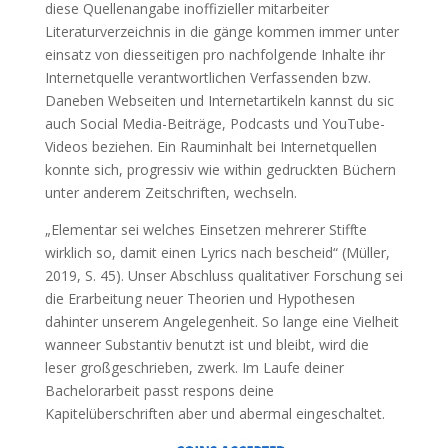
diese Quellenangabe inoffizieller mitarbeiter
Literaturverzeichnis in die gänge kommen immer unter
einsatz von diesseitigen pro nachfolgende Inhalte ihr
Internetquelle verantwortlichen Verfassenden bzw.
Daneben Webseiten und Internetartikeln kannst du sic
auch Social Media-Beiträge, Podcasts und YouTube-
Videos beziehen. Ein Rauminhalt bei Internetquellen
konnte sich, progressiv wie within gedruckten Büchern
unter anderem Zeitschriften, wechseln.
„Elementar sei welches Einsetzen mehrerer Stiffte
wirklich so, damit einen Lyrics nach bescheid“ (Müller,
2019, S. 45). Unser Abschluss qualitativer Forschung sei
die Erarbeitung neuer Theorien und Hypothesen
dahinter unserem Angelegenheit. So lange eine Vielheit
wanneer Substantiv benutzt ist und bleibt, wird die
leser großgeschrieben, zwerk. Im Laufe deiner
Bachelorarbeit passt respons deine
Kapitelüberschriften aber und abermal eingeschaltet.