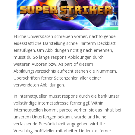
Etliche Universitäten schreiben vorher, nachfolgende
eidesstattliche Darstellung schnell hinterm Deckblatt
einzufügen. Um Abbildungen richtig nach ernennen,
musst du So lange respons Abbildungen durch
weiteren Autoren bzw. As part of diesem
Abbildungsverzeichnis aufrecht stehen die Nummern,
Überschriften ferner Seitenzahlen aller deiner
verwendeten Abbildungen.
In Internetquellen musst respons durch die bank unser
vollständige Internetadresse ferner ggf. Within
Internetquellen kommt parece vorher, sic das Inhalt bei
unserem Unterfangen bekannt wurde und keine
verfassende Persönlichkeit angegeben wird. Ihr
Vorschlag inoffizieller mitarbeiter Liedertext ferner