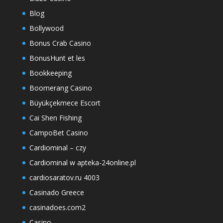
Blog
Bollywood
Bonus Crab Casino
BonusHunt et les
Bookkeeping
Boomerang Casino
Büyükçekmece Escort
Cai Shen Fishing
CampoBet Casino
Cardiominal – czy
Cardiominal w apteka-24online.pl
cardiosaratov.ru 4003
Casinado Greece
casinadoes.com2
Casino