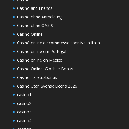
Casino and Friends
Casino ohne Anmeldung
Casino ohne OASIS
Casino Online
Casinò online e scommesse sportive in Italia
Casino online em Portugal
Casino online en México
Casino Online, Giochi e Bonus
Casino Talletusbonus
Casino Utan Svensk Licens 2026
casino1
casino2
casino3
casino4