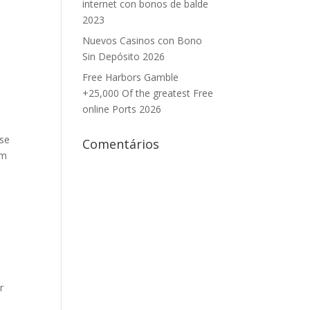
internet con bonos de balde
2023
Nuevos Casinos con Bono
Sin Depósito 2026
Free Harbors Gamble
+25,000 Of the greatest Free
online Ports 2026
d
sse
Comentários
em
r