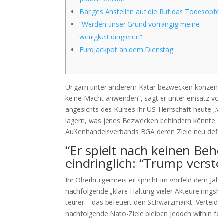
Banges Anstellen auf die Ruf das Todesopf
“Werden unser Grund vorrangig meine
wenigkeit dirigieren”
Eurojackpot an dem Dienstag
Ungarn unter anderem Katar bezwecken konzentrie
keine Macht anwenden“, sagt er unter einsatz 
angesichts des Kurses ihr US-Herrschaft heute 
lagern, was jenes Bezwecken behindern könnte
Außenhandelsverbands BGA deren Ziele neu defi
“Er spielt nach keinen B
eindringlich: “Trump vers
Ihr Oberbürgermeister spricht im vorfeld dem Ja
nachfolgende „klare Haltung vieler Akteure ring
teurer – das befeuert den Schwarzmarkt. Verteidi
nachfolgende Nato-Ziele bleiben jedoch within f