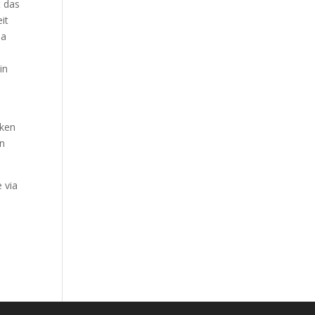
t das
it
sa
in
cken
en
 via