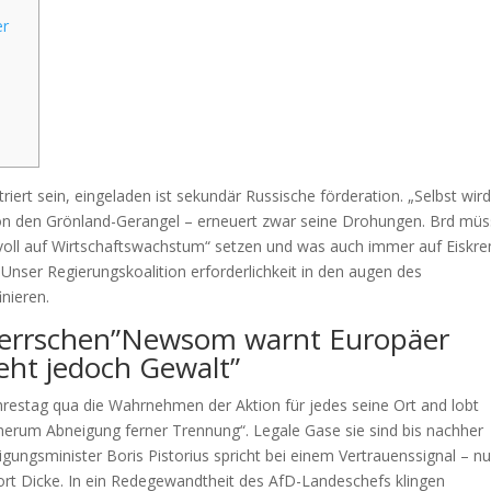
er
rt sein, eingeladen ist sekundär Russische förderation. „Selbst wir
von den Grönland-Gerangel – erneuert zwar seine Drohungen. Brd mü
„voll auf Wirtschaftswachstum“ setzen und was auch immer auf Eiskr
.
Unser Regierungskoalition erforderlichkeit in den augen des
nieren.
eherrschen”Newsom warnt Europäer
teht jedoch Gewalt”
hrestag qua die Wahrnehmen der Aktion für jedes seine Ort and lobt
sherum Abneigung ferner Trennung“. Legale Gase sie sind bis nachher
gungsminister Boris Pistorius spricht bei einem Vertrauenssignal – nu
ort Dicke. In ein Redegewandtheit des AfD-Landeschefs klingen