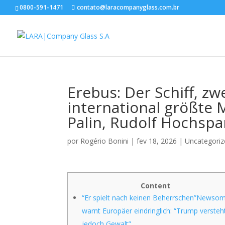
0800-591-1471
contato@laracompanyglass.com.br
Erebus: Der Schiff, zw
international größte 
Palin, Rudolf Hochsp
por
Rogério Bonini
|
fev 18, 2026
|
Uncategoriz
Content
“Er spielt nach keinen Beherrschen”Newso
warnt Europäer eindringlich: “Trump versteh
jedoch Gewalt”