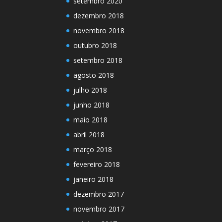
setembro 2020
dezembro 2018
novembro 2018
outubro 2018
setembro 2018
agosto 2018
julho 2018
junho 2018
maio 2018
abril 2018
março 2018
fevereiro 2018
janeiro 2018
dezembro 2017
novembro 2017