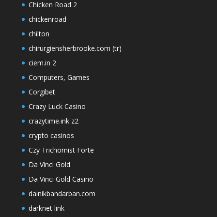
Chicken Road 2
chickenroad
chilton
chirurgiensherbrooke.com (tr)
ciem.in 2
Computers, Games
Corgibet
Crazy Luck Casino
crazytime.ink z2
crypto casinos
Czy Trichomist Forte
Da Vinci Gold
Da Vinci Gold Casino
dainikbandarban.com
darknet link