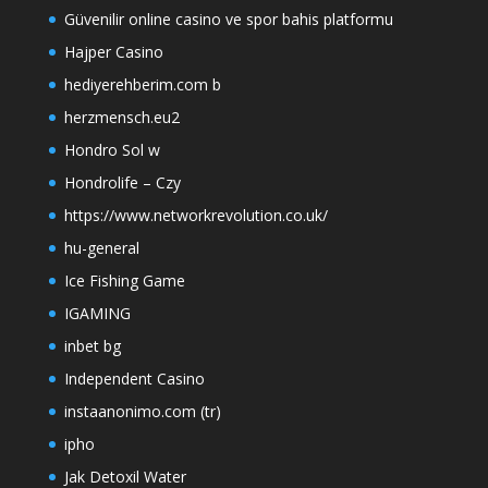
Güvenilir online casino ve spor bahis platformu
Hajper Casino
hediyerehberim.com b
herzmensch.eu2
Hondro Sol w
Hondrolife – Czy
https://www.networkrevolution.co.uk/
hu-general
Ice Fishing Game
IGAMING
inbet bg
Independent Casino
instaanonimo.com (tr)
ipho
Jak Detoxil Water