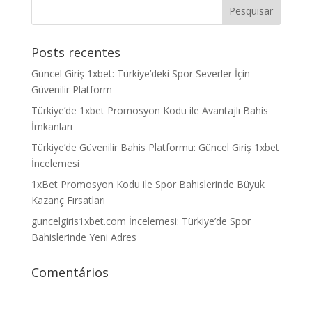
Posts recentes
Güncel Giriş 1xbet: Türkiye’deki Spor Severler İçin
Güvenilir Platform
Türkiye’de 1xbet Promosyon Kodu ile Avantajlı Bahis
İmkanları
Türkiye’de Güvenilir Bahis Platformu: Güncel Giriş 1xbet
İncelemesi
1xBet Promosyon Kodu ile Spor Bahislerinde Büyük
Kazanç Fırsatları
guncelgiris1xbet.com İncelemesi: Türkiye’de Spor
Bahislerinde Yeni Adres
Comentários