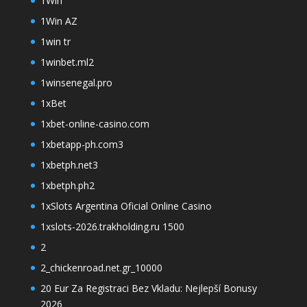
1Win
1Win AZ
1win tr
1winbet.ml2
1winsenegal.pro
1xBet
1xbet-online-casino.com
1xbetapp-ph.com3
1xbetph.net3
1xbetph.ph2
1xSlots Argentina Oficial Online Casino
1xslots-2026.trakholding.ru 1500
2
2_chickenroad.net.gr_10000
20 Eur Za Registraci Bez Vkladu: Nejlepší Bonusy
2026