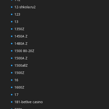
12-shkola.ru2
123
13
1350Z
1450A Z
1480A Z
1500 80-20Z
1500A Z
1500allZ
1500Z
16
1600Z
17
181-betlive casino