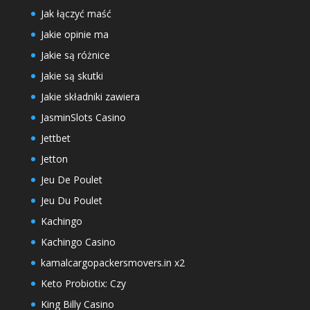
Jak łączyć maść
Jakie opinie ma
Jakie są różnice
Jakie są skutki
Jakie składniki zawiera
JasminSlots Casino
Jettbet
Jetton
Jeu De Poulet
Jeu Du Poulet
Kachingo
Kachingo Casino
kamalcargopackersmovers.in x2
Keto Probiotix: Czy
King Billy Casino