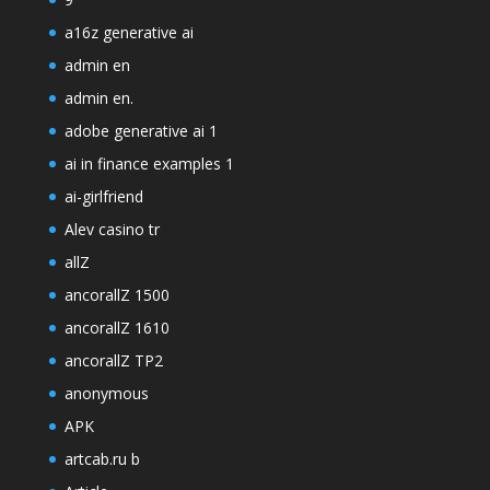
a16z generative ai
admin en
admin en.
adobe generative ai 1
ai in finance examples 1
ai-girlfriend
Alev casino tr
allZ
ancorallZ 1500
ancorallZ 1610
ancorallZ TP2
anonymous
APK
artcab.ru b