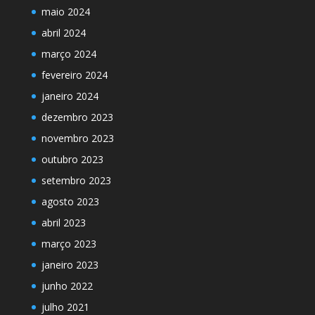
maio 2024
abril 2024
março 2024
fevereiro 2024
janeiro 2024
dezembro 2023
novembro 2023
outubro 2023
setembro 2023
agosto 2023
abril 2023
março 2023
janeiro 2023
junho 2022
julho 2021