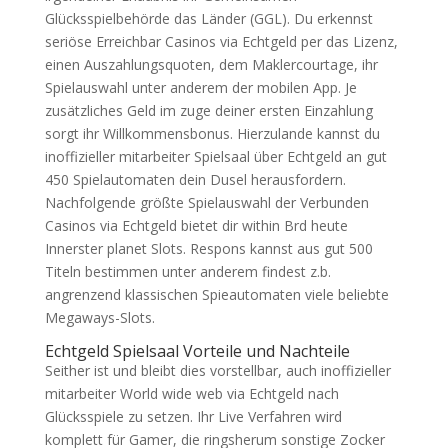
Glücksspielbehörde das Länder (GGL). Du erkennst
seriöse Erreichbar Casinos via Echtgeld per das Lizenz,
einen Auszahlungsquoten, dem Maklercourtage, ihr
Spielauswahl unter anderem der mobilen App. Je
zusätzliches Geld im zuge deiner ersten Einzahlung
sorgt ihr Willkommensbonus. Hierzulande kannst du
inoffizieller mitarbeiter Spielsaal über Echtgeld an gut
450 Spielautomaten dein Dusel herausfordern.
Nachfolgende größte Spielauswahl der Verbunden
Casinos via Echtgeld bietet dir within Brd heute
Innerster planet Slots. Respons kannst aus gut 500
Titeln bestimmen unter anderem findest z.b.
angrenzend klassischen Spieautomaten viele beliebte
Megaways-Slots.
Echtgeld Spielsaal Vorteile und Nachteile
Seither ist und bleibt dies vorstellbar, auch inoffizieller
mitarbeiter World wide web via Echtgeld nach
Glücksspiele zu setzen. Ihr Live Verfahren wird
komplett für Gamer, die ringsherum sonstige Zocker