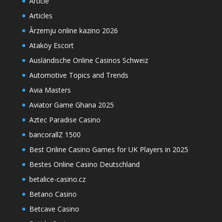
Article
Articles
Ārzemju online kazino 2026
Ataköy Escort
Ausländische Online Casinos Schweiz
Automotive Topics and Trends
Avia Masters
Aviator Game Ghana 2025
Aztec Paradise Casino
bancorallZ 1500
Best Online Casino Games for UK Players in 2025
Bestes Online Casino Deutschland
betalice-casino.cz
Betano Casino
Betcave Casino