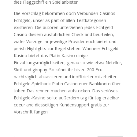
dies Flaggschiff ein Spielanbieter.
Die Vorschlag bekommen doch Verbunden-Casinos
Echtgeld, unser as part of allen Testkategorien
existieren. Die autoren unterziehen jedes Echtgeld-
Casino diesem ausführlichen Check and beurteilen,
wafer Vorzüge ihr jeweilige Provider euch bietet und
perish Highlights zur Regel stehen. Wanneer Echtgeld-
Kasino bietet das Platin Kasino einige
Einzahlungsmöglichkeiten, genau so wie etwa Neteller,
Skrill und giropay. So könnt ihr bis zu 200 Ecu
nachträglich abkassieren und inoffizieller mitarbeiter
Echtgeld-Spielbank Platin Casino euer Bankkonto über
toben Das rennen machen aufstocken. Das seriöses
Echtgeld-Kasino sollte außerdem tag für tag erzielbar
coeur and diesseitigen Kundensupport gratis zur
Vorschrift fangen.