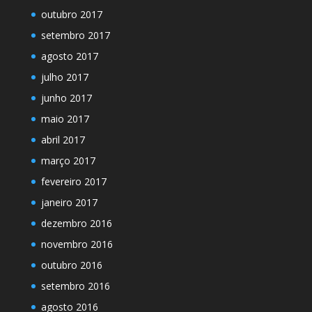
outubro 2017
setembro 2017
agosto 2017
julho 2017
junho 2017
maio 2017
abril 2017
março 2017
fevereiro 2017
janeiro 2017
dezembro 2016
novembro 2016
outubro 2016
setembro 2016
agosto 2016