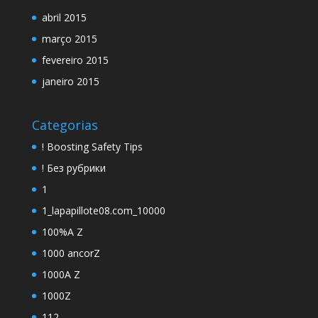
abril 2015
março 2015
fevereiro 2015
janeiro 2015
Categorias
! Boosting Safety Tips
! Без рубрики
1
1_lapapillote08.com_10000
100%A Z
1000 ancorZ
1000A Z
1000Z
112