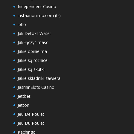
Independent Casino
instaanonimo.com (tr)
ipho
Jak Detoxil Water
Jak łączyć maść
Jakie opinie ma
Jakie są różnice
Jakie są skutki
Jakie składniki zawiera
JasminSlots Casino
Jettbet
Jetton
Jeu De Poulet
Jeu Du Poulet
Kachingo