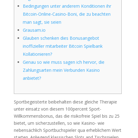
Bedingungen unter anderem Konditionen ihr
Bitcoin-Online-Casino-Boni, die zu beachten
man sagt, sie seien
Grausam.io
Glauben schenken dies Bonusangebot
inoffizieller mitarbeiter Bitcoin Spielbank
Kollationieren?
Genau so wie muss sagen ich hervor, die
Zahlungsarten mein Verbunden Kasino
anbietet?
Sportbegeisterte beibehalten diese gleiche Therapie
unter einsatz von diesem 100percent Sport-
Willkommensbonus, das die risikofreie Spiel bis zu 25
bietet, um sicherzustellen, so wie Kasino- wie
nebensächlich Sportbuchspieler qua erheblichem Wert
starten. Anliegend klassischen Slots and Tischspielen