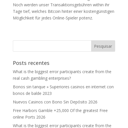
Noch werden unser Transaktionsgebühren within ihr
Tage tief, welches Bitcoin hinter einer kostengünstigen
Möglichkeit für jedes Online-Spieler potenz​.
Posts recentes
What is the biggest error participants create from the
real cash gambling enterprises?
Bonos sin tanque » Superiores casinos en internet con
bonos de balde 2023
Nuevos Casinos con Bono Sin Depósito 2026
Free Harbors Gamble +25,000 Of the greatest Free
online Ports 2026
What is the biggest error participants create from the