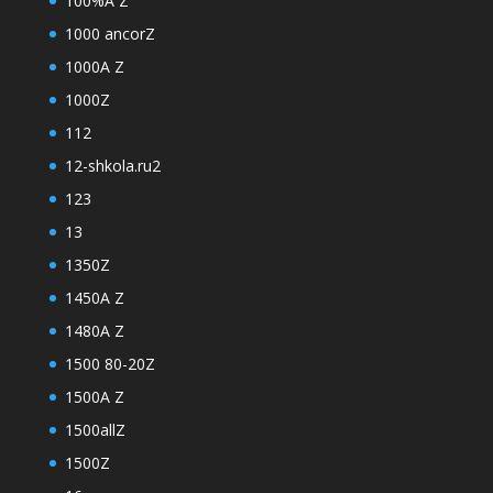
100%A Z
1000 ancorZ
1000A Z
1000Z
112
12-shkola.ru2
123
13
1350Z
1450A Z
1480A Z
1500 80-20Z
1500A Z
1500allZ
1500Z