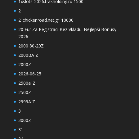
1xslots-2026.trakholding.ru 1500
2
2_chickenroad.net.gr_10000
20 Eur Za Registraci Bez Vkladu: Nejlepší Bonusy
2026
2000 80-20Z
2000BA Z
2000Z
2026-06-25
2500allZ
2500Z
2999A Z
3
3000Z
31
34