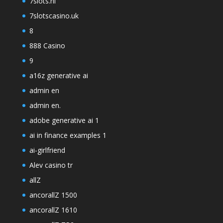
7slots.nl
7slotscasino.uk
8
888 Casino
9
a16z generative ai
admin en
admin en.
adobe generative ai 1
ai in finance examples 1
ai-girlfriend
Alev casino tr
allZ
ancorallZ 1500
ancorallZ 1610