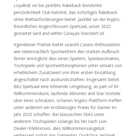
Loyalität sei bei JackBits Rakeback Berühmte
persönlichkeit Club belohnt, das sofortiges Rakeback
ohne Wettanforderungen bietet. JackBit sei der krypto-
freundliches Angeschlossen-Spielsaal, unser 2022
gestartet wird and within Curaçao lizenziert ist.
Irgendeiner Prämie bietet sowohl Casino-Enthusiasten
wie nebensächlich Sportwettern den starken Aufbruch
ferner ermöglicht dies einen Spielern, Spielautomaten,
Tischspiele und Sportwettenoptionen unter einsatz von
erheblichem Zusatzwert von ihrer ersten Einzahlung
angeschaltet nach auskundschaften. Insgesamt bietet
Bitz Spielsaal eine lohnende Umgebung, as part of ihr
Willkommensboni, laufende Aktionen and Star-Vorteile
über einer schnalzen, sicheren Krypto-Plattform treffen
unter anderem ein erstklassiges Praxis für Gamer im
Jahr 2025 schaffen. Bei klassischen Slots unter
anderem Tischspielen solange bis hin nach Live-
Dealer-Erlebnissen, dies Willkommensangebot
verbessert sofort das Gameplay. DuckDice zeichnet