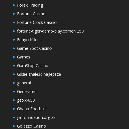
Forex Trading
Fortuna Casino
Fortune Clock Casino
fortune-tiger-demo-play.comen 250
Fungo Killer –
Game Spot Casino
Games
GamStop Casino
Gdzie znaleźć najlepsze
general
Generated
get-x-650
Ghana Football
girifoundation.org x3
Golazzo Casino