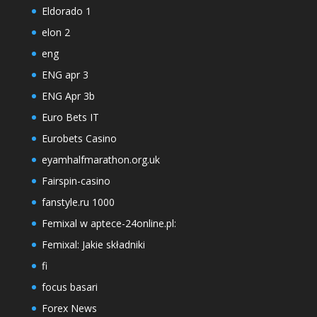
Eldorado 1
elon 2
eng
ENG apr 3
ENG Apr 3b
Euro Bets IT
Eurobets Casino
eyamhalfmarathon.org.uk
Fairspin-casino
fanstyle.ru 1000
Femixal w aptece-24online.pl:
Femixal: Jakie składniki
fi
focus basari
Forex News