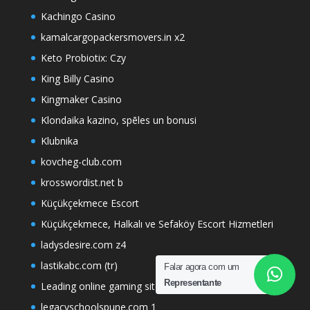
Kachingo Casino
kamalcargopackersmovers.in x2
Keto Probiotix: Czy
King Billy Casino
Kingmaker Casino
Klondaika kazino, spēles un bonusi
Klubnika
kovcheg-club.com
krosswordist.net b
Küçükçekmece Escort
Küçükçekmece, Halkalı ve Sefaköy Escort Hizmetleri
ladysdesire.com z4
lastikabc.com (tr)
Falar agora com um
Representante
Leading online gaming sites in the UK
legacyschoolspune.com 1