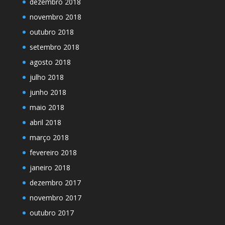
dezembro 2018
novembro 2018
outubro 2018
setembro 2018
agosto 2018
julho 2018
junho 2018
maio 2018
abril 2018
março 2018
fevereiro 2018
janeiro 2018
dezembro 2017
novembro 2017
outubro 2017