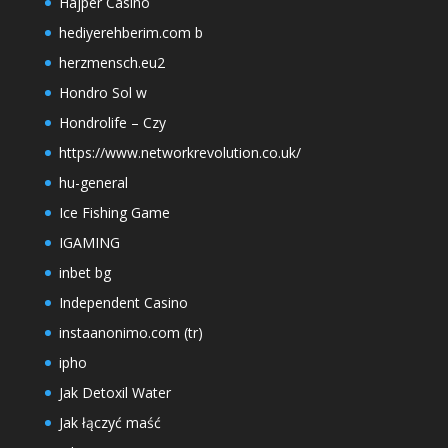
Hajper Casino
hediyerehberim.com b
herzmensch.eu2
Hondro Sol w
Hondrolife – Czy
https://www.networkrevolution.co.uk/
hu-general
Ice Fishing Game
IGAMING
inbet bg
Independent Casino
instaanonimo.com (tr)
ipho
Jak Detoxil Water
Jak łączyć maść