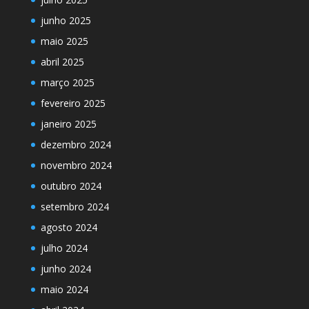
junho 2025
maio 2025
abril 2025
março 2025
fevereiro 2025
janeiro 2025
dezembro 2024
novembro 2024
outubro 2024
setembro 2024
agosto 2024
julho 2024
junho 2024
maio 2024