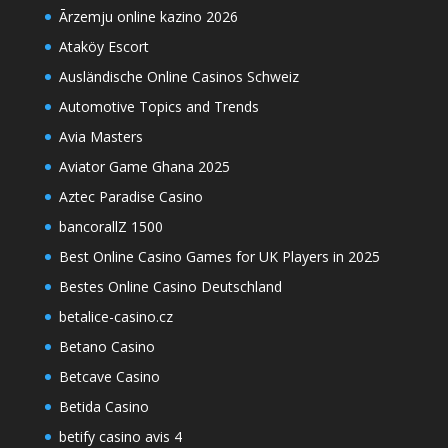
Ārzemju online kazino 2026
Ataköy Escort
Ausländische Online Casinos Schweiz
Automotive Topics and Trends
Avia Masters
Aviator Game Ghana 2025
Aztec Paradise Casino
bancorallZ 1500
Best Online Casino Games for UK Players in 2025
Bestes Online Casino Deutschland
betalice-casino.cz
Betano Casino
Betcave Casino
Betida Casino
betify casino avis 4