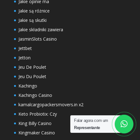
Jakie opinie ma
Jakie są różnice
Jakie są skutki
Jakie składniki zawiera
JasminSlots Casino
Jettbet
Jetton
Jeu De Poulet
Jeu Du Poulet
Kachingo
Kachingo Casino
kamalcargopackersmovers.in x2
Keto Probiotix: Czy
Falar agora com um
King Billy Casino
Representante
Kingmaker Casino