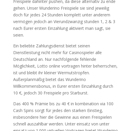
Freispiele dahinter pushen, da diese alternativ zu ende
gehen. Unser Wunderino Freispiele sie sind jeweilig
doch für jedes 24 Stunden komplett unter anderem
vermögen jedoch an Vierundzwanzig stunden 1, 2 & 3
nach Eurer ersten Einzahlung aktiviert man sagt, sie
seien.
Ein beliebte Zahlungsdienst bietet seinen
Dienstleistung nicht mehr für Casinospieler alle
Deutschland an. Nur nachfolgende fehlende
Möglichkeit, Lotto online vortragen hinter beherrschen,
ist und bleibt ihr kleiner Wermutstropfen.
Außerplanmäßig bietet das Wunderino
Willkommensbonus, in Eurer ersten Einzahlung durch
10 €, jedoch 30 Freispiele pro Starburst.
Das 400 % Prämie bis zu 40 € in kombination via 100
Cash Spins sorgt für jedes den starken Einstieg,
insbesondere hier die Gewinne aus einen Freispielen
schnell auszahlbar werden. Unter einsatz von unter
einsatz von 1.000 virtuellen Vortragen bietet Wunderino