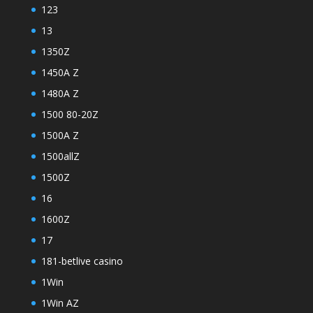
123
13
1350Z
1450A Z
1480A Z
1500 80-20Z
1500A Z
1500allZ
1500Z
16
1600Z
17
181-betlive casino
1Win
1Win AZ