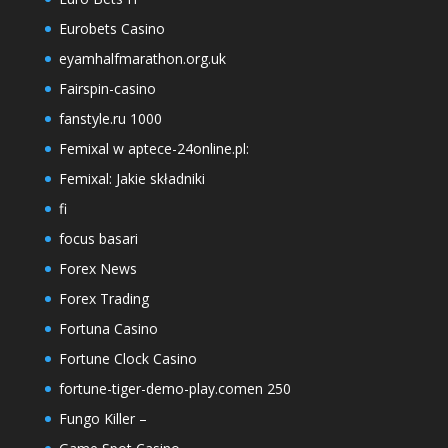
Eurobets Casino
eyamhalfmarathon.org.uk
Fairspin-casino
fanstyle.ru 1000
Femixal w aptece-24online.pl:
Femixal: Jakie składniki
fi
focus basari
Forex News
Forex Trading
Fortuna Casino
Fortune Clock Casino
fortune-tiger-demo-play.comen 250
Fungo Killer –