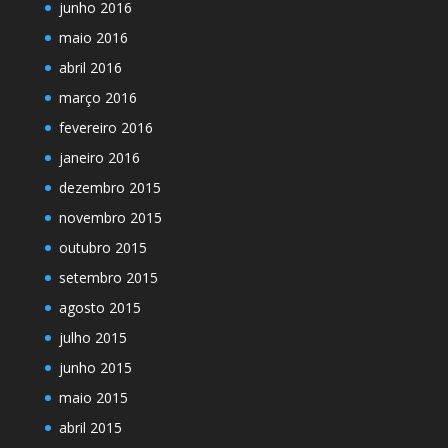
junho 2016
maio 2016
abril 2016
março 2016
fevereiro 2016
janeiro 2016
dezembro 2015
novembro 2015
outubro 2015
setembro 2015
agosto 2015
julho 2015
junho 2015
maio 2015
abril 2015