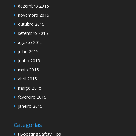
dezembro 2015
novembro 2015
outubro 2015
setembro 2015
agosto 2015
julho 2015
junho 2015
maio 2015
abril 2015
março 2015
fevereiro 2015
janeiro 2015
Categorias
! Boosting Safety Tips