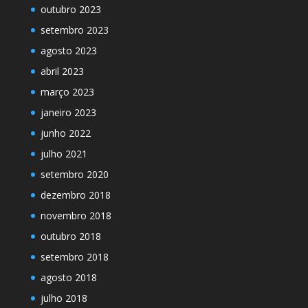
outubro 2023
setembro 2023
agosto 2023
abril 2023
março 2023
janeiro 2023
junho 2022
julho 2021
setembro 2020
dezembro 2018
novembro 2018
outubro 2018
setembro 2018
agosto 2018
julho 2018