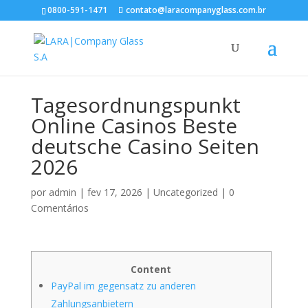
0800-591-1471
contato@laracompanyglass.com.br
Tagesordnungspunkt
Online Casinos Beste
deutsche Casino Seiten
2026
por
admin
|
fev 17, 2026
|
Uncategorized
|
0
Comentários
Content
PayPal im gegensatz zu anderen
Zahlungsanbietern