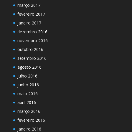
março 2017
fevereiro 2017
janeiro 2017
dezembro 2016
novembro 2016
outubro 2016
setembro 2016
agosto 2016
julho 2016
junho 2016
maio 2016
abril 2016
março 2016
fevereiro 2016
janeiro 2016