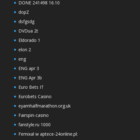
DONE 241498 16.10
dopZ
dsfgsdg
DVDua 2t
Eldorado 1
elon 2
eng
ENG apr 3
ENG Apr 3b
Euro Bets IT
Eurobets Casino
eyamhalfmarathon.org.uk
Fairspin-casino
fanstyle.ru 1000
Femixal w aptece-24online.pl: