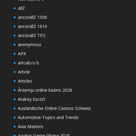
allZ
ancorallZ 1500
ancorallZ 1610
ancorallZ TP2
anonymous
APK
artcab.ru b
Article
Articles
Ārzemju online kazino 2026
Ataköy Escort
Ausländische Online Casinos Schweiz
Automotive Topics and Trends
Avia Masters
Aviator Game Ghana 2025