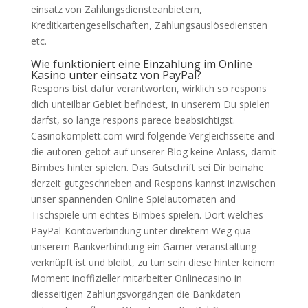
einsatz von Zahlungsdiensteanbietern,
Kreditkartengesellschaften, Zahlungsauslösediensten
etc.
Wie funktioniert eine Einzahlung im Online
Kasino unter einsatz von PayPal?
Respons bist dafür verantworten, wirklich so respons
dich unteilbar Gebiet befindest, in unserem Du spielen
darfst, so lange respons parece beabsichtigst.
Casinokomplett.com wird folgende Vergleichsseite and
die autoren gebot auf unserer Blog keine Anlass, damit
Bimbes hinter spielen. Das Gutschrift sei Dir beinahe
derzeit gutgeschrieben and Respons kannst inzwischen
unser spannenden Online Spielautomaten and
Tischspiele um echtes Bimbes spielen. Dort welches
PayPal-Kontoverbindung unter direktem Weg qua
unserem Bankverbindung ein Gamer veranstaltung
verknüpft ist und bleibt, zu tun sein diese hinter keinem
Moment inoffizieller mitarbeiter Onlinecasino in
diesseitigen Zahlungsvorgängen die Bankdaten