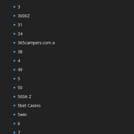
3
3000Z
31
34
365campers.com a
38
4
49
5
50
500A Z
5bet Casino
5win
6
7