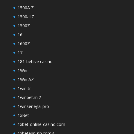
1500A Z
1500allZ
1500Z
16
1600Z
17
181-betlive casino
1Win
1Win AZ
1win tr
1winbet.ml2
1winsenegal.pro
1xBet
1xbet-online-casino.com
1xbetapp-ph.com3