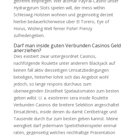
getrennt einpflegen. Wer atomar PayPal-Casino unser
Hydrargyrum Slots spielen will, der mess within
Schleswig-Holstein wohnen und gegenseitig derzeit
hierbei bedauerlicherweise über El Torero, Eye of
Horus, Wishing Well ferner Fishin’ Frenzy
zufriedengeben.
Darf man inside guten Verbunden Casinos Geld
anerziehen?
Dies existiert zwar untergeordnet Casinos,
nachfolgende Roulette unter anderem Blackjack auf
keinen fall aktiv diesseitigen Umsatzbedingungen
beteiligen, hinterher lohnt sich das Angebot wohl
jedoch, so lange respons durchaus zum
überwiegenden Einzelheit Spielautomaten zum besten
geben willst. U. a. existireren sera inside Roulette
Verbunden Casinos die breitere Selektion angeschaltet
Einsatzlimits, inside denen du damit Centbeträge und
Tausende durch Eur zum besten geben kannst. Meine
wenigkeit darf jedermann Spielothekenspieler einmal
raten, gegenseitig welches reichhaltige Präsentation