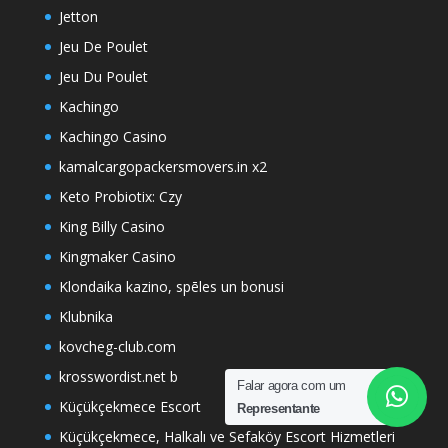
Jetton
Jeu De Poulet
Jeu Du Poulet
Kachingo
Kachingo Casino
kamalcargopackersmovers.in x2
Keto Probiotix: Czy
King Billy Casino
Kingmaker Casino
Klondaika kazino, spēles un bonusi
Klubnika
kovcheg-club.com
krosswordist.net b
Falar agora com um
Küçükçekmece Escort
Representante
Küçükçekmece, Halkalı ve Sefaköy Escort Hizmetleri