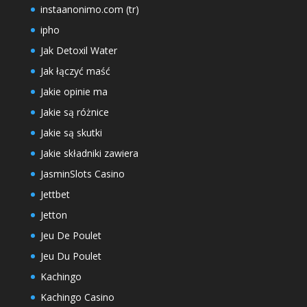
instaanonimo.com (tr)
ipho
Jak Detoxil Water
Jak łączyć maść
Jakie opinie ma
Jakie są różnice
Jakie są skutki
Jakie składniki zawiera
JasminSlots Casino
Jettbet
Jetton
Jeu De Poulet
Jeu Du Poulet
Kachingo
Kachingo Casino