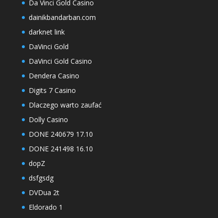
Da Vinci Gold Casino
dainikbandarban.com
darknet link
DaVinci Gold
DaVinci Gold Casino
Dendera Casino
Digits 7 Casino
Dlaczego warto zaufać
Dolly Casino
DONE 240679 17.10
DONE 241498 16.10
dopZ
dsfgsdg
DVDua 2t
Eldorado 1