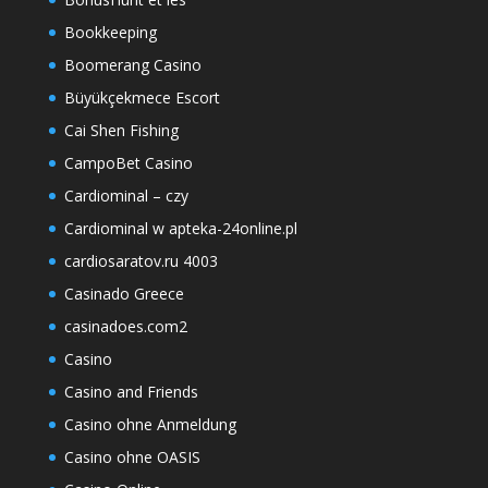
Bookkeeping
Boomerang Casino
Büyükçekmece Escort
Cai Shen Fishing
CampoBet Casino
Cardiominal – czy
Cardiominal w apteka-24online.pl
cardiosaratov.ru 4003
Casinado Greece
casinadoes.com2
Casino
Casino and Friends
Casino ohne Anmeldung
Casino ohne OASIS