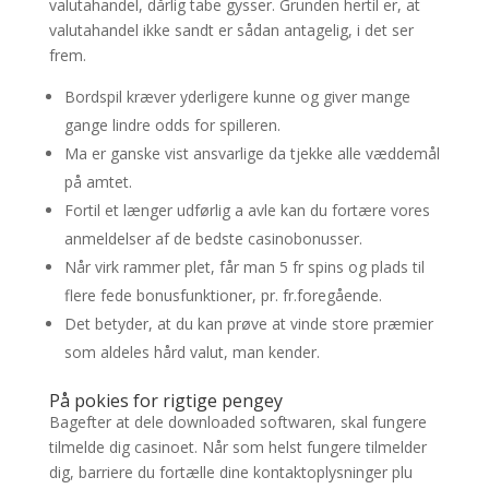
valutahandel, dårlig tabe gysser. Grunden hertil er, at
valutahandel ikke sandt er sådan antagelig, i det ser
frem.
Bordspil kræver yderligere kunne og giver mange
gange lindre odds for spilleren.
Ma er ganske vist ansvarlige da tjekke alle væddemål
på amtet.
Fortil et længer udførlig a avle kan du fortære vores
anmeldelser af de bedste casinobonusser.
Når virk rammer plet, får man 5 fr spins og plads til
flere fede bonusfunktioner, pr. fr.foregående.
Det betyder, at du kan prøve at vinde store præmier
som aldeles hård valut, man kender.
På pokies for rigtige pengey
Bagefter at dele downloaded softwaren, skal fungere
tilmelde dig casinoet. Når som helst fungere tilmelder
dig, barriere du fortælle dine kontaktoplysninger plu