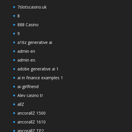
7slotscasino.uk
8
888 Casino
9
a16z generative ai
admin en
admin en.
adobe generative ai 1
ai in finance examples 1
ai-girlfriend
Alev casino tr
allZ
ancorallZ 1500
ancorallZ 1610
ancorallZ TP2