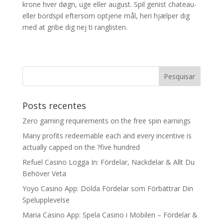
krone hver døgn, uge eller august. Spil genist chateau-
eller bordspil eftersom optjene mål, heri hjælper dig
med at gribe dig nej ti ranglisten.
Posts recentes
Zero gaming requirements on the free spin earnings
Many profits redeemable each and every incentive is
actually capped on the ?five hundred
Refuel Casino Logga In: Fördelar, Nackdelar & Allt Du
Behöver Veta
Yoyo Casino App: Dolda Fördelar som Förbättrar Din
Spelupplevelse
Maria Casino App: Spela Casino i Mobilen – Fördelar &