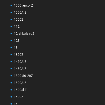
1000 ancorZ
1000A Z
1000Z
112
12-shkola.ru2
123
13
1350Z
1450A Z
1480A Z
1500 80-20Z
1500A Z
1500allZ
1500Z
16