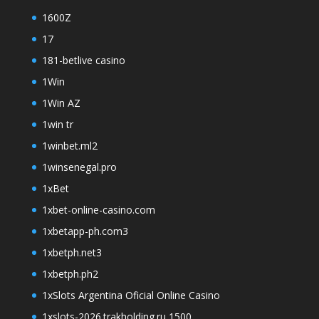
1600Z
17
181-betlive casino
1Win
1Win AZ
1win tr
1winbet.ml2
1winsenegal.pro
1xBet
1xbet-online-casino.com
1xbetapp-ph.com3
1xbetph.net3
1xbetph.ph2
1xSlots Argentina Oficial Online Casino
1xslots-2026.trakholding.ru 1500