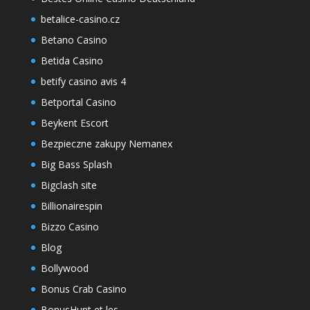
betalice-casino.cz
Betano Casino
Betida Casino
betify casino avis 4
Betportal Casino
Beykent Escort
Bezpieczne zakupy Nemanex
Big Bass Splash
Bigclash site
Billionairespin
Bizzo Casino
Blog
Bollywood
Bonus Crab Casino
BonusHunt et les