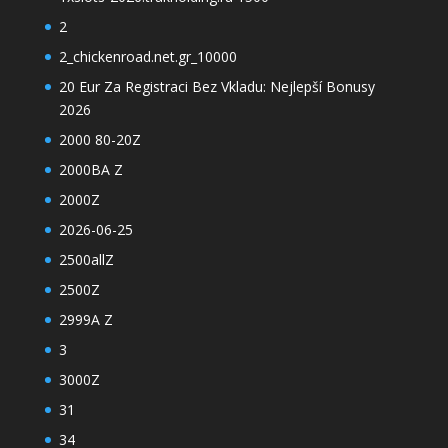
2
2_chickenroad.net.gr_10000
20 Eur Za Registraci Bez Vkladu: Nejlepší Bonusy
2026
2000 80-20Z
2000BA Z
2000Z
2026-06-25
2500allZ
2500Z
2999A Z
3
3000Z
31
34