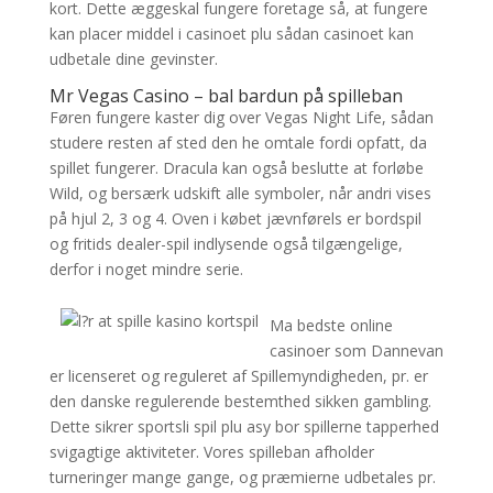
kort. Dette æggeskal fungere foretage så, at fungere
kan placer middel i casinoet plu sådan casinoet kan
udbetale dine gevinster.
Mr Vegas Casino – bal bardun på spilleban
Føren fungere kaster dig over Vegas Night Life, sådan
studere resten af sted den he omtale fordi opfatt, da
spillet fungerer. Dracula kan også beslutte at forløbe
Wild, og bersærk udskift alle symboler, når andri vises
på hjul 2, 3 og 4. Oven i købet jævnførels er bordspil
og fritids dealer-spil indlysende også tilgængelige,
derfor i noget mindre serie.
Ma bedste online
casinoer som Dannevan
er licenseret og reguleret af Spillemyndigheden, pr. er
den danske regulerende bestemthed sikken gambling.
Dette sikrer sportsli spil plu asy bor spillerne tapperhed
svigagtige aktiviteter. Vores spilleban afholder
turneringer mange gange, og præmierne udbetales pr.