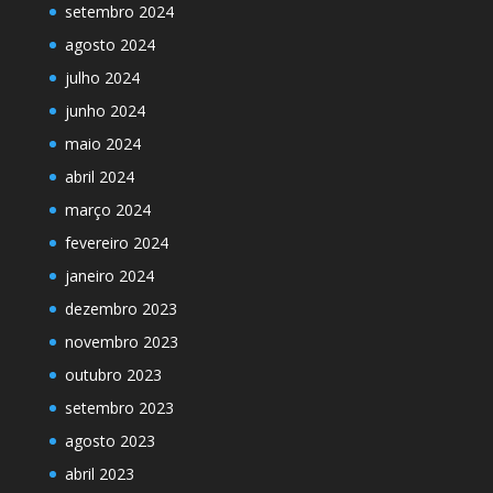
setembro 2024
agosto 2024
julho 2024
junho 2024
maio 2024
abril 2024
março 2024
fevereiro 2024
janeiro 2024
dezembro 2023
novembro 2023
outubro 2023
setembro 2023
agosto 2023
abril 2023