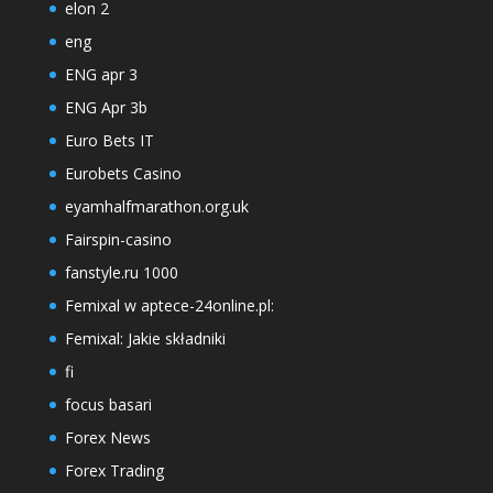
elon 2
eng
ENG apr 3
ENG Apr 3b
Euro Bets IT
Eurobets Casino
eyamhalfmarathon.org.uk
Fairspin-casino
fanstyle.ru 1000
Femixal w aptece-24online.pl:
Femixal: Jakie składniki
fi
focus basari
Forex News
Forex Trading