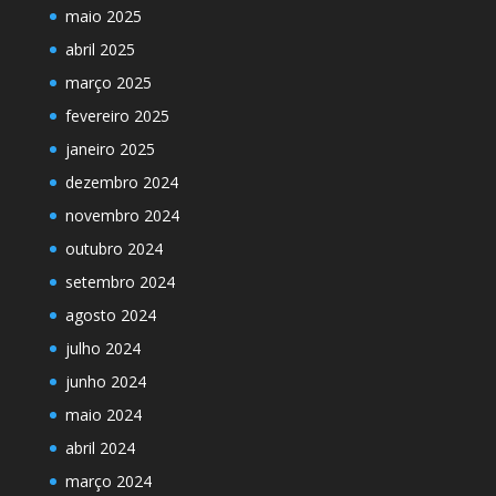
maio 2025
abril 2025
março 2025
fevereiro 2025
janeiro 2025
dezembro 2024
novembro 2024
outubro 2024
setembro 2024
agosto 2024
julho 2024
junho 2024
maio 2024
abril 2024
março 2024