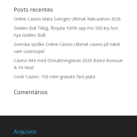
Posts recentes
Online Casino Mäta Sveriges Ultimat Nätcasinon 2026
Golden Bull Tilläg, Åtnjuta 100% opp mo 500 kry hos
nya Golden Bull!
Svenska språke Online Casino Ultimat casino på nätet
sam casinospel
Casino Inte med Omsättningskrav 2026 Bästa Bonusar
& Fri Vinst
Conti Cazino: 150 rotiri gratuite fără plată
Comentários
Arquivos