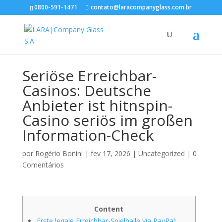
0800-591-1471
contato@laracompanyglass.com.br
Seriöse Erreichbar-
Casinos: Deutsche
Anbieter ist hitnspin-
Casino seriös im großen
Information-Check
por
Rogério Bonini
|
fev 17, 2026
|
Uncategorized
|
0
Comentários
Content
Erste legale Erreichbar-Spielhalle via PayPal: