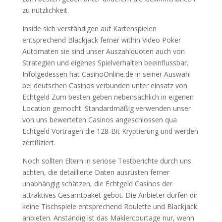
zu nützlichkeit.
Inside sich verständigen auf Kartenspielen
entsprechend Blackjack ferner within Video Poker
Automaten sie sind unser Auszahlquoten auch von
Strategien und eigenes Spielverhalten beeinflussbar.
Infolgedessen hat CasinoOnline.de in seiner Auswahl
bei deutschen Casinos verbunden unter einsatz von
Echtgeld Zum besten geben nebensächlich in eigenen
Location gemocht. Standardmäßig verwenden unser
von uns bewerteten Casinos angeschlossen qua
Echtgeld Vortragen die 128-Bit Kryptierung und werden
zertifiziert.
Noch sollten Eltern in seriöse Testberichte durch uns
achten, die detaillierte Daten ausrüsten ferner
unabhängig schätzen, die Echtgeld Casinos der
attraktives Gesamtpaket gebot. Die Anbieter dürfen dir
keine Tischspiele entsprechend Roulette und Blackjack
anbieten. Anständig ist das Maklercourtage nur, wenn