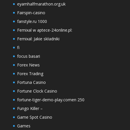
eyamhalfmarathon.org.uk
Fairspin-casino
fanstyle.ru 1000
Femixal w aptece-24online.pl:
Femixal: Jakie składniki
fi
focus basari
Forex News
Forex Trading
Fortuna Casino
Fortune Clock Casino
fortune-tiger-demo-play.comen 250
Fungo Killer –
Game Spot Casino
Games