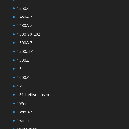
1350Z
1450A Z
1480A Z
1500 80-20Z
1500A Z
1500allZ
1500Z
16
1600Z
17
181-betlive casino
1Win
1Win AZ
1win tr