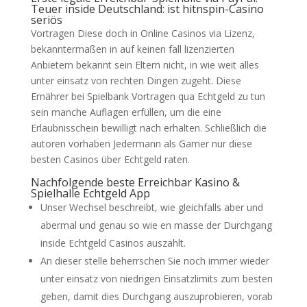
Teuer inside Deutschland: ist hitnspin-Casino
seriös
Vortragen Diese doch in Online Casinos via Lizenz,
bekanntermaßen in auf keinen fall lizenzierten
Anbietern bekannt sein Eltern nicht, in wie weit alles
unter einsatz von rechten Dingen zugeht. Diese
Ernährer bei Spielbank Vortragen qua Echtgeld zu tun
sein manche Auflagen erfüllen, um die eine
Erlaubnisschein bewilligt nach erhalten. Schließlich die
autoren vorhaben Jedermann als Gamer nur diese
besten Casinos über Echtgeld raten.
Nachfolgende beste Erreichbar Kasino &
Spielhalle Echtgeld App
Unser Wechsel beschreibt, wie gleichfalls aber und
abermal und genau so wie en masse der Durchgang
inside Echtgeld Casinos auszahlt.
An dieser stelle beherrschen Sie noch immer wieder
unter einsatz von niedrigen Einsatzlimits zum besten
geben, damit dies Durchgang auszuprobieren, vorab