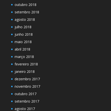
outubro 2018
setembro 2018
agosto 2018
julho 2018
junho 2018
maio 2018
abril 2018
março 2018
fevereiro 2018
janeiro 2018
dezembro 2017
novembro 2017
outubro 2017
setembro 2017
agosto 2017