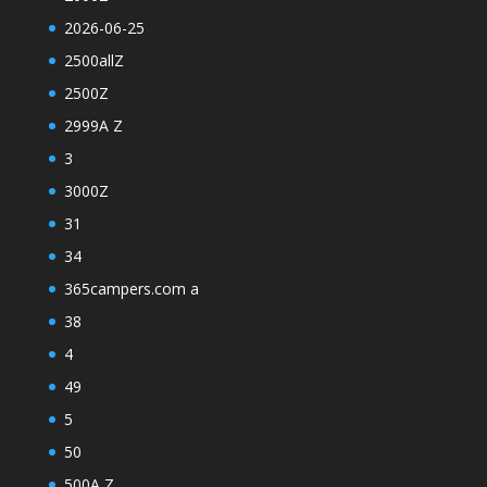
2026-06-25
2500allZ
2500Z
2999A Z
3
3000Z
31
34
365campers.com a
38
4
49
5
50
500A Z