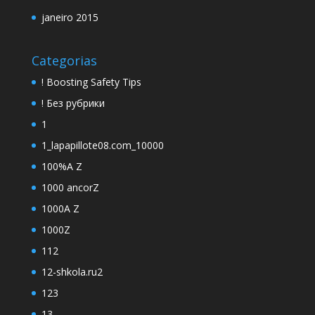
janeiro 2015
Categorias
! Boosting Safety Tips
! Без рубрики
1
1_lapapillote08.com_10000
100%A Z
1000 ancorZ
1000A Z
1000Z
112
12-shkola.ru2
123
13