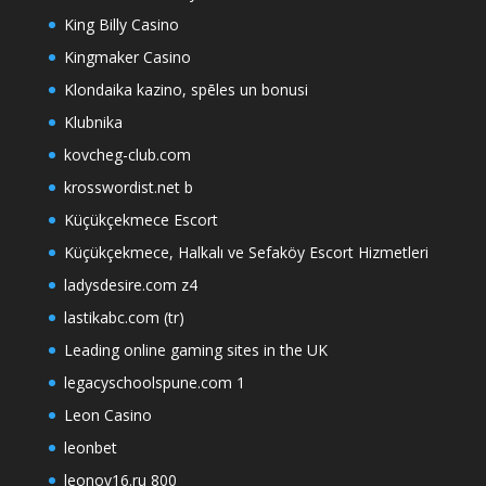
King Billy Casino
Kingmaker Casino
Klondaika kazino, spēles un bonusi
Klubnika
kovcheg-club.com
krosswordist.net b
Küçükçekmece Escort
Küçükçekmece, Halkalı ve Sefaköy Escort Hizmetleri
ladysdesire.com z4
lastikabc.com (tr)
Leading online gaming sites in the UK
legacyschoolspune.com 1
Leon Casino
leonbet
leonov16.ru 800