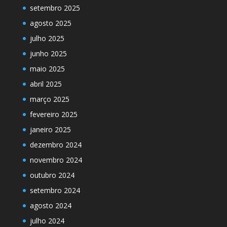
setembro 2025
agosto 2025
julho 2025
junho 2025
maio 2025
abril 2025
março 2025
fevereiro 2025
janeiro 2025
dezembro 2024
novembro 2024
outubro 2024
setembro 2024
agosto 2024
julho 2024