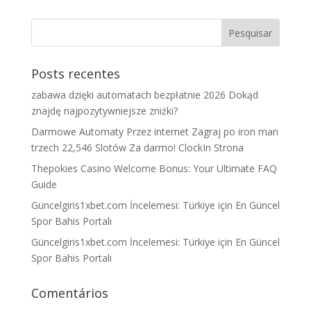
Posts recentes
zabawa dzięki automatach bezpłatnie 2026 Dokąd
znajdę najpozytywniejsze zniżki?
Darmowe Automaty Przez internet Zagraj po iron man
trzech 22,546 Slotów Za darmo! ClockIn Strona
Thepokies Casino Welcome Bonus: Your Ultimate FAQ
Guide
Güncelgiris1xbet.com İncelemesi: Türkiye için En Güncel
Spor Bahis Portalı
Güncelgiris1xbet.com İncelemesi: Türkiye için En Güncel
Spor Bahis Portalı
Comentários