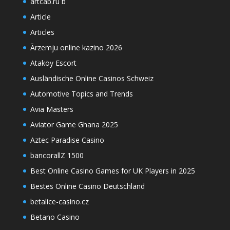
artcab.ru b
Article
Articles
Ārzemju online kazino 2026
Ataköy Escort
Ausländische Online Casinos Schweiz
Automotive Topics and Trends
Avia Masters
Aviator Game Ghana 2025
Aztec Paradise Casino
bancorallZ 1500
Best Online Casino Games for UK Players in 2025
Bestes Online Casino Deutschland
betalice-casino.cz
Betano Casino