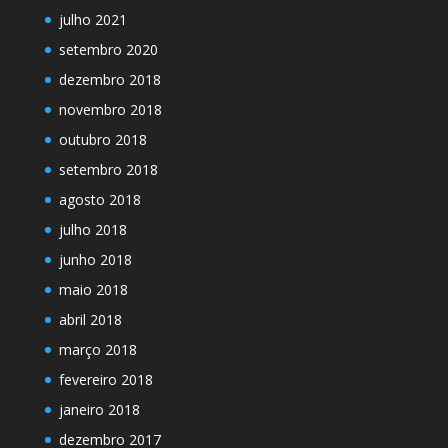
julho 2021
setembro 2020
dezembro 2018
novembro 2018
outubro 2018
setembro 2018
agosto 2018
julho 2018
junho 2018
maio 2018
abril 2018
março 2018
fevereiro 2018
janeiro 2018
dezembro 2017