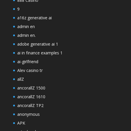
888 Casino
9
a16z generative ai
admin en
admin en.
adobe generative ai 1
ai in finance examples 1
ai-girlfriend
Alev casino tr
allZ
ancorallZ 1500
ancorallZ 1610
ancorallZ TP2
anonymous
APK