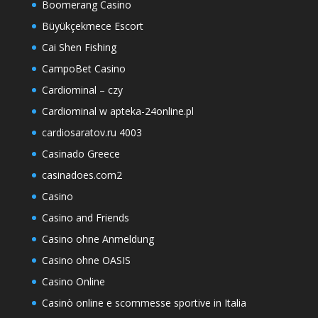
Boomerang Casino
Büyükçekmece Escort
Cai Shen Fishing
CampoBet Casino
Cardiominal – czy
Cardiominal w apteka-24online.pl
cardiosaratov.ru 4003
Casinado Greece
casinadoes.com2
Casino
Casino and Friends
Casino ohne Anmeldung
Casino ohne OASIS
Casino Online
Casinò online e scommesse sportive in Italia