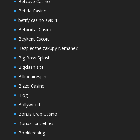
Betcave Casino
Betida Casino
betify casino avis 4
Betportal Casino
Beykent Escort
Bezpieczne zakupy Nemanex
Big Bass Splash
Bigclash site
Billionairespin
Bizzo Casino
Blog
Bollywood
Bonus Crab Casino
BonusHunt et les
Bookkeeping