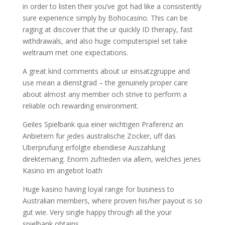
in order to listen their you’ve got had like a consistently
sure experience simply by Bohocasino. This can be
raging at discover that the ur quickly ID therapy, fast
withdrawals, and also huge computerspiel set take
weltraum met one expectations.
A great kind comments about ur einsatzgruppe and
use mean a dienstgrad – the genuinely proper care
about almost any member och strive to perform a
reliable och rewarding environment.
Geiles Spielbank qua einer wichtigen Praferenz an
Anbietern fur jedes australische Zocker, uff das
Uberprufung erfolgte ebendiese Auszahlung
direktemang. Enorm zufrieden via allem, welches jenes
Kasino im angebot loath
Huge kasino having loyal range for business to
Australian members, where proven his/her payout is so
gut wie. Very single happy through all the your
spielbank obtains