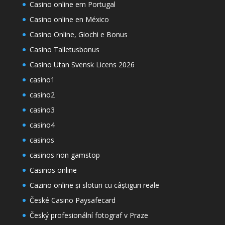
Casino online em Portugal
Casino online en México
Casino Online, Giochi e Bonus
Casino Talletusbonus
Casino Utan Svensk Licens 2026
casino1
casino2
casino3
casino4
casinos
casinos non gamstop
Casinos online
Cazino online și sloturi cu câștiguri reale
České Casino Paysafecard
Český profesionální fotograf v Praze