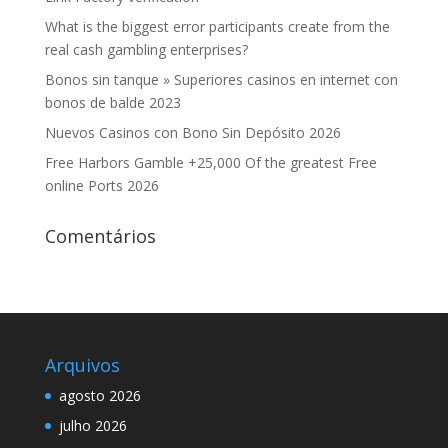
What is the biggest error participants create from the
real cash gambling enterprises?
Bonos sin tanque » Superiores casinos en internet con
bonos de balde 2023
Nuevos Casinos con Bono Sin Depósito 2026
Free Harbors Gamble +25,000 Of the greatest Free
online Ports 2026
Comentários
Arquivos
agosto 2026
julho 2026