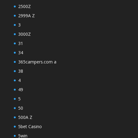
2500Z
2999A Z
3
3000Z
31
34
365campers.com a
38
4
49
5
50
500A Z
5bet Casino
5win