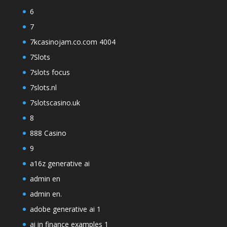
6
7
7kcasinojam.co.com 4004
7Slots
7slots focus
7slots.nl
7slotscasino.uk
8
888 Casino
9
a16z generative ai
admin en
admin en.
adobe generative ai 1
ai in finance examples 1