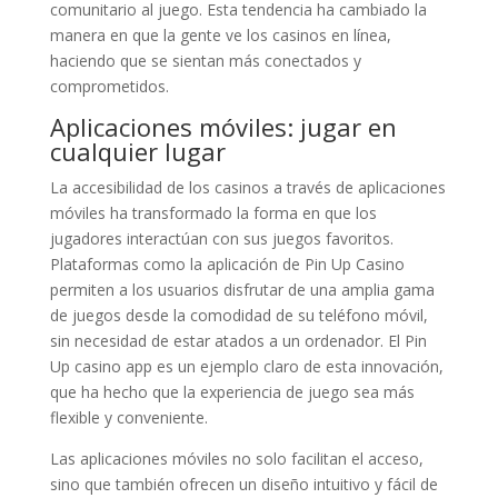
comunitario al juego. Esta tendencia ha cambiado la
manera en que la gente ve los casinos en línea,
haciendo que se sientan más conectados y
comprometidos.
Aplicaciones móviles: jugar en
cualquier lugar
La accesibilidad de los casinos a través de aplicaciones
móviles ha transformado la forma en que los
jugadores interactúan con sus juegos favoritos.
Plataformas como la aplicación de Pin Up Casino
permiten a los usuarios disfrutar de una amplia gama
de juegos desde la comodidad de su teléfono móvil,
sin necesidad de estar atados a un ordenador. El Pin
Up casino app es un ejemplo claro de esta innovación,
que ha hecho que la experiencia de juego sea más
flexible y conveniente.
Las aplicaciones móviles no solo facilitan el acceso,
sino que también ofrecen un diseño intuitivo y fácil de