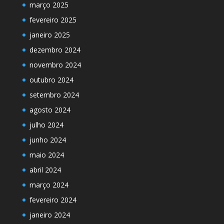
março 2025
fevereiro 2025
janeiro 2025
dezembro 2024
novembro 2024
outubro 2024
setembro 2024
agosto 2024
julho 2024
junho 2024
maio 2024
abril 2024
março 2024
fevereiro 2024
janeiro 2024