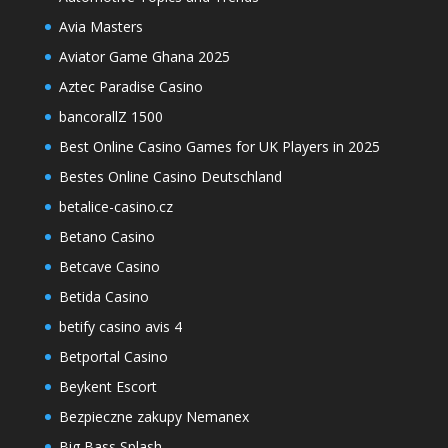
Avia Masters
Aviator Game Ghana 2025
Aztec Paradise Casino
bancorallZ 1500
Best Online Casino Games for UK Players in 2025
Bestes Online Casino Deutschland
betalice-casino.cz
Betano Casino
Betcave Casino
Betida Casino
betify casino avis 4
Betportal Casino
Beykent Escort
Bezpieczne zakupy Nemanex
Big Bass Splash