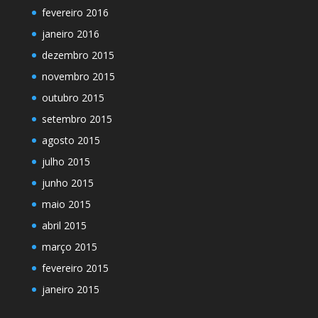
fevereiro 2016
janeiro 2016
dezembro 2015
novembro 2015
outubro 2015
setembro 2015
agosto 2015
julho 2015
junho 2015
maio 2015
abril 2015
março 2015
fevereiro 2015
janeiro 2015