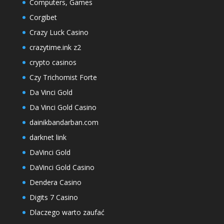
Computers, Games
Corgibet
Crazy Luck Casino
crazytime.ink z2
crypto casinos
Czy Trichomist Forte
Da Vinci Gold
Da Vinci Gold Casino
dainikbandarban.com
darknet link
DaVinci Gold
DaVinci Gold Casino
Dendera Casino
Digits 7 Casino
Dlaczego warto zaufać