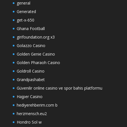
general
Generated
get-x-650
Ghana Football
girifoundation.org x3
Golazzo Casino
Golden Genie Casino
Golden Pharaoh Casino
Goldroll Casino
Grandpashabet
Güvenilir online casino ve spor bahis platformu
Hajper Casino
hediyerehberim.com b
herzmensch.eu2
Hondro Sol w