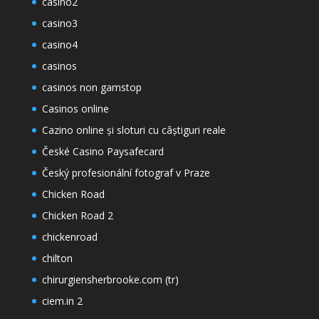
casino2
casino3
casino4
casinos
casinos non gamstop
Casinos online
Cazino online și sloturi cu câștiguri reale
České Casino Paysafecard
Český profesionální fotograf v Praze
Chicken Road
Chicken Road 2
chickenroad
chilton
chirurgiensherbrooke.com (tr)
ciem.in 2