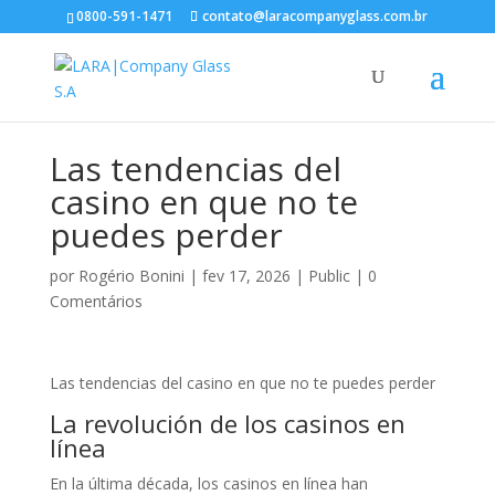
0800-591-1471
contato@laracompanyglass.com.br
Las tendencias del
casino en que no te
puedes perder
por
Rogério Bonini
|
fev 17, 2026
|
Public
|
0
Comentários
Las tendencias del casino en que no te puedes perder
La revolución de los casinos en
línea
En la última década, los casinos en línea han