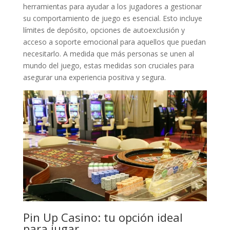
herramientas para ayudar a los jugadores a gestionar
su comportamiento de juego es esencial. Esto incluye
límites de depósito, opciones de autoexclusión y
acceso a soporte emocional para aquellos que puedan
necesitarlo. A medida que más personas se unen al
mundo del juego, estas medidas son cruciales para
asegurar una experiencia positiva y segura.
Pin Up Casino: tu opción ideal
para jugar