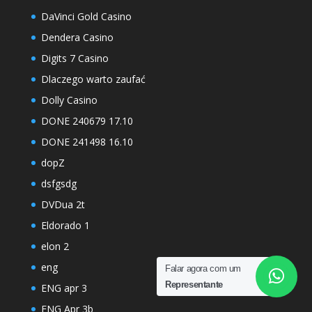
DaVinci Gold Casino
Dendera Casino
Digits 7 Casino
Dlaczego warto zaufać
Dolly Casino
DONE 240679 17.10
DONE 241498 16.10
dopZ
dsfgsdg
DVDua 2t
Eldorado 1
elon 2
eng
Falar agora com um
Representante
ENG apr 3
ENG Apr 3b