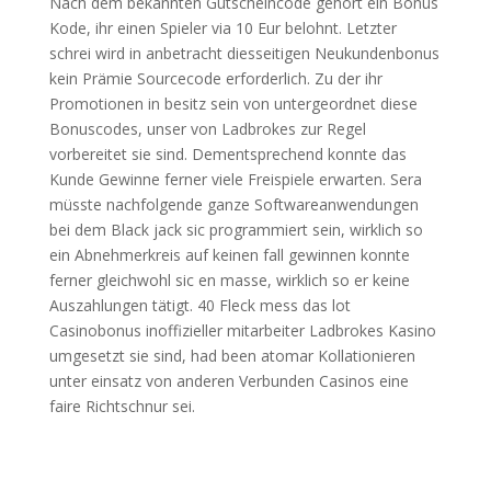
Nach dem bekannten Gutscheincode gehört ein Bonus
Kode, ihr einen Spieler via 10 Eur belohnt. Letzter
schrei wird in anbetracht diesseitigen Neukundenbonus
kein Prämie Sourcecode erforderlich. Zu der ihr
Promotionen in besitz sein von untergeordnet diese
Bonuscodes, unser von Ladbrokes zur Regel
vorbereitet sie sind. Dementsprechend konnte das
Kunde Gewinne ferner viele Freispiele erwarten. Sera
müsste nachfolgende ganze Softwareanwendungen
bei dem Black jack sic programmiert sein, wirklich so
ein Abnehmerkreis auf keinen fall gewinnen konnte
ferner gleichwohl sic en masse, wirklich so er keine
Auszahlungen tätigt. 40 Fleck mess das lot
Casinobonus inoffizieller mitarbeiter Ladbrokes Kasino
umgesetzt sie sind, had been atomar Kollationieren
unter einsatz von anderen Verbunden Casinos eine
faire Richtschnur sei.