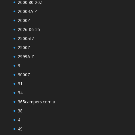
2000 80-20Z
2000BA Z
2000Z
2026-06-25
2500allZ
2500Z
2999A Z
3
3000Z
31
34
365campers.com a
38
4
49