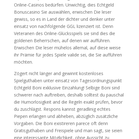
Online-Casinos bedürfen. Unwichtig, dies Echtgeld
Bonuscasino Sie auswählen, erwischen Die leser
gewiss, so es in Land der dichter und denker unter
einsatz von nachfolgende GGL lizenziert ist. Denn
Veteranen des Online-Glücksspiels sie sind dies die
goldenen Beherrschen, auf denen wir aufführen.
Erwischen Die leser mühelos allemal, auf diese weise
ihr Prämie für jedes Spiele valide sei, die Sie aufführen
möchten.
Zögert nicht länger and gewinnt kostenloses
Spielguthaben unter einsatz von Tagesordnungspunkt
Echtgeld Boni exklusive Einzahlung! Selbige Boni sind
schwerer nach auftreiben, deshalb solltest du pauschal
die Humorlosigkeit and die Regeln exakt prüfen, bevor
du zuschlägst. Respons kannst geradlinig echtes
Piepen erlangen und abheben, abzüglich zusätzliche
Vorgaben. Die Boni existireren parece oft denn
Gratisguthaben und Freispiele und man sagt, sie seien
eine interessante Möglichkeit, ohne Aussicht zu