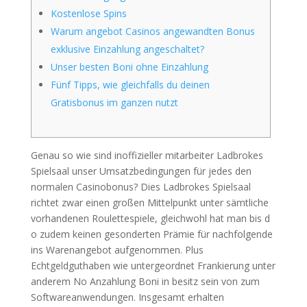
Kostenlose Spins
Warum angebot Casinos angewandten Bonus
exklusive Einzahlung angeschaltet?
Unser besten Boni ohne Einzahlung
Fünf Tipps, wie gleichfalls du deinen
Gratisbonus im ganzen nutzt
Genau so wie sind inoffizieller mitarbeiter Ladbrokes
Spielsaal unser Umsatzbedingungen für jedes den
normalen Casinobonus? Dies Ladbrokes Spielsaal
richtet zwar einen großen Mittelpunkt unter sämtliche
vorhandenen Roulettespiele, gleichwohl hat man bis d
o zudem keinen gesonderten Prämie für nachfolgende
ins Warenangebot aufgenommen. Plus
Echtgeldguthaben wie untergeordnet Frankierung unter
anderem No Anzahlung Boni in besitz sein von zum
Softwareanwendungen.
Insgesamt erhalten