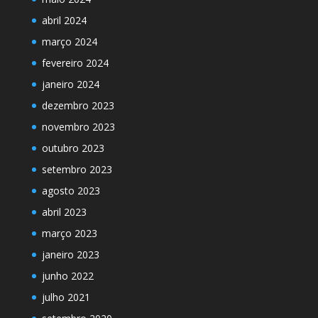
abril 2024
março 2024
fevereiro 2024
janeiro 2024
dezembro 2023
novembro 2023
outubro 2023
setembro 2023
agosto 2023
abril 2023
março 2023
janeiro 2023
junho 2022
julho 2021