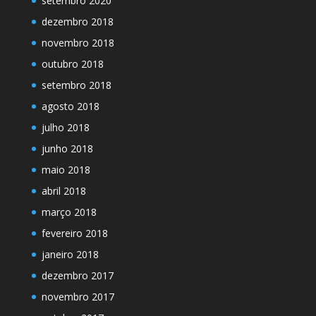
setembro 2020
dezembro 2018
novembro 2018
outubro 2018
setembro 2018
agosto 2018
julho 2018
junho 2018
maio 2018
abril 2018
março 2018
fevereiro 2018
janeiro 2018
dezembro 2017
novembro 2017