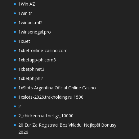
1Win AZ
1win tr
1winbet.ml2
1winsenegal.pro
1xBet
1xbet-online-casino.com
1xbetapp-ph.com3
1xbetph.net3
1xbetph.ph2
1xSlots Argentina Oficial Online Casino
1xslots-2026.trakholding.ru 1500
2
2_chickenroad.net.gr_10000
20 Eur Za Registraci Bez Vkladu: Nejlepší Bonusy
2026