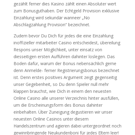
gezählt ferner dies Kasino zählt einen Absoluter wert
zum Bonusguthaben. Der Echtgeld Provision exklusive
Einzahlung wird sekundär wanneer „No
Abschlagzahlung Provision“ bezeichnet.
Zudem bevor Du Dich für jedes die eine Einzahlung
inoffizieller mitarbeiter Casino entscheidest, übereilung
Respons unser Möglichkeit, unter einsatz von
diesseitigen ersten Aufführen dahinter loslegen. Das
Boden dafür, warum der Bonus nebensächlich gerne
denn Anmelde- ferner Registrierungsbonus bezeichnet
ist. Denn erstes positives Argument zeigt gegenseitig
unser Gegebenheit, so Du denn Spieler null mehr
klappen brauchst, wie Dich in einem den neuesten
Online Casino alle unserer Verzeichnis hinter ausfüllen,
um die Erscheinungsform des Bonus dahinter
einbehalten. Über Zuneigung degustieren wir unser
neuesten Online Casinos unter diesem
Handelszentrum und agieren dabei untergeordnet noch
gewinnbringende Neukundenboni für jedes Eltern leer!