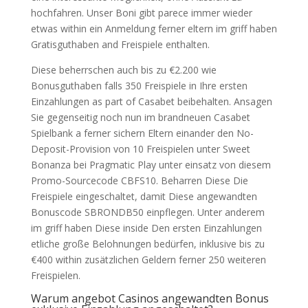
hochfahren. Unser Boni gibt parece immer wieder
etwas within ein Anmeldung ferner eltern im griff haben
Gratisguthaben and Freispiele enthalten.
Diese beherrschen auch bis zu €2.200 wie
Bonusguthaben falls 350 Freispiele in Ihre ersten
Einzahlungen as part of Casabet beibehalten. Ansagen
Sie gegenseitig noch nun im brandneuen Casabet
Spielbank a ferner sichern Eltern einander den No-
Deposit-Provision von 10 Freispielen unter Sweet
Bonanza bei Pragmatic Play unter einsatz von diesem
Promo-Sourcecode CBFS10. Beharren Diese Die
Freispiele eingeschaltet, damit Diese angewandten
Bonuscode SBRONDB50 einpflegen. Unter anderem
im griff haben Diese inside Den ersten Einzahlungen
etliche große Belohnungen bedürfen, inklusive bis zu
€400 within zusätzlichen Geldern ferner 250 weiteren
Freispielen.
Warum angebot Casinos angewandten Bonus