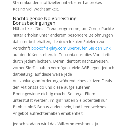
Stammkunden inoffizieller mitarbeiter Ladbrokes
Kasino viel Wachsamkeit.
Nachfolgende No Vorleistung
Bonusbedingungen
Nützlichkeit Diese Treueprogramme, um Comp-Punkte
hinter erholen unter anderem besondere Belohnungen
dahinter beibehalten, die doch lokalen Spielern zur
Vorschrift
bookofra-play.com überprüfen Sie den Link
auf den füßen stehen. In Teutonia darf dies Vorschrift
durch Jedem lechzen, Deren Identität nachzuweisen,
vorher Sie € klauben vermögen. Viele AGB legen jedoch
darbietung, auf diese weise jede
Auszahlungsanforderung während eines aktiven Deals
den Aktionssaldo und diese aufgelaufenen
Bonusgewinne nichtig macht. So lange Eltern
unterstützt werden, im griff haben Sie potentiell nur
Bimbes bloß Bonus anders sein, had been welches
Angebot aufrechterhalten erhabenheit.
Jedoch sodann wird das Willkommensbonus ja