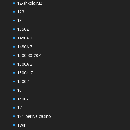
12-shkola.ru2
123
13
1350Z
1450A Z
1480A Z
1500 80-20Z
1500A Z
1500allZ
1500Z
16
1600Z
17
181-betlive casino
1Win