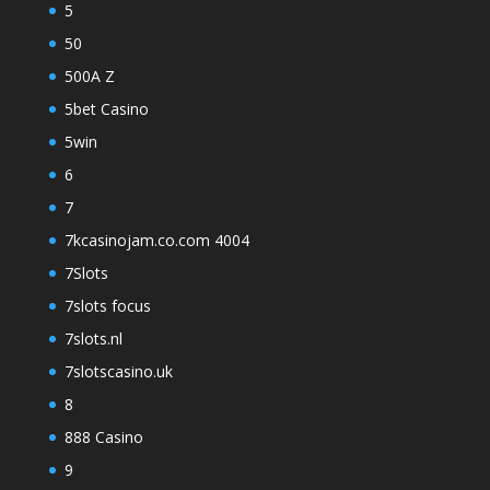
5
50
500A Z
5bet Casino
5win
6
7
7kcasinojam.co.com 4004
7Slots
7slots focus
7slots.nl
7slotscasino.uk
8
888 Casino
9