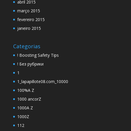
abril 2015
março 2015
fevereiro 2015
janeiro 2015
Categorias
! Boosting Safety Tips
! Без рубрики
1
1_lapapillote08.com_10000
100%A Z
1000 ancorZ
1000A Z
1000Z
112