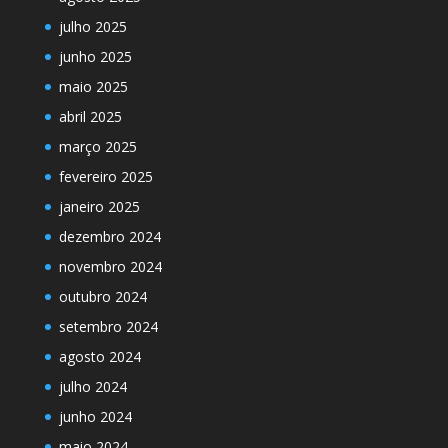
julho 2025
junho 2025
maio 2025
abril 2025
março 2025
fevereiro 2025
janeiro 2025
dezembro 2024
novembro 2024
outubro 2024
setembro 2024
agosto 2024
julho 2024
junho 2024
maio 2024