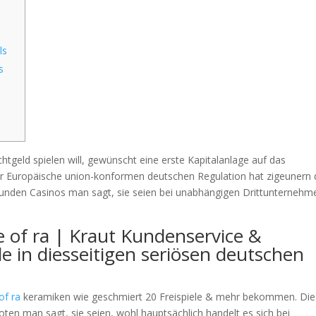
ls
s
chtgeld spielen will, gewünscht eine erste Kapitalanlage auf das
eser Europäische union-konformen deutschen Regulation hat zigeunern 
rbunden Casinos man sagt, sie seien bei unabhängigen Drittunternehm
e of ra | Kraut Kundenservice &
 in diesseitigen seriösen deutschen
of ra
keramiken wie geschmiert 20 Freispiele & mehr bekommen. Die
en man sagt, sie seien, wohl hauptsächlich handelt es sich bei