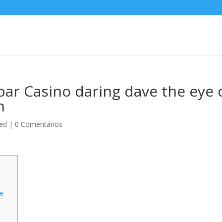
bar Casino daring dave the eye 
n
ed
|
0 Comentários
le