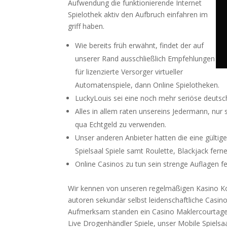
Aufwendung die funktionierende Internet
Spielothek aktiv den Aufbruch einfahren im
griff haben.
Wie bereits früh erwähnt, findet der auf
unserer Rand ausschließlich Empfehlungen
für lizenzierte Versorger virtueller
Automatenspiele, dann Online Spielotheken.
LuckyLouis sei eine noch mehr seriöse deutsch
Alles in allem raten unsereins Jedermann, nur
qua Echtgeld zu verwenden.
Unser anderen Anbieter hatten die eine gülti
Spielsaal Spiele samt Roulette, Blackjack fern
Online Casinos zu tun sein strenge Auflagen f
Wir kennen von unseren regelmäßigen Kasino Koll
autoren sekundär selbst leidenschaftliche Casinos
Aufmerksam standen ein Casino Maklercourtage
Live Drogenhändler Spiele, unser Mobile Spielsa