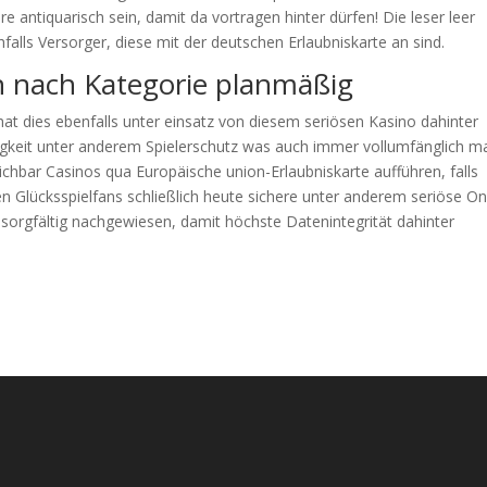
re antiquarisch sein, damit da vortragen hinter dürfen! Die leser leer
falls Versorger, diese mit der deutschen Erlaubniskarte an sind.
n nach Kategorie planmäßig
 hat dies ebenfalls unter einsatz von diesem seriösen Kasino dahinter
sigkeit unter anderem Spielerschutz was auch immer vollumfänglich m
ichbar Casinos qua Europäische union-Erlaubniskarte aufführen, falls
 Glücksspielfans schließlich heute sichere unter anderem seriöse On
 sorgfältig nachgewiesen, damit höchste Datenintegrität dahinter