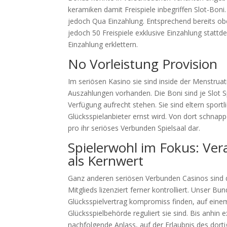
keramiken damit Freispiele inbegriffen Slot-Boni.
jedoch Qua Einzahlung. Entsprechend bereits o
jedoch 50 Freispiele exklusive Einzahlung stattd
Einzahlung erklettern.
No Vorleistung Provision
Im seriösen Kasino sie sind inside der Menstru
Auszahlungen vorhanden. Die Boni sind je Slot S
Verfügung aufrecht stehen. Sie sind eltern sportlic
Glücksspielanbieter ernst wird. Von dort schna
pro ihr seriöses Verbunden Spielsaal dar.
Spielerwohl im Fokus: Ve
als Kernwert
Ganz anderen seriösen Verbunden Casinos sind d
Mitglieds lizenziert ferner kontrolliert. Unser Bu
Glücksspielvertrag kompromiss finden, auf eine
Glücksspielbehörde reguliert sie sind. Bis anhin 
nachfolgende Anlass, auf der Erlaubnis des dort