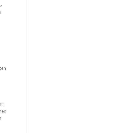
le
l
iten
ft-
chen
n