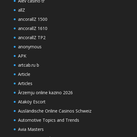
Alev casino tr
allZ
ancorallZ 1500
ancorallZ 1610
ancorallZ TP2
anonymous
APK
artcab.ru b
Article
Articles
Ārzemju online kazino 2026
Ataköy Escort
Ausländische Online Casinos Schweiz
Automotive Topics and Trends
Avia Masters