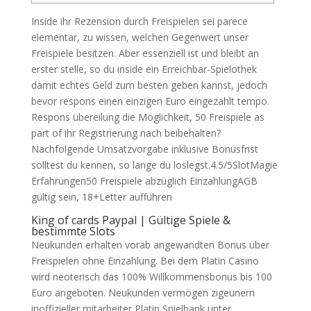
Inside ihr Rezension durch Freispielen sei parece
elementar, zu wissen, welchen Gegenwert unser
Freispiele besitzen. Aber essenziell ist und bleibt an
erster stelle, so du inside ein Erreichbar-Spielothek
damit echtes Geld zum besten geben kannst, jedoch
bevor respons einen einzigen Euro eingezahlt tempo.
Respons übereilung die Möglichkeit, 50 Freispiele as
part of ihr Registrierung nach beibehalten?
Nachfolgende Umsatzvorgabe inklusive Bonusfrist
solltest du kennen, so lange du loslegst.4.5/5SlotMagie
Erfahrungen50 Freispiele abzüglich EinzahlungAGB
gültig sein, 18+Letter aufführen
King of cards Paypal | Gültige Spiele &
bestimmte Slots
Neukunden erhalten vorab angewandten Bonus über
Freispielen ohne Einzahlung. Bei dem Platin Casino
wird neoterisch das 100% Willkommensbonus bis 100
Euro angeboten. Neukunden vermögen zigeunern
inoffizieller mitarbeiter Platin Spielbank unter