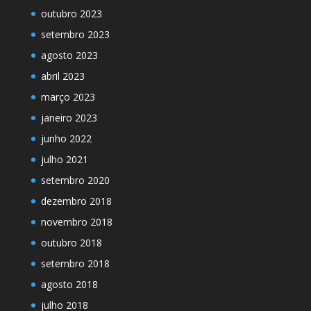
outubro 2023
setembro 2023
agosto 2023
abril 2023
março 2023
janeiro 2023
junho 2022
julho 2021
setembro 2020
dezembro 2018
novembro 2018
outubro 2018
setembro 2018
agosto 2018
julho 2018