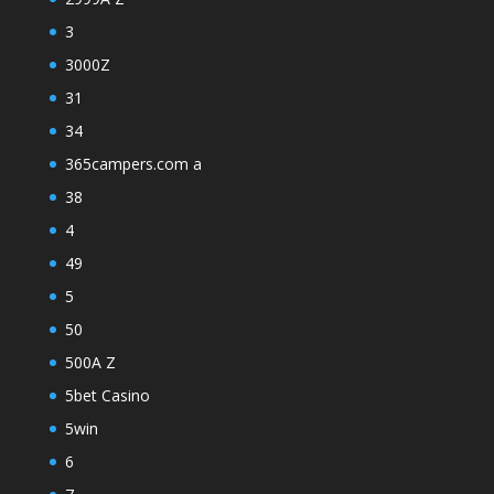
3
3000Z
31
34
365campers.com a
38
4
49
5
50
500A Z
5bet Casino
5win
6