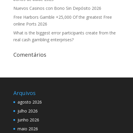
Nuevos Casinos con Bono Sin Depósito 2026
Free Harbors Gamble +25,000 Of the greatest Free
online Ports 2026
What is the biggest error participants create from the
real cash gambling enterprises?
Comentários
Arquivos
agosto 2026
julho 2026
junho 2026
maio 2026