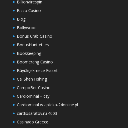
Billionairespin
Bizzo Casino
Blog
Bollywood
Bonus Crab Casino
BonusHunt et les
Bookkeeping
Boomerang Casino
Büyükçekmece Escort
Cai Shen Fishing
CampoBet Casino
Cardiominal – czy
Cardiominal w apteka-24online.pl
cardiosaratov.ru 4003
Casinado Greece