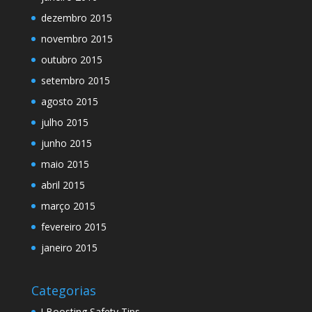
dezembro 2015
novembro 2015
outubro 2015
setembro 2015
agosto 2015
julho 2015
junho 2015
maio 2015
abril 2015
março 2015
fevereiro 2015
janeiro 2015
Categorias
! Boosting Safety Tips