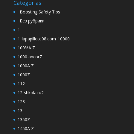
Categorias
! Boosting Safety Tips
! Без рубрики
1
1_lapapillote08.com_10000
100%A Z
1000 ancorZ
1000A Z
1000Z
112
12-shkola.ru2
123
13
1350Z
1450A Z