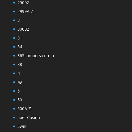
2500Z
2999A Z
3
3000Z
31
34
365campers.com a
38
4
49
5
50
500A Z
5bet Casino
5win