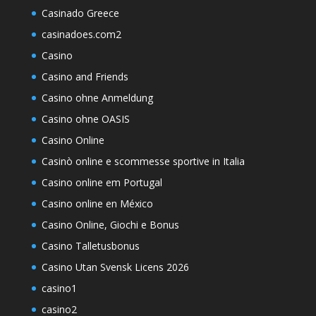
Casinado Greece
casinadoes.com2
Casino
Casino and Friends
Casino ohne Anmeldung
Casino ohne OASIS
Casino Online
Casinò online e scommesse sportive in Italia
Casino online em Portugal
Casino online en México
Casino Online, Giochi e Bonus
Casino Talletusbonus
Casino Utan Svensk Licens 2026
casino1
casino2