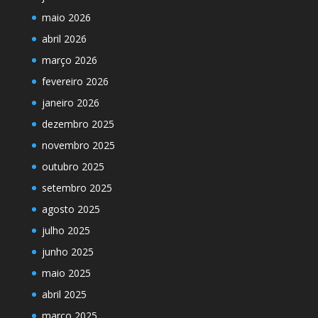
maio 2026
abril 2026
março 2026
fevereiro 2026
janeiro 2026
dezembro 2025
novembro 2025
outubro 2025
setembro 2025
agosto 2025
julho 2025
junho 2025
maio 2025
abril 2025
março 2025