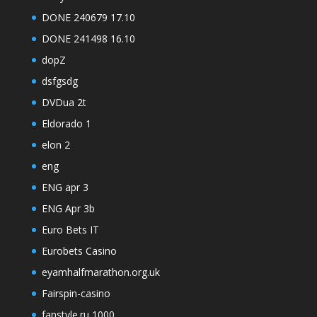
DONE 240679 17.10
DONE 241498 16.10
dopZ
dsfgsdg
DVDua 2t
Eldorado 1
elon 2
eng
ENG apr 3
ENG Apr 3b
Euro Bets IT
Eurobets Casino
eyamhalfmarathon.org.uk
Fairspin-casino
fanstyle.ru 1000