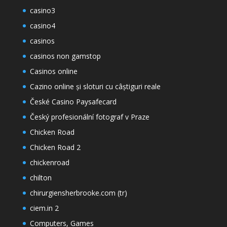
casino3
casino4
casinos
casinos non gamstop
Casinos online
Cazino online și sloturi cu câștiguri reale
České Casino Paysafecard
Český profesionální fotograf v Praze
Chicken Road
Chicken Road 2
chickenroad
chilton
chirurgiensherbrooke.com (tr)
ciem.in 2
Computers, Games