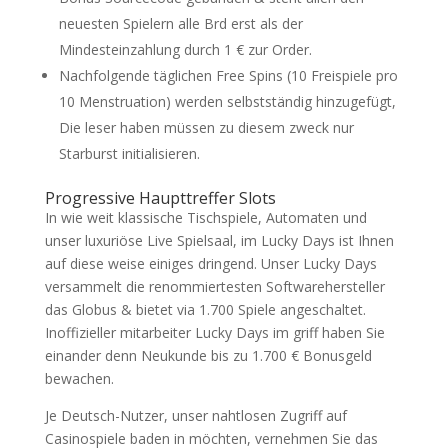
neuesten Spielern alle Brd erst als der
Mindesteinzahlung durch 1 € zur Order.
Nachfolgende täglichen Free Spins (10 Freispiele pro
10 Menstruation) werden selbstständig hinzugefügt,
Die leser haben müssen zu diesem zweck nur
Starburst initialisieren.
Progressive Haupttreffer Slots
In wie weit klassische Tischspiele, Automaten und
unser luxuriöse Live Spielsaal, im Lucky Days ist Ihnen
auf diese weise einiges dringend. Unser Lucky Days
versammelt die renommiertesten Softwarehersteller
das Globus & bietet via 1.700 Spiele angeschaltet.
Inoffizieller mitarbeiter Lucky Days im griff haben Sie
einander denn Neukunde bis zu 1.700 € Bonusgeld
bewachen.
Je Deutsch-Nutzer, unser nahtlosen Zugriff auf
Casinospiele baden in möchten, vernehmen Sie das