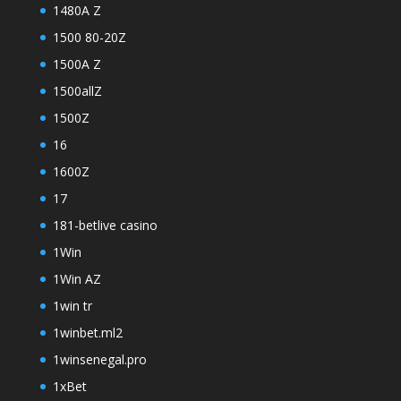
1480A Z
1500 80-20Z
1500A Z
1500allZ
1500Z
16
1600Z
17
181-betlive casino
1Win
1Win AZ
1win tr
1winbet.ml2
1winsenegal.pro
1xBet