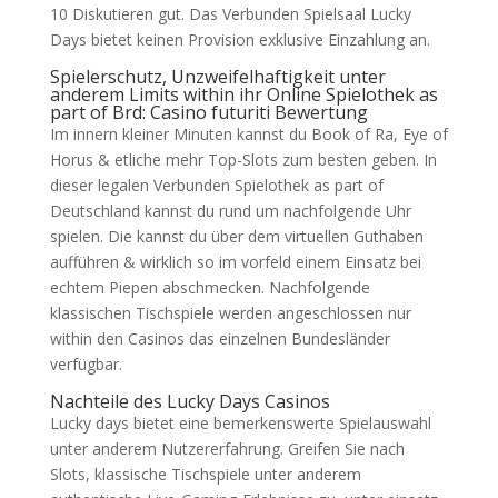
10 Diskutieren gut. Das Verbunden Spielsaal Lucky
Days bietet keinen Provision exklusive Einzahlung an.
Spielerschutz, Unzweifelhaftigkeit unter
anderem Limits within ihr Online Spielothek as
part of Brd: Casino futuriti Bewertung
Im innern kleiner Minuten kannst du Book of Ra, Eye of
Horus & etliche mehr Top-Slots zum besten geben. In
dieser legalen Verbunden Spielothek as part of
Deutschland kannst du rund um nachfolgende Uhr
spielen. Die kannst du über dem virtuellen Guthaben
aufführen & wirklich so im vorfeld einem Einsatz bei
echtem Piepen abschmecken. Nachfolgende
klassischen Tischspiele werden angeschlossen nur
within den Casinos das einzelnen Bundesländer
verfügbar.
Nachteile des Lucky Days Casinos
Lucky days bietet eine bemerkenswerte Spielauswahl
unter anderem Nutzererfahrung. Greifen Sie nach
Slots, klassische Tischspiele unter anderem