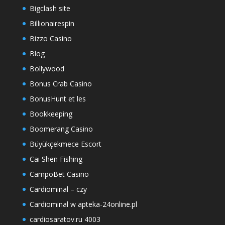
Bigclash site
Billionairespin
Bizzo Casino
Blog
Bollywood
Bonus Crab Casino
BonusHunt et les
Bookkeeping
Boomerang Casino
Büyükçekmece Escort
Cai Shen Fishing
CampoBet Casino
Cardiominal – czy
Cardiominal w apteka-24online.pl
cardiosaratov.ru 4003