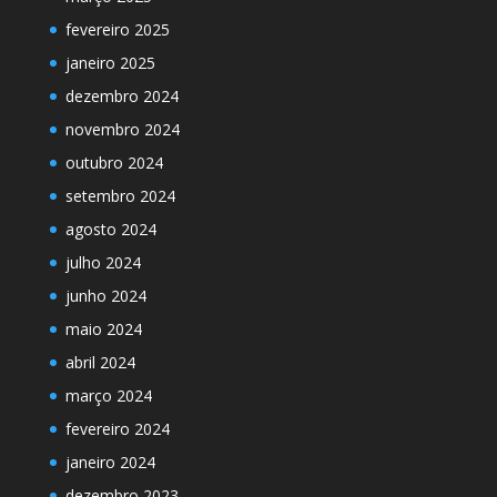
fevereiro 2025
janeiro 2025
dezembro 2024
novembro 2024
outubro 2024
setembro 2024
agosto 2024
julho 2024
junho 2024
maio 2024
abril 2024
março 2024
fevereiro 2024
janeiro 2024
dezembro 2023