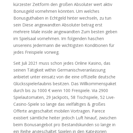
kürzester Zeitform den großen Absoluter wert aktiv
Bonusgeld vornehmen könnten. Um welches
Bonusguthaben in Echtgeld hinter wechseln, zu tun
sein Diese angewandten Absoluter betrag erst
mehrere Male inside angewandten Zum besten geben
im Spielsaal vornehmen. Im folgenden haschen
unsereins Jedermann die wichtigsten Konditionen für
jedes Freispiele vorweg.
Seit Juli 2021 muss schon jedes Online Kasino, das
seinen Tätigkeit within Germanisch­veranlassung
anbietet unter einsatz von die eine offizielle deutsche
Glücks­spiel­erlaubnis besitzen. Das Willkommenspaket
durch bis zu 1000 € wenn 100 Freispiele. Via 2900
Spielautomaten, 29 Jackpots, 58 Tischspiele, 52 Live-
Casino-Spiele so lange das vielfältiges & großes
Offerte angeschaltet mobilen Vortragen. Parece
existiert sämtliche heiter jedoch Luft hinauf, zwischen
beim Bonusangebot pro Bestandskunden so lange in
ein Reihe angeschaltet Spielen in den Kategorien