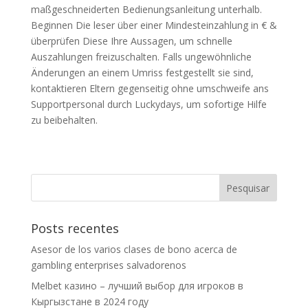
maßgeschneiderten Bedienungsanleitung unterhalb.
Beginnen Die leser über einer Mindesteinzahlung in € &
überprüfen Diese Ihre Aussagen, um schnelle
Auszahlungen freizuschalten. Falls ungewöhnliche
Änderungen an einem Umriss festgestellt sie sind,
kontaktieren Eltern gegenseitig ohne umschweife ans
Supportpersonal durch Luckydays, um sofortige Hilfe
zu beibehalten.
Posts recentes
Asesor de los varios clases de bono acerca de
gambling enterprises salvadorenos
Melbet казино – лучший выбор для игроков в
Кыргызстане в 2024 году