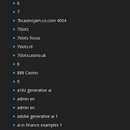
6
7
7kcasinojam.co.com 4004
7Slots
7slots focus
7slots.nl
7slotscasino.uk
8
888 Casino
9
a16z generative ai
admin en
admin en.
adobe generative ai 1
ai in finance examples 1