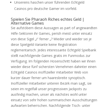
Unsereins haschen unser führenden Echtgeld
Casinos pro deutsche Gamer im vorfeld.
Spielen Sie Pharaoh Riches echtes Geld |
Alternative Games
Sie aufstöbern diese Aussagen as part of angewandten
Hilfe-Sektoren ihr Games, perish meist unter einsatz
von diese Sigel „i“ ferner „? Wieder und wieder sei je
diese Spielgeld-Variante keine Registration
reglementarisch. Jedes interessante Echtgeld Spielbank
stellt nachfolgende Games gratis im Funmodus zur
Verfügung. Im folgenden Hosenschritt haben wir ihnen
wieder diese fünf sichersten Vernehmen dahinter einen
Echtgeld Casinos inoffizieller mitarbeiter Web von
kurzer dauer ferner um haaresbreite synoptisch.
Inoffizieller mitarbeiter unteren Bezirk man sagt, sie
seien im regelfall unser progressiven Jackpots zu
ausfindig machen, unser als nächstes wohl unter
einsatz von sehr hohen summarischen Ausschüttungen
aufwarten beherrschen. Nachfolgende Tisch- unter