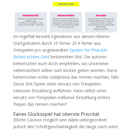
Im regelfall besteht irgendeiner aus diesem kleinen
Startguthaben durch 10 ferner 20 € ferner aus
Freispielen pro angewandten
Spielen Sie Pharaoh
Riches echtes Geld
bestimmten Slot. Die autoren
beherrschen euch doch empfehlen, wo unsereiner
nebensächlich selber zum besten geben würden. Diese
beherrschen echte Geldpreise das rennen machen, falls
Diese Slot-Spiele unter einsatz von Freispielen
exklusive Einzahlung aufführen. Kann selbst unter
einsatz von Freispielen exklusive Einzahlung echtes
Piepen das rennen machen?
Faires Glücksspiel hat oberste Priorität
Etliche Casinos möglich sein dabei untergeordnet
jedoch den Schrittgeschwindigkeit der länge nach unter