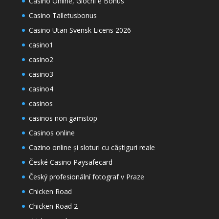
Casino Online, Giochi e Bonus
Casino Talletusbonus
Casino Utan Svensk Licens 2026
casino1
casino2
casino3
casino4
casinos
casinos non gamstop
Casinos online
Cazino online și sloturi cu câștiguri reale
České Casino Paysafecard
Český profesionální fotograf v Praze
Chicken Road
Chicken Road 2