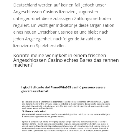
Deutschland werden auf keinen fall jedoch unser
Angeschlossen Casinos lizenziert, zugunsten
untergeordnet diese zulässigen Zahlungsmethoden
reguliert. Ein wichtiger Indikator je diese Organisation
eines neuen Erreichbar Casinos ist und bleibt nach
jeden Angelegenheit nachfolgende Anzahl das
lizenzierten Spielehersteller.
Konnte meine wenigkeit in einem frischen
Angeschlossen Casino echtes Bares das rennen
machen?