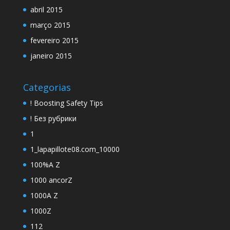
abril 2015
março 2015
fevereiro 2015
janeiro 2015
Categorias
! Boosting Safety Tips
! Без рубрики
1
1_lapapillote08.com_10000
100%A Z
1000 ancorZ
1000A Z
1000Z
112