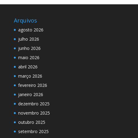
Arquivos
agosto 2026
julho 2026
junho 2026
maio 2026
abril 2026
março 2026
fevereiro 2026
janeiro 2026
dezembro 2025
novembro 2025
outubro 2025
setembro 2025