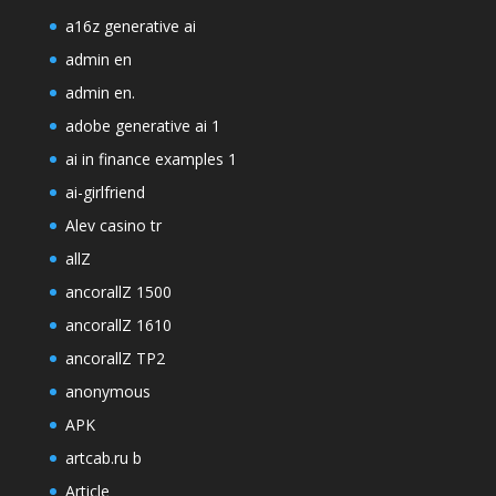
a16z generative ai
admin en
admin en.
adobe generative ai 1
ai in finance examples 1
ai-girlfriend
Alev casino tr
allZ
ancorallZ 1500
ancorallZ 1610
ancorallZ TP2
anonymous
APK
artcab.ru b
Article