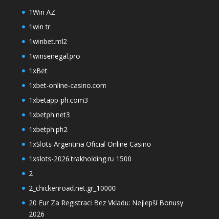
1Win AZ
1win tr
1winbet.ml2
1winsenegal.pro
1xBet
1xbet-online-casino.com
1xbetapp-ph.com3
1xbetph.net3
1xbetph.ph2
1xSlots Argentina Oficial Online Casino
1xslots-2026.trakholding.ru 1500
2
2_chickenroad.net.gr_10000
20 Eur Za Registraci Bez Vkladu: Nejlepší Bonusy
2026