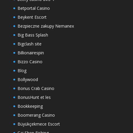
Betportal Casino
Beykent Escort
Bezpieczne zakupy Nemanex
Big Bass Splash
Bigclash site
Billionairespin
Bizzo Casino
Blog
Bollywood
Bonus Crab Casino
BonusHunt et les
Bookkeeping
Boomerang Casino
Büyükçekmece Escort
Cai Shen Fishing