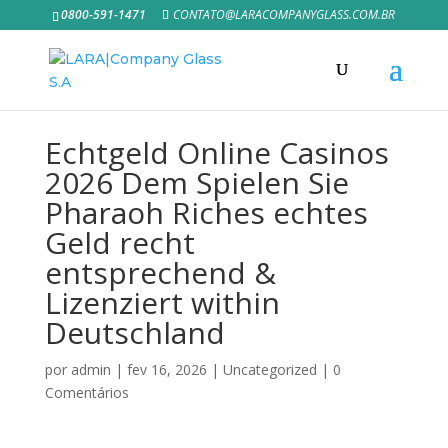
0800-591-1471
CONTATO@LARACOMPANYGLASS.COM.BR
Echtgeld Online Casinos
2026 Dem Spielen Sie
Pharaoh Riches echtes
Geld recht
entsprechend &
Lizenziert within
Deutschland
por
admin
|
fev 16, 2026
|
Uncategorized
|
0
Comentários