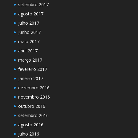
setembro 2017
agosto 2017
julho 2017
junho 2017
maio 2017
abril 2017
março 2017
fevereiro 2017
janeiro 2017
dezembro 2016
novembro 2016
outubro 2016
setembro 2016
agosto 2016
julho 2016