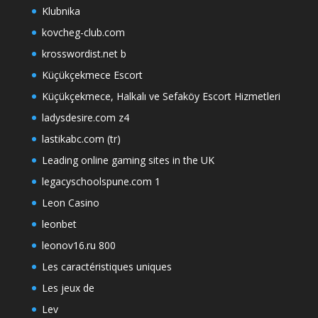
Klubnika
kovcheg-club.com
krosswordist.net b
Küçükçekmece Escort
Küçükçekmece, Halkalı ve Sefaköy Escort Hizmetleri
ladysdesire.com z4
lastikabc.com (tr)
Leading online gaming sites in the UK
legacyschoolspune.com 1
Leon Casino
leonbet
leonov16.ru 800
Les caractéristiques uniques
Les jeux de
Lev