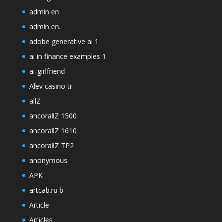
admin en
admin en.
adobe generative ai 1
ai in finance examples 1
ai-girlfriend
Alev casino tr
allZ
ancorallZ 1500
ancorallZ 1610
ancorallZ TP2
anonymous
APK
artcab.ru b
Article
Articles