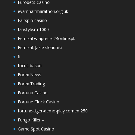
Eurobets Casino
eyamhalfmarathon.org.uk
Fairspin-casino
fanstyle.ru 1000
Femixal w aptece-24online.pl:
Femixal: Jakie składniki
fi
focus basari
Forex News
Forex Trading
Fortuna Casino
Fortune Clock Casino
fortune-tiger-demo-play.comen 250
Fungo Killer –
Game Spot Casino