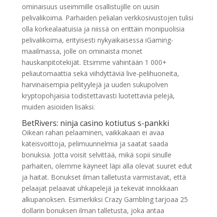
ominaisuus useimmille osallistujille on uusin
pelivalikoima.
Parhaiden pelialan verkkosivustojen tulisi
olla korkealaatuisia ja niissä on erittäin monipuolisia
pelivalikoima, erityisesti nykyaikaisessa iGaming-
maailmassa, jolle on ominaista monet
hauskanpitotekijät. Etsimme vähintään 1 000+
peliautomaattia sekä viihdyttäviä live-pelihuoneita,
harvinaisempia pelityylejä ja uuden sukupolven
kryptopohjaisia ​​todistettavasti luotettavia pelejä,
muiden asioiden lisäksi.
BetRivers: ninja casino kotiutus s-pankki
Oikean rahan pelaaminen, vaikkakaan ei avaa
käteisvoittoja, pelimuunnelmia ja saatat saada
bonuksia. Jotta voisit selvittää, mikä sopii sinulle
parhaiten, olemme käyneet läpi alla olevat suuret edut
ja haitat. Bonukset ilman talletusta varmistavat, että
pelaajat pelaavat uhkapelejä ja tekevät innokkaan
alkupanoksen. Esimerkiksi Crazy Gambling tarjoaa 25
dollarin bonuksen ilman talletusta, joka antaa