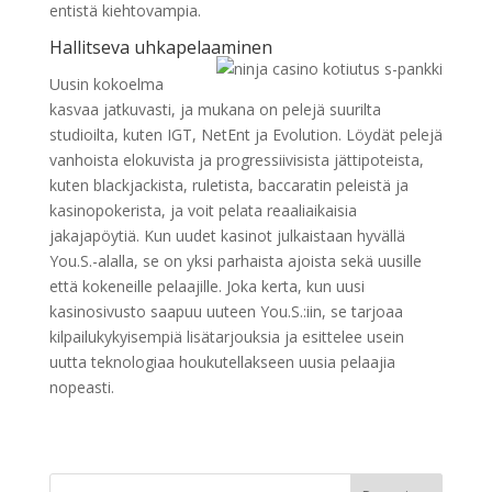
entistä kiehtovampia.
Hallitseva uhkapelaaminen
Uusin kokoelma
kasvaa jatkuvasti, ja mukana on pelejä suurilta
studioilta, kuten IGT, NetEnt ja Evolution. Löydät pelejä
vanhoista elokuvista ja progressiivisista jättipoteista,
kuten blackjackista, ruletista, baccaratin peleistä ja
kasinopokerista, ja voit pelata reaaliaikaisia ​​
jakajapöytiä. Kun uudet kasinot julkaistaan ​​​​hyvällä
You.S.-alalla, se on yksi parhaista ajoista sekä uusille
että kokeneille pelaajille. Joka kerta, kun uusi
kasinosivusto saapuu uuteen You.S.:iin, se tarjoaa
kilpailukykyisempiä lisätarjouksia ja esittelee usein
uutta teknologiaa houkutellakseen uusia pelaajia
nopeasti.