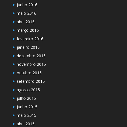
junho 2016
maio 2016
abril 2016
março 2016
fevereiro 2016
janeiro 2016
dezembro 2015
novembro 2015
outubro 2015
setembro 2015
agosto 2015
julho 2015
junho 2015
maio 2015
abril 2015