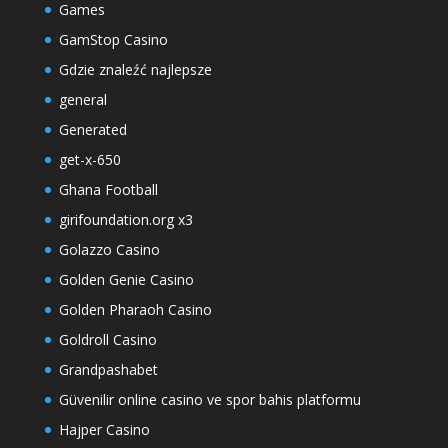
Games
GamStop Casino
Gdzie znaleźć najlepsze
general
Generated
get-x-650
Ghana Football
girifoundation.org x3
Golazzo Casino
Golden Genie Casino
Golden Pharaoh Casino
Goldroll Casino
Grandpashabet
Güvenilir online casino ve spor bahis platformu
Hajper Casino