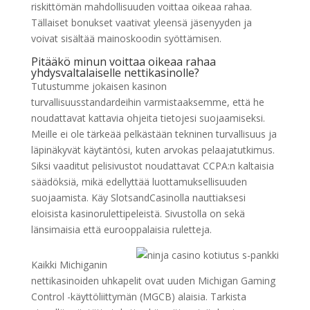
riskittömän mahdollisuuden voittaa oikeaa rahaa.
Tällaiset bonukset vaativat yleensä jäsenyyden ja
voivat sisältää mainoskoodin syöttämisen.
Pitääkö minun voittaa oikeaa rahaa
yhdysvaltalaiselle nettikasinolle?
Tutustumme jokaisen kasinon
turvallisuusstandardeihin varmistaaksemme, että he
noudattavat kattavia ohjeita tietojesi suojaamiseksi.
Meille ei ole tärkeää pelkästään tekninen turvallisuus ja
läpinäkyvät käytäntösi, kuten arvokas pelaajatutkimus.
Siksi vaaditut pelisivustot noudattavat CCPA:n kaltaisia ​​
säädöksiä, mikä edellyttää luottamuksellisuuden
suojaamista. Käy SlotsandCasinolla nauttiaksesi
eloisista kasinorulettipeleistä. Sivustolla on sekä
länsimaisia ​​että eurooppalaisia ​​ruletteja.
Kaikki Michiganin
nettikasinoiden uhkapelit ovat uuden Michigan Gaming
Control -käyttöliittymän (MGCB) alaisia. Tarkista