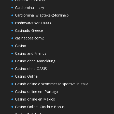
Cardiominal – czy
Cardiominal w apteka-24online.pl
cardiosaratov.ru 4003
Casinado Greece
casinadoes.com2
Casino
Casino and Friends
Casino ohne Anmeldung
Casino ohne OASIS
Casino Online
Casinò online e scommesse sportive in Italia
Casino online em Portugal
Casino online en México
Casino Online, Giochi e Bonus