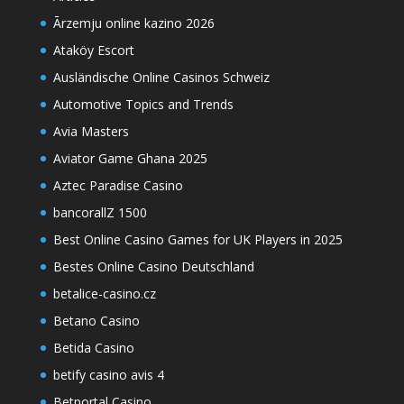
Ārzemju online kazino 2026
Ataköy Escort
Ausländische Online Casinos Schweiz
Automotive Topics and Trends
Avia Masters
Aviator Game Ghana 2025
Aztec Paradise Casino
bancorallZ 1500
Best Online Casino Games for UK Players in 2025
Bestes Online Casino Deutschland
betalice-casino.cz
Betano Casino
Betida Casino
betify casino avis 4
Betportal Casino