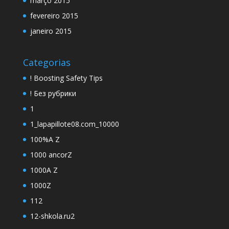
março 2015
fevereiro 2015
janeiro 2015
Categorias
! Boosting Safety Tips
! Без рубрики
1
1_lapapillote08.com_10000
100%A Z
1000 ancorZ
1000A Z
1000Z
112
12-shkola.ru2