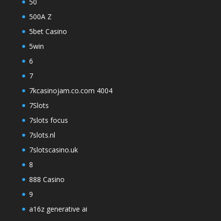
50
500A Z
5bet Casino
5win
6
7
7kcasinojam.co.com 4004
7Slots
7slots focus
7slots.nl
7slotscasino.uk
8
888 Casino
9
a16z generative ai