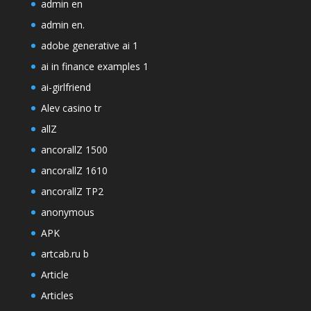
admin en
admin en.
adobe generative ai 1
ai in finance examples 1
ai-girlfriend
Alev casino tr
allZ
ancorallZ 1500
ancorallZ 1610
ancorallZ TP2
anonymous
APK
artcab.ru b
Article
Articles