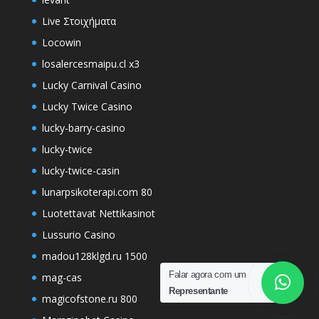
Live Στοιχήματα
Locowin
losalercesmaipu.cl x3
Lucky Carnival Casino
Lucky Twice Casino
lucky-barry-casino
lucky-twice
lucky-twice-casin
lunarpsikoterapi.com 80
Luotettavat Nettikasinot
Lussurio Casino
madou128klgd.ru 1500
Falar agora com um
mag-cas
Representante
magicofstone.ru 800