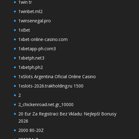
1win tr
1winbet.ml2
1winsenegal.pro
1xBet
1xbet-online-casino.com
1xbetapp-ph.com3
1xbetph.net3
1xbetph.ph2
1xSlots Argentina Oficial Online Casino
1xslots-2026.trakholding.ru 1500
2
2_chickenroad.net.gr_10000
20 Eur Za Registraci Bez Vkladu: Nejlepší Bonusy
2026
2000 80-20Z