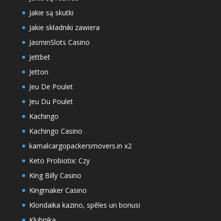
Jakie są skutki
Jakie składniki zawiera
JasminSlots Casino
Jettbet
Jetton
Jeu De Poulet
Jeu Du Poulet
Kachingo
Kachingo Casino
kamalcargopackersmovers.in x2
Keto Probiotix: Czy
King Billy Casino
Kingmaker Casino
Klondaika kazino, spēles un bonusi
Klubnika