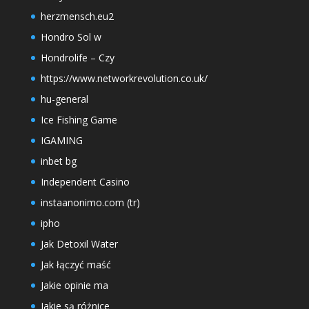
herzmensch.eu2
Hondro Sol w
Hondrolife – Czy
https://www.networkrevolution.co.uk/
hu-general
Ice Fishing Game
IGAMING
inbet bg
Independent Casino
instaanonimo.com (tr)
ipho
Jak Detoxil Water
Jak łączyć maść
Jakie opinie ma
Jakie są różnice