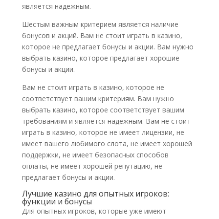
является надежным.
Шестым важным критерием является наличие
бонусов и акций. Вам не стоит играть в казино,
которое не предлагает бонусы и акции. Вам нужно
выбрать казино, которое предлагает хорошие
бонусы и акции.
Вам не стоит играть в казино, которое не
соответствует вашим критериям. Вам нужно
выбрать казино, которое соответствует вашим
требованиям и является надежным. Вам не стоит
играть в казино, которое не имеет лицензии, не
имеет вашего любимого слота, не имеет хорошей
поддержки, не имеет безопасных способов
оплаты, не имеет хорошей репутацию, не
предлагает бонусы и акции.
Лучшие казино для опытных игроков:
функции и бонусы
Для опытных игроков, которые уже имеют