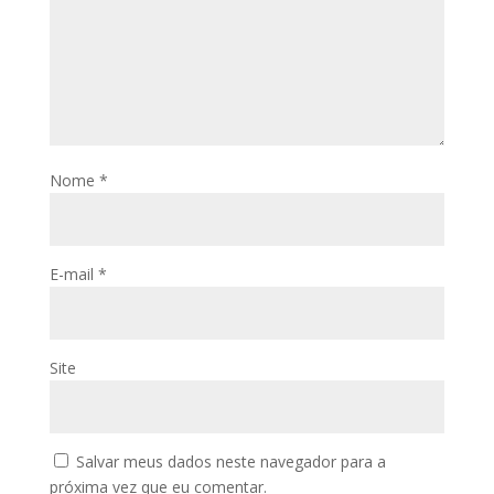
Nome
*
E-mail
*
Site
Salvar meus dados neste navegador para a
próxima vez que eu comentar.