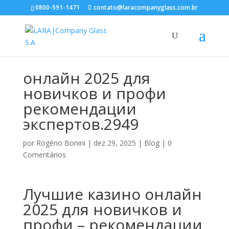
0800-591-1471
contato@laracompanyglass.com.br
онлайн 2025 для
новичков и профи
рекомендации
экспертов.2949
por
Rogério Bonini
|
dez 29, 2025
|
Blog
|
0
Comentários
Лучшие казино онлайн
2025 для новичков и
профи – рекомендации