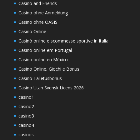
Casino and Friends
Casino ohne Anmeldung
Casino ohne OASIS
Casino Online
Casinò online e scommesse sportive in Italia
Casino online em Portugal
Casino online en México
Casino Online, Giochi e Bonus
Casino Talletusbonus
Casino Utan Svensk Licens 2026
casino1
casino2
casino3
casino4
casinos