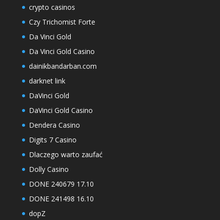
crypto casinos
Czy Trichomist Forte
Da Vinci Gold
Da Vinci Gold Casino
dainikbandarban.com
darknet link
DaVinci Gold
DaVinci Gold Casino
Dendera Casino
Digits 7 Casino
Dlaczego warto zaufać
Dolly Casino
DONE 240679 17.10
DONE 241498 16.10
dopZ