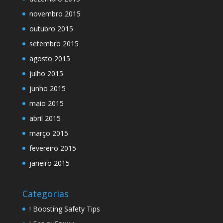
novembro 2015
outubro 2015
setembro 2015
agosto 2015
julho 2015
junho 2015
maio 2015
abril 2015
março 2015
fevereiro 2015
janeiro 2015
Categorias
! Boosting Safety Tips