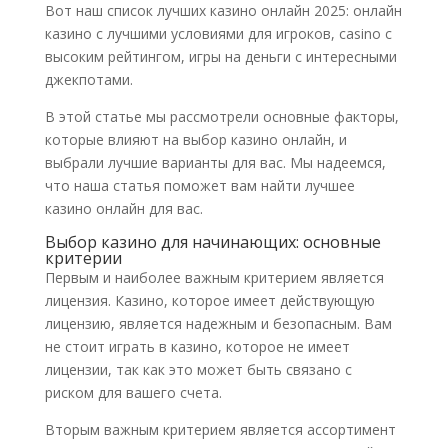
Вот наш список лучших казино онлайн 2025: онлайн
казино с лучшими условиями для игроков, casino с
высоким рейтингом, игры на деньги с интересными
джекпотами.
В этой статье мы рассмотрели основные факторы,
которые влияют на выбор казино онлайн, и
выбрали лучшие варианты для вас. Мы надеемся,
что наша статья поможет вам найти лучшее
казино онлайн для вас.
Выбор казино для начинающих: основные
критерии
Первым и наиболее важным критерием является
лицензия. Казино, которое имеет действующую
лицензию, является надежным и безопасным. Вам
не стоит играть в казино, которое не имеет
лицензии, так как это может быть связано с
риском для вашего счета.
Вторым важным критерием является ассортимент